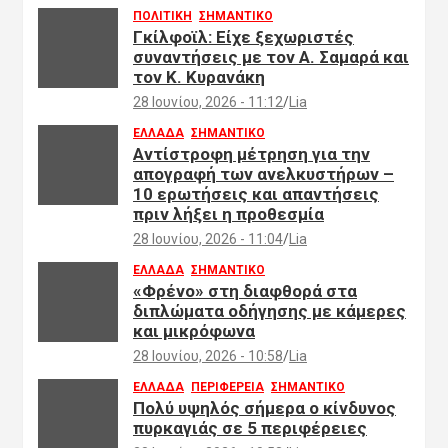
ΠΟΛΙΤΙΚΗ
ΣΗΜΑΝΤΙΚΟ
Γκίλφοϊλ: Είχε ξεχωριστές
συναντήσεις με τον Α. Σαμαρά και
τον Κ. Κυρανάκη
28 Ιουνίου, 2026 - 11:12
Lia
ΕΛΛΑΔΑ
ΣΗΜΑΝΤΙΚΟ
Αντίστροφη μέτρηση για την
απογραφή των ανελκυστήρων –
10 ερωτήσεις και απαντήσεις
πριν λήξει η προθεσμία
28 Ιουνίου, 2026 - 11:04
Lia
ΕΛΛΑΔΑ
ΣΗΜΑΝΤΙΚΟ
«Φρένο» στη διαφθορά στα
διπλώματα οδήγησης με κάμερες
και μικρόφωνα
28 Ιουνίου, 2026 - 10:58
Lia
ΕΛΛΑΔΑ
ΠΕΡΙΦΕΡΕΙΑ
ΣΗΜΑΝΤΙΚΟ
Πολύ υψηλός σήμερα ο κίνδυνος
πυρκαγιάς σε 5 περιφέρειες