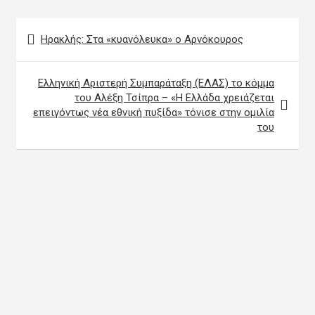
Πλοήγηση
Ηρακλής: Στα «κυανόλευκα» ο Αρνόκουρος
άρθρων
Ελληνική Αριστερή Συμπαράταξη (ΕΛΑΣ) το κόμμα
του Αλέξη Τσίπρα – «Η Ελλάδα χρειάζεται
επειγόντως νέα εθνική πυξίδα» τόνισε στην ομιλία
του