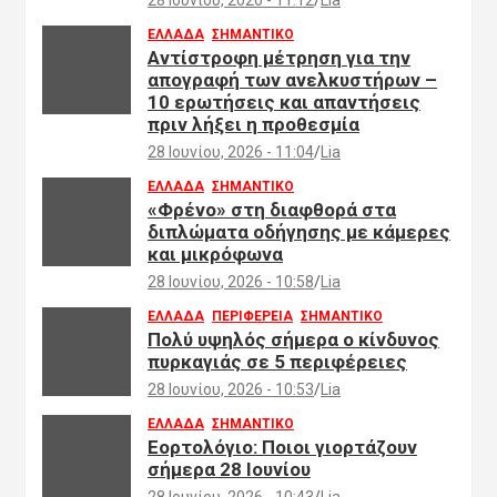
ΕΛΛΑΔΑ
ΣΗΜΑΝΤΙΚΟ
Αντίστροφη μέτρηση για την
απογραφή των ανελκυστήρων –
10 ερωτήσεις και απαντήσεις
πριν λήξει η προθεσμία
28 Ιουνίου, 2026 - 11:04
Lia
ΕΛΛΑΔΑ
ΣΗΜΑΝΤΙΚΟ
«Φρένο» στη διαφθορά στα
διπλώματα οδήγησης με κάμερες
και μικρόφωνα
28 Ιουνίου, 2026 - 10:58
Lia
ΕΛΛΑΔΑ
ΠΕΡΙΦΕΡΕΙΑ
ΣΗΜΑΝΤΙΚΟ
Πολύ υψηλός σήμερα ο κίνδυνος
πυρκαγιάς σε 5 περιφέρειες
28 Ιουνίου, 2026 - 10:53
Lia
ΕΛΛΑΔΑ
ΣΗΜΑΝΤΙΚΟ
Εορτολόγιο: Ποιοι γιορτάζουν
σήμερα 28 Ιουνίου
28 Ιουνίου, 2026 - 10:43
Lia