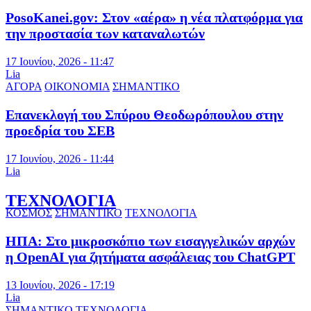
PosoKanei.gov: Στον «αέρα» η νέα πλατφόρμα για
την προστασία των καταναλωτών
17 Ιουνίου, 2026 - 11:47
Lia
ΑΓΟΡΑ
ΟΙΚΟΝΟΜΙΑ
ΣΗΜΑΝΤΙΚΟ
Επανεκλογή του Σπύρου Θεοδωρόπουλου στην
προεδρία του ΣΕΒ
17 Ιουνίου, 2026 - 11:44
Lia
ΤΕΧΝΟΛΟΓΙΑ
ΚΟΣΜΟΣ
ΣΗΜΑΝΤΙΚΟ
ΤΕΧΝΟΛΟΓΙΑ
ΗΠΑ: Στο μικροσκόπιο των εισαγγελικών αρχών
η OpenAI για ζητήματα ασφάλειας του ChatGPT
13 Ιουνίου, 2026 - 17:19
Lia
ΣΗΜΑΝΤΙΚΟ
ΤΕΧΝΟΛΟΓΙΑ