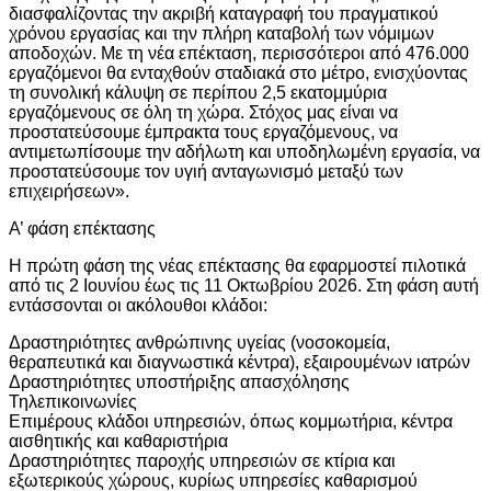
διασφαλίζοντας την ακριβή καταγραφή του πραγματικού
χρόνου εργασίας και την πλήρη καταβολή των νόμιμων
αποδοχών. Με τη νέα επέκταση, περισσότεροι από 476.000
εργαζόμενοι θα ενταχθούν σταδιακά στο μέτρο, ενισχύοντας
τη συνολική κάλυψη σε περίπου 2,5 εκατομμύρια
εργαζόμενους σε όλη τη χώρα. Στόχος μας είναι να
προστατεύσουμε έμπρακτα τους εργαζόμενους, να
αντιμετωπίσουμε την αδήλωτη και υποδηλωμένη εργασία, να
προστατεύσουμε τον υγιή ανταγωνισμό μεταξύ των
επιχειρήσεων».
Α’ φάση επέκτασης
Η πρώτη φάση της νέας επέκτασης θα εφαρμοστεί πιλοτικά
από τις 2 Ιουνίου έως τις 11 Οκτωβρίου 2026. Στη φάση αυτή
εντάσσονται οι ακόλουθοι κλάδοι:
Δραστηριότητες ανθρώπινης υγείας (νοσοκομεία,
θεραπευτικά και διαγνωστικά κέντρα), εξαιρουμένων ιατρών
Δραστηριότητες υποστήριξης απασχόλησης
Τηλεπικοινωνίες
Επιμέρους κλάδοι υπηρεσιών, όπως κομμωτήρια, κέντρα
αισθητικής και καθαριστήρια
Δραστηριότητες παροχής υπηρεσιών σε κτίρια και
εξωτερικούς χώρους, κυρίως υπηρεσίες καθαρισμού