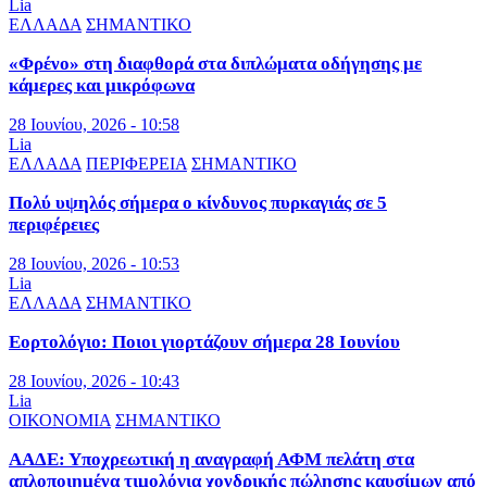
Lia
ΕΛΛΑΔΑ
ΣΗΜΑΝΤΙΚΟ
«Φρένο» στη διαφθορά στα διπλώματα οδήγησης με
κάμερες και μικρόφωνα
28 Ιουνίου, 2026 - 10:58
Lia
ΕΛΛΑΔΑ
ΠΕΡΙΦΕΡΕΙΑ
ΣΗΜΑΝΤΙΚΟ
Πολύ υψηλός σήμερα ο κίνδυνος πυρκαγιάς σε 5
περιφέρειες
28 Ιουνίου, 2026 - 10:53
Lia
ΕΛΛΑΔΑ
ΣΗΜΑΝΤΙΚΟ
Εορτολόγιο: Ποιοι γιορτάζουν σήμερα 28 Ιουνίου
28 Ιουνίου, 2026 - 10:43
Lia
ΟΙΚΟΝΟΜΙΑ
ΣΗΜΑΝΤΙΚΟ
ΑΑΔΕ: Υποχρεωτική η αναγραφή ΑΦΜ πελάτη στα
απλοποιημένα τιμολόγια χονδρικής πώλησης καυσίμων από