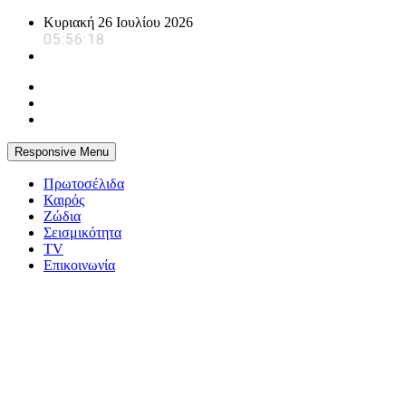
Skip
Κυριακή 26 Ιουλίου 2026
to
05:56:19
content
Responsive Menu
Πρωτοσέλιδα
Καιρός
Ζώδια
Σεισμικότητα
TV
Επικοινωνία
powerplayer.gr