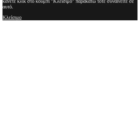
κάνετε κλικ στο κουμπί "Κλείσιμο" παρακάτω τότε συναινείτε σε
αυτό.
Κλείσιμο