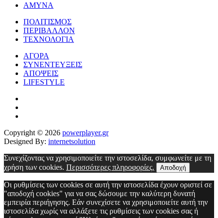
ΑΜΥΝΑ
ΠΟΛΙΤΙΣΜΟΣ
ΠΕΡΙΒΑΛΛΟΝ
ΤΕΧΝΟΛΟΓΙΑ
ΑΓΟΡΑ
ΣΥΝΕΝΤΕΥΞΕΙΣ
ΑΠΟΨΕΙΣ
LIFESTYLE
Copyright © 2026
powerplayer.gr
Designed By:
internetsolution
Συνεχίζοντας να χρησιμοποιείτε την ιστοσελίδα, συμφωνείτε με τη
χρήση των cookies.
Περισσότερες πληροφορίες.
Αποδοχή
Οι ρυθμίσεις των cookies σε αυτή την ιστοσελίδα έχουν οριστεί σε
"αποδοχή cookies" για να σας δώσουμε την καλύτερη δυνατή
εμπειρία περιήγησης. Εάν συνεχίσετε να χρησιμοποιείτε αυτή την
ιστοσελίδα χωρίς να αλλάξετε τις ρυθμίσεις των cookies σας ή