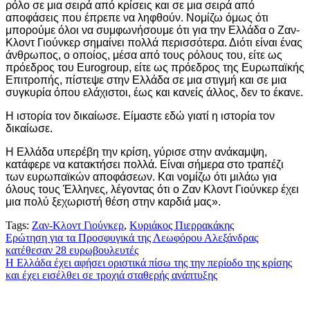
ρόλο σε μια σειρά από κρίσεις και σε μια σειρά από
αποφάσεις που έπρεπε να ληφθούν. Νομίζω όμως ότι
μπορούμε όλοι να συμφωνήσουμε ότι για την Ελλάδα ο Ζαν-
Κλοντ Γιούνκερ σημαίνει πολλά περισσότερα. Διότι είναι ένας
άνθρωπος, ο οποίος, μέσα από τους ρόλους του, είτε ως
πρόεδρος του Eurogroup, είτε ως πρόεδρος της Ευρωπαϊκής
Επιτροπής, πίστεψε στην Ελλάδα σε μια στιγμή και σε μια
συγκυρία όπου ελάχιστοι, έως και κανείς άλλος, δεν το έκανε.
Η ιστορία τον δικαίωσε. Είμαστε εδώ γιατί η ιστορία τον
δικαίωσε.
Η Ελλάδα υπερέβη την κρίση, γύρισε στην ανάκαμψη,
κατάφερε να κατακτήσει πολλά. Είναι σήμερα στο τραπέζι
των ευρωπαϊκών αποφάσεων. Και νομίζω ότι μιλάω για
όλους τους Έλληνες, λέγοντας ότι ο Ζαν Κλοντ Γιούνκερ έχει
μια πολύ ξεχωριστή θέση στην καρδιά μας».
Tags:
Ζαν-Κλοντ Γιούνκερ
,
Κυριάκος Πιερρακάκης
Πλοήγηση
Ερώτηση για τα Προσφυγικά της Λεωφόρου Αλεξάνδρας
κατέθεσαν 28 ευρωβουλευτές
άρθρων
Η Ελλάδα έχει αφήσει οριστικά πίσω της την περίοδο της κρίσης
και έχει εισέλθει σε τροχιά σταθερής ανάπτυξης