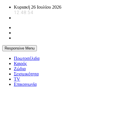
Skip
Κυριακή 26 Ιουλίου 2026
to
12:48:54
content
Responsive Menu
Πρωτοσέλιδα
Καιρός
Ζώδια
Σεισμικότητα
TV
Επικοινωνία
powerplayer.gr