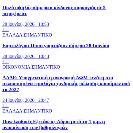
Πολύ υψηλός σήμερα ο κίνδυνος πυρκαγιάς σε 5
περιφέρειες
28 Ιουνίου, 2026 - 10:53
Lia
ΕΛΛΑΔΑ
ΣΗΜΑΝΤΙΚΟ
Εορτολόγιο: Ποιοι γιορτάζουν σήμερα 28 Ιουνίου
28 Ιουνίου, 2026 - 10:43
Lia
ΟΙΚΟΝΟΜΙΑ
ΣΗΜΑΝΤΙΚΟ
ΑΑΔΕ: Υποχρεωτική η αναγραφή ΑΦΜ πελάτη στα
απλοποιημένα τιμολόγια χονδρικής πώλησης καυσίμων από
το 2027
24 Ιουνίου, 2026 - 20:47
Lia
ΕΛΛΑΔΑ
ΣΗΜΑΝΤΙΚΟ
Πανελλαδικές Εξετάσεις: Αύριο μετά τη 1 μ.μ. η
ανακοίνωση των βαθμολογιών