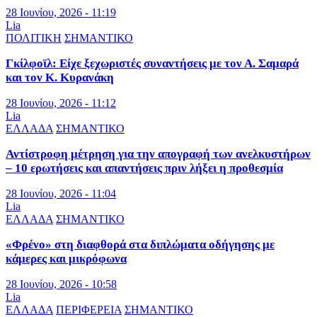
28 Ιουνίου, 2026 - 11:19
Lia
ΠΟΛΙΤΙΚΗ
ΣΗΜΑΝΤΙΚΟ
Γκίλφοϊλ: Είχε ξεχωριστές συναντήσεις με τον Α. Σαμαρά
και τον Κ. Κυρανάκη
28 Ιουνίου, 2026 - 11:12
Lia
ΕΛΛΑΔΑ
ΣΗΜΑΝΤΙΚΟ
Αντίστροφη μέτρηση για την απογραφή των ανελκυστήρων
– 10 ερωτήσεις και απαντήσεις πριν λήξει η προθεσμία
28 Ιουνίου, 2026 - 11:04
Lia
ΕΛΛΑΔΑ
ΣΗΜΑΝΤΙΚΟ
«Φρένο» στη διαφθορά στα διπλώματα οδήγησης με
κάμερες και μικρόφωνα
28 Ιουνίου, 2026 - 10:58
Lia
ΕΛΛΑΔΑ
ΠΕΡΙΦΕΡΕΙΑ
ΣΗΜΑΝΤΙΚΟ