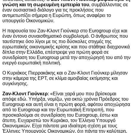
γνώση και τη σωρευμένη εμπειρία του
, συμβάλλοντας σε
έναν ουσιαστικό διάλογο για τις προκλήσεις που
αντιμετωπίζει σήμερα η Ευρώπη, όπως αναφέρει το
υπουργείο Οικονομικών.
Η παρουσία του Ζαν-Κλοντ Γιούνκερ στο Eurogroup είχε και
έναν έντονο συναισθηματικό συμβολισμό. Ο άνθρωπος που
ταυτίστηκε όσο λίγοι με τις πιο δύσκολες στιγμές της
ευρωπαϊκής οικονομικής κρίσης και που στάθηκε διαχρονικά
δίπλα στην Ελλάδα, επέστρεψε για πρώτη φορά σε
συνεδρίαση του Eurogroup μετά την αποχώρησή του από την
ενεργό ευρωπαϊκή πολιτική.
Ο Κυριάκος Πιερρακάκης και ο Ζαν-Κλοντ Γιούνκερ μίλησαν
στην κάμερα της ΕΡΤ, σε κλίμα αμοιβαίας εκτίμησης και
συγκίνησης.
Ζαν-Κλοντ Γιούνκερ
: «Είναι χαρά μου που βρίσκομαι
απόψε εδώ. Υπήρξα, νομίζω, για οκτώ χρόνια Πρόεδρος του
Eurogroup και αυτή είναι η πρώτη φορά, αφότου αποχώρησα
από το Eurogroup και την Ευρωπαϊκή Επιτροπή, που
προσκαλούμαι σε συνεδρίαση του Eurogroup, έστω και
άτυπη. Ευχαριστώ τον Κυριάκο, τον Έλληνα Υπουργό
Οικονομικών. Είχα πάντοτε μια ιδιαίτερη σχέση με τους
Έλληνες Υπουργούς Οικονομικών, όχι πάντα την καλύτερη,