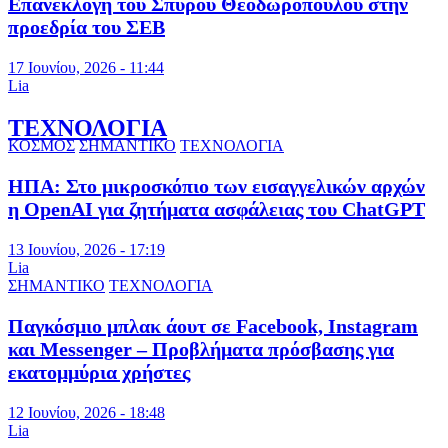
Επανεκλογή του Σπύρου Θεοδωρόπουλου στην
προεδρία του ΣΕΒ
17 Ιουνίου, 2026 - 11:44
Lia
ΤΕΧΝΟΛΟΓΙΑ
ΚΟΣΜΟΣ
ΣΗΜΑΝΤΙΚΟ
ΤΕΧΝΟΛΟΓΙΑ
ΗΠΑ: Στο μικροσκόπιο των εισαγγελικών αρχών
η OpenAI για ζητήματα ασφάλειας του ChatGPT
13 Ιουνίου, 2026 - 17:19
Lia
ΣΗΜΑΝΤΙΚΟ
ΤΕΧΝΟΛΟΓΙΑ
Παγκόσμιο μπλακ άουτ σε Facebook, Instagram
και Messenger – Προβλήματα πρόσβασης για
εκατομμύρια χρήστες
12 Ιουνίου, 2026 - 18:48
Lia