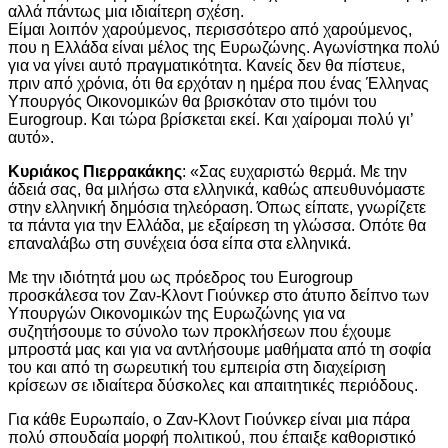
αλλά πάντως μια ιδιαίτερη σχέση.
Είμαι λοιπόν χαρούμενος, περισσότερο από χαρούμενος,
που η Ελλάδα είναι μέλος της Ευρωζώνης. Αγωνίστηκα πολύ
για να γίνει αυτό πραγματικότητα. Κανείς δεν θα πίστευε,
πριν από χρόνια, ότι θα ερχόταν η ημέρα που ένας Έλληνας
Υπουργός Οικονομικών θα βρισκόταν στο τιμόνι του
Eurogroup. Και τώρα βρίσκεται εκεί. Και χαίρομαι πολύ γι’
αυτό».
Κυριάκος Πιερρακάκης
: «Σας ευχαριστώ θερμά. Με την
άδειά σας, θα μιλήσω στα ελληνικά, καθώς απευθυνόμαστε
στην ελληνική δημόσια τηλεόραση. Όπως είπατε, γνωρίζετε
τα πάντα για την Ελλάδα, με εξαίρεση τη γλώσσα. Οπότε θα
επαναλάβω στη συνέχεια όσα είπα στα ελληνικά.
Με την ιδιότητά μου ως πρόεδρος του Eurogroup
προσκάλεσα τον Ζαν-Κλοντ Γιούνκερ στο άτυπο δείπνο των
Υπουργών Οικονομικών της Ευρωζώνης για να
συζητήσουμε το σύνολο των προκλήσεων που έχουμε
μπροστά μας και για να αντλήσουμε μαθήματα από τη σοφία
του και από τη σωρευτική του εμπειρία στη διαχείριση
κρίσεων σε ιδιαίτερα δύσκολες και απαιτητικές περιόδους.
Για κάθε Ευρωπαίο, ο Ζαν-Κλοντ Γιούνκερ είναι μια πάρα
πολύ σπουδαία μορφή πολιτικού, που έπαιξε καθοριστικό