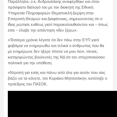
Παράλληλα, ο κ. Ανδρουλάκης αναφέρθηκε και στον
πρόσφατο διάλογό του με τον διοικητή της Εθνική
Υπηρεσία Πληροφοριών Θεμιστοκλή Δεμίρη στην
Επιτροπή Θεσμών και Διαφάνειας, σημειώνοντας ότι ο
ίδιος ρώτησε ευθέως γιατί παρακολουθούνταν και – όπως
είπε – έλαβε την απάντηση «δεν ξέρω».
«Τέσσερα χρόνια λέγατε ότι δεν πάω στην ΕΥΠ γιατί
φοβάμαι να ενημερωθώ και τελικά ο άνθρωπος που θα
με ενημέρωνε δεν ήξερε τίποτα να μου πει», τόνισε,
κατηγορώντας βουλευτές της ΝΔ ότι τον στοχοποιούσαν
πολιτικά για την υπόθεση
«Ντροπή για εσάς και πάνω από όλα για αυτόν που σας
βάζει να τα κάνετε, τον Κυριάκο Μητσοτάκη», κατέληξε ο
πρόεδρος του ΠΑΣΟΚ.