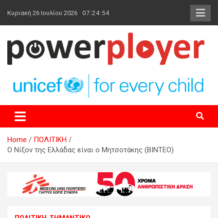
Skip
Κυριακή 26 Ιουλίου 2026
07:24:55
to
content
powerplayer.gr
Home
ΠΟΛΙΤΙΚΗ
Ο Νίξον της Ελλάδας είναι ο Μητσοτάκης (ΒΙΝΤΕΟ)