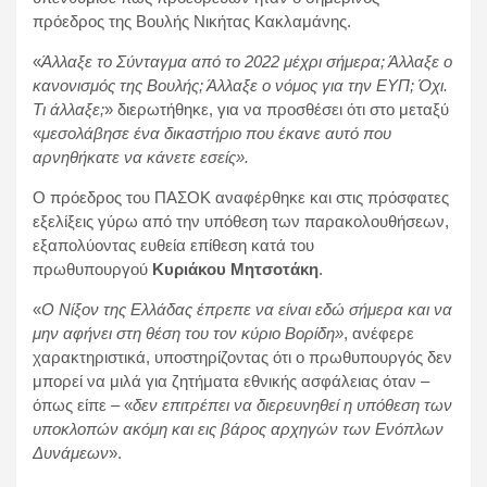
πρόεδρος της Βουλής Νικήτας Κακλαμάνης.
«
Άλλαξε το Σύνταγμα από το 2022 μέχρι σήμερα; Άλλαξε ο
κανονισμός της Βουλής; Άλλαξε ο νόμος για την ΕΥΠ; Όχι.
Τι άλλαξε;
» διερωτήθηκε, για να προσθέσει ότι στο μεταξύ
«
μεσολάβησε ένα δικαστήριο που έκανε αυτό που
αρνηθήκατε να κάνετε εσείς».
Ο πρόεδρος του ΠΑΣΟΚ αναφέρθηκε και στις πρόσφατες
εξελίξεις γύρω από την υπόθεση των παρακολουθήσεων,
εξαπολύοντας ευθεία επίθεση κατά του
πρωθυπουργού
Κυριάκου Μητσοτάκη
.
«
Ο Νίξον της Ελλάδας έπρεπε να είναι εδώ σήμερα και να
μην αφήνει στη θέση του τον κύριο Βορίδη»
, ανέφερε
χαρακτηριστικά, υποστηρίζοντας ότι ο πρωθυπουργός δεν
μπορεί να μιλά για ζητήματα εθνικής ασφάλειας όταν –
όπως είπε – «
δεν επιτρέπει να διερευνηθεί η υπόθεση των
υποκλοπών ακόμη και εις βάρος αρχηγών των Ενόπλων
Δυνάμεων
».