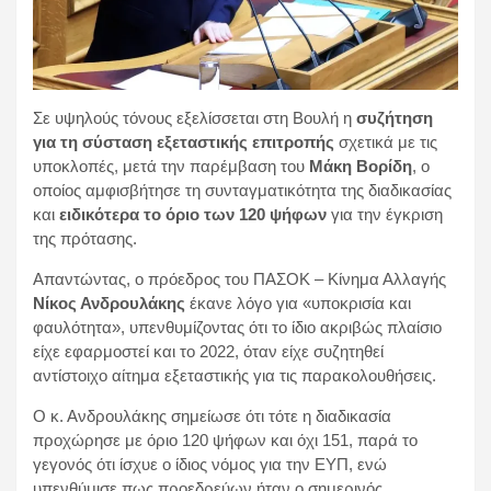
Σε υψηλούς τόνους εξελίσσεται στη Βουλή η
συζήτηση
για τη σύσταση εξεταστικής επιτροπής
σχετικά με τις
υποκλοπές, μετά την παρέμβαση του
Μάκη Βορίδη
, ο
οποίος αμφισβήτησε τη συνταγματικότητα της διαδικασίας
και
ειδικότερα το όριο των 120 ψήφων
για την έγκριση
της πρότασης.
Απαντώντας, ο πρόεδρος του ΠΑΣΟΚ – Κίνημα Αλλαγής
Νίκος Ανδρουλάκης
έκανε λόγο για «υποκρισία και
φαυλότητα», υπενθυμίζοντας ότι το ίδιο ακριβώς πλαίσιο
είχε εφαρμοστεί και το 2022, όταν είχε συζητηθεί
αντίστοιχο αίτημα εξεταστικής για τις παρακολουθήσεις.
Ο κ. Ανδρουλάκης σημείωσε ότι τότε η διαδικασία
προχώρησε με όριο 120 ψήφων και όχι 151, παρά το
γεγονός ότι ίσχυε ο ίδιος νόμος για την ΕΥΠ, ενώ
υπενθύμισε πως προεδρεύων ήταν ο σημερινός