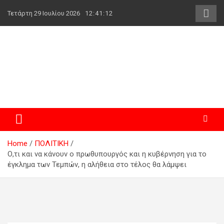
Skip
Τετάρτη 29 Ιουλίου 2026
12:41:12
to
content
powerplayer.gr
Home
ΠΟΛΙΤΙΚΗ
Ο,τι και να κάνουν ο πρωθυπουργός και η κυβέρνηση για το
έγκλημα των Τεμπών, η αλήθεια στο τέλος θα λάμψει