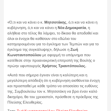
«Ό,τι και να κάνει ο κ.
Μητσοτάκης
, ό,τι και να κάνει η
κυβέρνηση, ό,τι και να κάνει η
Νέα Δημοκρατία
, η
αλήθεια στο τέλος θα λάμψει, το δίκαιο θα αποδοθεί και
όλοι οι ένοχοι θα καθίσουν στο εδώλιο του
κατηγορουμένου για το έγκλημα των Τεμπών και για το
έγκλημα της συγκάλυψης», δήλωσε η
Ζωή
Κωνσταντοπούλου
με αφορμή το υπόμνημα που
κατέθεσε στην προανακριτική επιτροπή της Βουλής ο
πρώην υφυπουργός
Χρήστος Τριαντόπουλος.
«Αυτά που σήμερα έγιναν είναι η καλύτερη και η
μεγαλύτερη απόδειξη ότι η κυβέρνηση αισθάνεται ένοχη
και προσπαθεί με κάθε τρόπο να αποσείσει τις ευθύνες
της. Συμβουλεύω τον κ. Μητσοτάκη να βρει έναν καλό
δικηγόρο, θα του χρειαστεί», πρόσθεσε η πρόεδρος της
Πλεύσης Ελευθερίας.
Tags:
Ζωή Κωνσταντοπούλου
,
Πλεύση Ελευθερίας
,