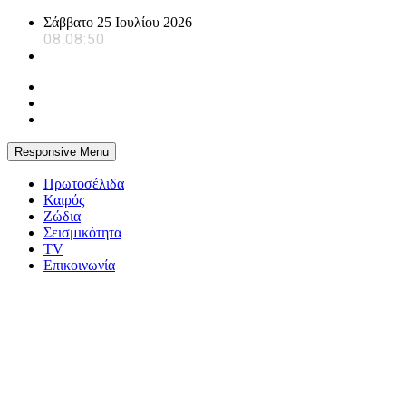
Skip
Σάββατο 25 Ιουλίου 2026
to
08:08:51
content
Responsive Menu
Πρωτοσέλιδα
Καιρός
Ζώδια
Σεισμικότητα
TV
Επικοινωνία
powerplayer.gr