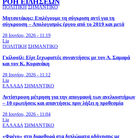
ΡΟΗ ΕΙΔΗΣΕΩΝ
ΠΟΛΙΤΙΚΗ
ΣΗΜΑΝΤΙΚΟ
Μητσοτάκης: Επιλέγουμε τη σύγκριση αντί για τη
σύγκρουση – Απολογισμός έργου από το 2019 και μετά
28 Ιουνίου, 2026 - 11:19
Lia
ΠΟΛΙΤΙΚΗ
ΣΗΜΑΝΤΙΚΟ
Γκίλφοϊλ: Είχε ξεχωριστές συναντήσεις με τον Α. Σαμαρά
και τον Κ. Κυρανάκη
28 Ιουνίου, 2026 - 11:12
Lia
ΕΛΛΑΔΑ
ΣΗΜΑΝΤΙΚΟ
Αντίστροφη μέτρηση για την απογραφή των ανελκυστήρων
– 10 ερωτήσεις και απαντήσεις πριν λήξει η προθεσμία
28 Ιουνίου, 2026 - 11:04
Lia
ΕΛΛΑΔΑ
ΣΗΜΑΝΤΙΚΟ
«Φρένο» στη διαφθορά στα διπλώματα οδήγησης με