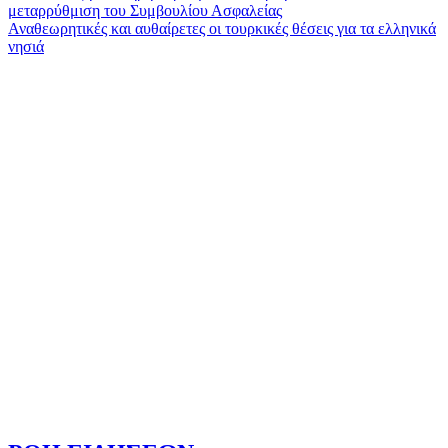
μεταρρύθμιση του Συμβουλίου Ασφαλείας
άρθρων
Αναθεωρητικές και αυθαίρετες οι τουρκικές θέσεις για τα ελληνικά
νησιά