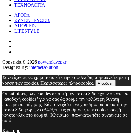
ΤΕΧΝΟΛΟΓΙΑ
ΑΓΟΡΑ
ΣΥΝΕΝΤΕΥΞΕΙΣ
ΑΠΟΨΕΙΣ
LIFESTYLE
Copyright © 2026
powerplayer.gr
Designed By:
internetsolution
Συνεχίζοντας να χρησιμοποιείτε την ιστοσελίδα, συμφωνείτε με τη
χρήση των cookies.
Περισσότερες πληροφορίες.
Αποδοχή
Οι ρυθμίσεις των cookies σε αυτή την ιστοσελίδα έχουν οριστεί σε
"αποδοχή cookies" για να σας δώσουμε την καλύτερη δυνατή
εμπειρία περιήγησης. Εάν συνεχίσετε να χρησιμοποιείτε αυτή την
ιστοσελίδα χωρίς να αλλάξετε τις ρυθμίσεις των cookies σας ή
κάνετε κλικ στο κουμπί "Κλείσιμο" παρακάτω τότε συναινείτε σε
αυτό.
Κλείσιμο