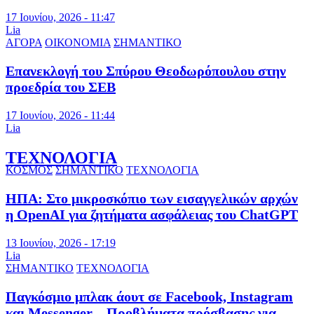
17 Ιουνίου, 2026 - 11:47
Lia
ΑΓΟΡΑ
ΟΙΚΟΝΟΜΙΑ
ΣΗΜΑΝΤΙΚΟ
Επανεκλογή του Σπύρου Θεοδωρόπουλου στην
προεδρία του ΣΕΒ
17 Ιουνίου, 2026 - 11:44
Lia
ΤΕΧΝΟΛΟΓΙΑ
ΚΟΣΜΟΣ
ΣΗΜΑΝΤΙΚΟ
ΤΕΧΝΟΛΟΓΙΑ
ΗΠΑ: Στο μικροσκόπιο των εισαγγελικών αρχών
η OpenAI για ζητήματα ασφάλειας του ChatGPT
13 Ιουνίου, 2026 - 17:19
Lia
ΣΗΜΑΝΤΙΚΟ
ΤΕΧΝΟΛΟΓΙΑ
Παγκόσμιο μπλακ άουτ σε Facebook, Instagram
και Messenger – Προβλήματα πρόσβασης για