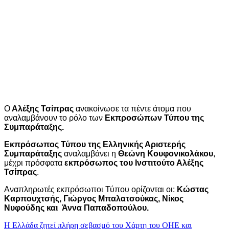
Ο
Αλέξης Τσίπρας
ανακοίνωσε τα πέντε άτομα που
αναλαμβάνουν το ρόλο των
Εκπροσώπων Τύπου της
Συμπαράταξης.
Εκπρόσωπος Τύπου της Ελληνικής Αριστερής
Συμπαράταξης
αναλαμβάνει η
Θεώνη Κουφονικολάκου
,
μέχρι πρόσφατα
εκπρόσωπος του Ινστιτούτο Αλέξης
Τσίπρας
.
Αναπληρωτές εκπρόσωποι Τύπου ορίζονται οι:
Κώστας
Καρπουχτσής, Γιώργος Μπαλατσούκας, Νίκος
Νυφούδης και Άννα Παπαδοπούλου.
Πλοήγηση
H Ελλάδα ζητεί πλήρη σεβασμό του Χάρτη του ΟΗΕ και