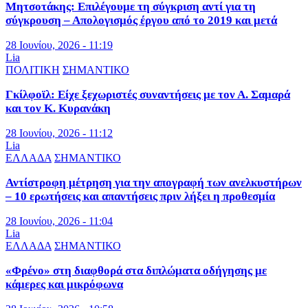
Μητσοτάκης: Επιλέγουμε τη σύγκριση αντί για τη
σύγκρουση – Απολογισμός έργου από το 2019 και μετά
28 Ιουνίου, 2026 - 11:19
Lia
ΠΟΛΙΤΙΚΗ
ΣΗΜΑΝΤΙΚΟ
Γκίλφοϊλ: Είχε ξεχωριστές συναντήσεις με τον Α. Σαμαρά
και τον Κ. Κυρανάκη
28 Ιουνίου, 2026 - 11:12
Lia
ΕΛΛΑΔΑ
ΣΗΜΑΝΤΙΚΟ
Αντίστροφη μέτρηση για την απογραφή των ανελκυστήρων
– 10 ερωτήσεις και απαντήσεις πριν λήξει η προθεσμία
28 Ιουνίου, 2026 - 11:04
Lia
ΕΛΛΑΔΑ
ΣΗΜΑΝΤΙΚΟ
«Φρένο» στη διαφθορά στα διπλώματα οδήγησης με
κάμερες και μικρόφωνα