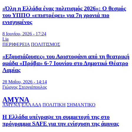
«Όλη η Ελλάδα ένας πολιτισμός 2026»: Ο θεσμός
του ΥΠΠΟ «επιστρέφει» για 7η χρονιά πιο
ενισχυμένος
8 Ιουνίου, 2026 - 17:24
Lia
ΠΕΡΙΦΕΡΕΙΑ
ΠΟΛΙΤΙΣΜΟΣ
«Εξουσιάζουσες» του Αριστοφάνη από τη θεατρική
ομάδα «Πρόβα» 6-7 Ιουνίου στο Δημοτικό Θέατρο
Λαμίας
28 Μαΐου, 2026 - 14:14
Γιώργος Στεργιόπουλος
ΑΜΥΝΑ
ΑΜΥΝΑ
ΕΛΛΑΔΑ
ΠΟΛΙΤΙΚΗ
ΣΗΜΑΝΤΙΚΟ
Η Ελλάδα υπέγραψε τη συμμετοχή της στο
πρόγραμμα SAFE για την ενίσχυση της άμυνας