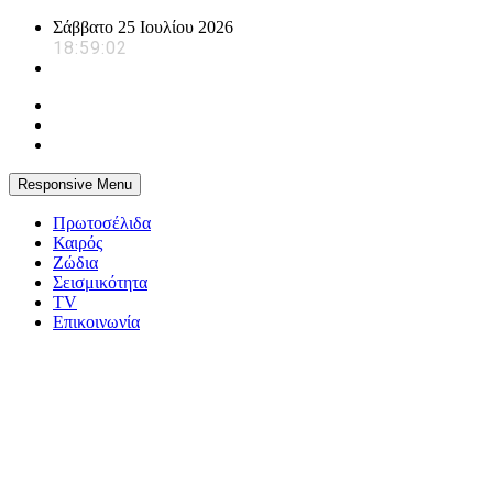
Skip
Σάββατο 25 Ιουλίου 2026
to
18:59:03
content
Responsive Menu
Πρωτοσέλιδα
Καιρός
Ζώδια
Σεισμικότητα
TV
Επικοινωνία
powerplayer.gr