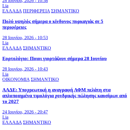
28 Ιουνίου, 2026 - 10:58
Lia
ΕΛΛΑΔΑ
ΠΕΡΙΦΕΡΕΙΑ
ΣΗΜΑΝΤΙΚΟ
Πολύ υψηλός σήμερα ο κίνδυνος πυρκαγιάς σε 5
περιφέρειες
28 Ιουνίου, 2026 - 10:53
Lia
ΕΛΛΑΔΑ
ΣΗΜΑΝΤΙΚΟ
Εορτολόγιο: Ποιοι γιορτάζουν σήμερα 28 Ιουνίου
28 Ιουνίου, 2026 - 10:43
Lia
ΟΙΚΟΝΟΜΙΑ
ΣΗΜΑΝΤΙΚΟ
ΑΑΔΕ: Υποχρεωτική η αναγραφή ΑΦΜ πελάτη στα
απλοποιημένα τιμολόγια χονδρικής πώλησης καυσίμων από
το 2027
24 Ιουνίου, 2026 - 20:47
Lia
ΕΛΛΑΔΑ
ΣΗΜΑΝΤΙΚΟ