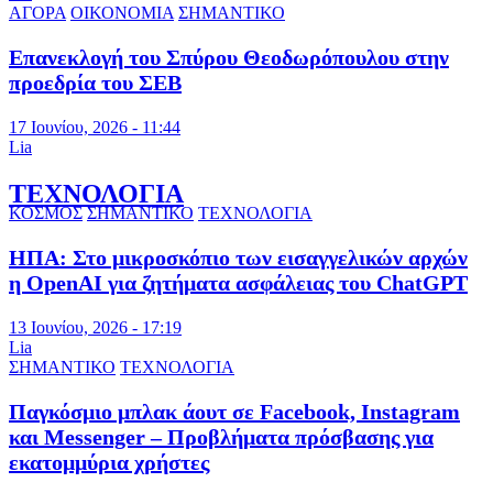
ΑΓΟΡΑ
ΟΙΚΟΝΟΜΙΑ
ΣΗΜΑΝΤΙΚΟ
Επανεκλογή του Σπύρου Θεοδωρόπουλου στην
προεδρία του ΣΕΒ
17 Ιουνίου, 2026 - 11:44
Lia
ΤΕΧΝΟΛΟΓΙΑ
ΚΟΣΜΟΣ
ΣΗΜΑΝΤΙΚΟ
ΤΕΧΝΟΛΟΓΙΑ
ΗΠΑ: Στο μικροσκόπιο των εισαγγελικών αρχών
η OpenAI για ζητήματα ασφάλειας του ChatGPT
13 Ιουνίου, 2026 - 17:19
Lia
ΣΗΜΑΝΤΙΚΟ
ΤΕΧΝΟΛΟΓΙΑ
Παγκόσμιο μπλακ άουτ σε Facebook, Instagram
και Messenger – Προβλήματα πρόσβασης για
εκατομμύρια χρήστες