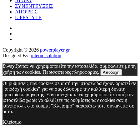
ΑΓΟΡΑ
ΣΥΝΕΝΤΕΥΞΕΙΣ
ΑΠΟΨΕΙΣ
LIFESTYLE
Copyright © 2026
powerplayer.gr
Designed By:
internetsolution
Συνεχίζοντας να χρησιμοποιείτε την ιστοσελίδα, συμφωνείτε με τη
χρήση των cookies.
Περισσότερες πληροφορίες.
Αποδοχή
Οι ρυθμίσεις των cookies σε αυτή την ιστοσελίδα έχουν οριστεί σε
"αποδοχή cookies" για να σας δώσουμε την καλύτερη δυνατή
εμπειρία περιήγησης. Εάν συνεχίσετε να χρησιμοποιείτε αυτή την
ιστοσελίδα χωρίς να αλλάξετε τις ρυθμίσεις των cookies σας ή
κάνετε κλικ στο κουμπί "Κλείσιμο" παρακάτω τότε συναινείτε σε
αυτό.
Κλείσιμο