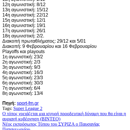
12η αγωνιστική: 8/12
13η αγωνιστική: 15/12
14η αγωνιστική: 22/12
15η αγωνιστική: 12/1
16η αγωνιστική: 19/1
17η αγωνιστική: 26/1
18η αγωνιστική: 2/2.
Διακοπή πρωταθλήματος: 29/12 και 5/01
Διακοπή: 9 Φεβρουαρίου και 16 Φεβρουαρίου
Playoffs και playouts
1η αγωνιστική: 23/2
2η αγωνιστική: 2/3
3η αγωνιστική: 9/3
4η αγωνιστική: 16/3
5η αγωνιστική: 23/3
6η αγωνιστική: 30/3
7η αγωνιστική: 6/4
8η αγωνιστική: 13/4
Πηγή:
sport-fm.gr
Tags:
Super League 2
Πλοήγηση
Ο τόπος χρειάζεται μια ισχυρή προοδευτική δύναμη που θα είναι η
αυριανή κυβέρνηση (ΒΙΝΤΕΟ)
άρθρων
Νέος εκπρόσωπος Τύπου του ΣΥΡΙΖΑ ο Παυσανίας
Παπαγεωργίου