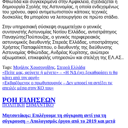
Φθιώτιδα και συγκεκριμένα στην Αμφίκλεια, σχεδιάζεται η
δημιουργία Σχολής της Αστυνομίας, η οποία ενδεχομένως
του χρόνου, αφού αντιμετωπιστούν κάποιες τεχνικές
δυσκολίες θα μπορέσει να λειτουργήσει σε πρώτο στάδιο.
Στην υπηρεσιακή σύσκεψη συμμετείχαν ο γενικός
συντονιστής Αστυνομίας Νοτίου Ελλάδος, αντιστράτηγος
ΠαναγώτηςΠούπουζας, ο γενικός περιφερειακός
αστυνομικός διευθυντής Στερεάς Ελλάδας, υποστράτηγος
Χρήστος Παπαφιλίππου, ο διευθυντής της διεύθυνσης
Αστυνομίας Φθιώτιδας, Ανδρέας Κυρίτσης, ανώτεροι
αξιωματικοί, επικεφαλής υπηρεσιών και στελέχη της ΕΛ.ΑΣ..
Tags:
Μιχάλης Χρυσοχοΐδης
,
Στερεά Ελλάδα
Πλοήγηση
«Πείτε μας, φεύγετε ή μένετε» – «Η ΝΔ έχει ξεκαθαρίσει τι θα
κάνει από την αρχή»
άρθρων
«Εκβιαζόμενος ο πρωθυπουργός – Δεν μπορεί να αντέξει τις
απειλές μέσα στην ΚΟ του»
ΡΟΗ ΕΙΔΗΣΕΩΝ
ΠΟΛΙΤΙΚΗ
ΣΗΜΑΝΤΙΚΟ
Μητσοτάκης: Επιλέγουμε τη σύγκριση αντί για τη
σύγκρουση – Απολογισμός έργου από το 2019 και μετά