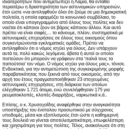
ιδιαιτεροτήτων που αντιμετωπίζει η Λαμία, θα ενταθεί
περαιτέρω η δραστηριότητα των αστυνομικών υπηρεσιών,
έτσι ώστε «να αντιληφθούν όλοι ότι ζούμε σε μια δημοκρατική
πολιτεία, η οποία εφαρμόζει το κοινωνικό συμβόλαιο, το
οποίο είναι υπογεγραμμένο από όλους τους πολίτες και δεν
νοείται ότι κάποιοι ζουν σε βάρος κάποιου άλλου. Και αυτό
πρέπει να είναι σαφές… το κάνουμε, πλέον, συστηματικά με
αστυνομικές επιχειρήσεις σε όλους τους οικισμούς όπου
συγκεντρώνονται εγκληματικές ομάδες. Πρέπει να
αντιληφθούν ότι ο νόμος ισχύει για όλους. Δεν υπάρχουν
αυτά τα, πολύ κακώς λεγόμενα, άβατα ή αυτοί οι οποίοι
πιστεύουν ότι μπορούν να γράφουν στα ‘παλιά τους τα
παπούτσια’ τον νόμο. Ο νόμος ισχύει για όλους μας», τόνισε.
Ενδεικτικά, για την αντιμετώπιση της συγκεκριμένης μορφής
παραβατικότητας που ξεκινά από τους οικισμούς, από την
αρχή του έτους πραγματοποιήθηκαν 23 στοχευμένες
αστυνομικές επιχειρήσεις, στη διάρκεια των οποίων
ελέγχθηκαν 1.721 άτομα, ενώ συνελήφθησαν 175 για
ρευματοκλοπές, κλοπές-διαρρήξεις, ναρκωτικά κ.ά..
Επίσης, ο κ. Χρυσοχοΐδης αναφέρθηκε στην αναγκαιότητα
υποστήριξης του ένστολου προσωπικού με σύγχρονες
υποδομές, μέσα και εξοπλισμούς έτσι ώστε η καθημερινή
τους δουλειά να γίνεται αποτελεσματικότερη, επωφελέστερη
και χρησιμότερη για τους πολίτες. Τέλος, ανακοίνωσε ότι στη