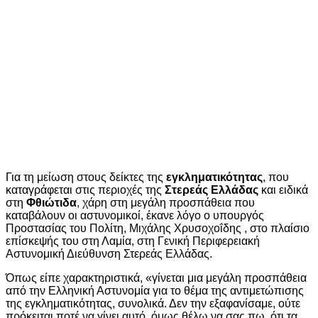
Για τη μείωση στους δείκτες της
εγκληματικότητας
, που
καταγράφεται στις περιοχές της
Στερεάς Ελλάδας
και ειδικά
στη
Φθιώτιδα
, χάρη στη μεγάλη προσπάθεια που
καταβάλουν οι αστυνομικοί, έκανε λόγο ο υπουργός
Προστασίας του Πολίτη, Μιχάλης Χρυσοχοΐδης , στο πλαίσιο
επίσκεψής του στη Λαμία, στη Γενική Περιφερειακή
Αστυνομική Διεύθυνση Στερεάς Ελλάδας.
Όπως είπε χαρακτηριστικά, «γίνεται μια μεγάλη προσπάθεια
από την Ελληνική Αστυνομία για το θέμα της αντιμετώπισης
της εγκληματικότητας, συνολικά. Δεν την εξαφανίσαμε, ούτε
πρόκειται ποτέ να γίνει αυτό, όμως θέλω να σας πω, ότι τα