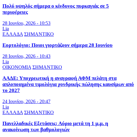
Πολύ υψηλός σήμερα ο κίνδυνος πυρκαγιάς σε 5
περιφέρειες
28 Ιουνίου, 2026 - 10:53
Lia
ΕΛΛΑΔΑ
ΣΗΜΑΝΤΙΚΟ
Εορτολόγιο: Ποιοι γιορτάζουν σήμερα 28 Ιουνίου
28 Ιουνίου, 2026 - 10:43
Lia
ΟΙΚΟΝΟΜΙΑ
ΣΗΜΑΝΤΙΚΟ
ΑΑΔΕ: Υποχρεωτική η αναγραφή ΑΦΜ πελάτη στα
απλοποιημένα τιμολόγια χονδρικής πώλησης καυσίμων από
το 2027
24 Ιουνίου, 2026 - 20:47
Lia
ΕΛΛΑΔΑ
ΣΗΜΑΝΤΙΚΟ
Πανελλαδικές Εξετάσεις: Αύριο μετά τη 1 μ.μ. η
ανακοίνωση των βαθμολογιών