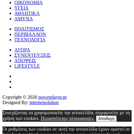
ΟΙΚΟΝΟΜΙΑ
ΥΓΕΙΑ
ΑΘΛΗΤΙΚΑ
ΑΜΥΝΑ
ΠΟΛΙΤΙΣΜΟΣ
ΠΕΡΙΒΑΛΛΟΝ
ΤΕΧΝΟΛΟΓΙΑ
ΑΓΟΡΑ
ΣΥΝΕΝΤΕΥΞΕΙΣ
ΑΠΟΨΕΙΣ
LIFESTYLE
Copyright © 2026
powerplayer.gr
Designed By:
internetsolution
Συνεχίζοντας να χρησιμοποιείτε την ιστοσελίδα, συμφωνείτε με τη
χρήση των cookies.
Περισσότερες πληροφορίες.
Αποδοχή
Οι ρυθμίσεις των cookies σε αυτή την ιστοσελίδα έχουν οριστεί σε