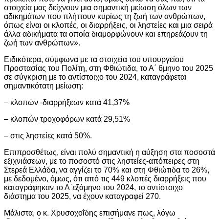
στοιχεία μας δείχνουν μια σημαντική μείωση όλων των
αδικημάτων που πλήττουν κυρίως τη ζωή των ανθρώπων,
όπως είναι οι κλοπές, οι διαρρήξεις, οι ληστείες και μια σειρά
άλλα αδικήματα τα οποία διαμορφώνουν και επηρεάζουν τη
ζωή των ανθρώπων».
Ειδικότερα, σύμφωνα με τα στοιχεία του υπουργείου
Προστασίας του Πολίτη, στη Φθιώτιδα, το Α΄ 6μηνο του 2025
σε σύγκριση με το αντίστοιχο του 2024, καταγράφεται
σημαντικότατη μείωση:
– κλοπών -διαρρήξεων κατά 41,37%
– κλοπών τροχοφόρων κατά 29,51%
– στις ληστείες κατά 50%.
Επιπροσθέτως, είναι πολύ σημαντική η αύξηση στα ποσοστά
εξιχνιάσεων, με το ποσοστό στις ληστείες-απόπειρες στη
Στερεά Ελλάδα, να αγγίζει το 70% και στη Φθιώτιδα το 26%,
με δεδομένο, όμως, ότι από τις 449 κλοπές διαρρήξεις που
καταγράφηκαν το Α΄εξάμηνο του 2024, το αντίστοιχο
διάστημα του 2025, να έχουν καταγραφεί 270.
Μάλιστα, ο κ. Χρυσοχοΐδης επισήμανε πως, λόγω