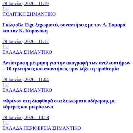
28 Ιουνίου, 2026 - 11:19
Lia
ΠΟΛΙΤΙΚΗ
ΣΗΜΑΝΤΙΚΟ
Γκίλφοϊλ: Είχε ξεχωριστές συναντήσεις με τον Α. Σαμαρά
και τον Κ. Κυρανάκη
28 Ιουνίου, 2026 - 11:12
Lia
ΕΛΛΑΔΑ
ΣΗΜΑΝΤΙΚΟ
Αντίστροφη μέτρηση για την απογραφή των ανελκυστήρων
– 10 ερωτήσεις και απαντήσεις πριν λήξει η προθεσμία
28 Ιουνίου, 2026 - 11:04
Lia
ΕΛΛΑΔΑ
ΣΗΜΑΝΤΙΚΟ
«Φρένο» στη διαφθορά στα διπλώματα οδήγησης με
κάμερες και μικρόφωνα
28 Ιουνίου, 2026 - 10:58
Lia
ΕΛΛΑΔΑ
ΠΕΡΙΦΕΡΕΙΑ
ΣΗΜΑΝΤΙΚΟ