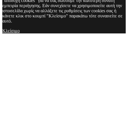
"αποδοχή cookies" για να σας δώσουμε την καλύτερη δυνατή
εμπειρία περιήγησης. Εάν συνεχίσετε να χρησιμοποιείτε αυτή την
ιστοσελίδα χωρίς να αλλάξετε τις ρυθμίσεις των cookies σας ή
κάνετε κλικ στο κουμπί "Κλείσιμο" παρακάτω τότε συναινείτε σε
αυτό.
Κλείσιμο