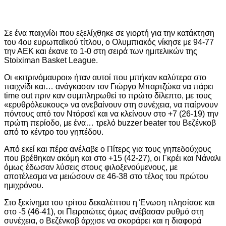
Σε ένα παιχνίδι που εξελίχθηκε σε γιορτή για την κατάκτηση
του 4ου ευρωπαϊκού τίτλου, ο Ολυμπιακός νίκησε με 94-77
την ΑΕΚ και έκανε το 1-0 στη σειρά των ημιτελικών της
Stoiximan Basket League.
Οι «κιτρινόμαυροι» ήταν αυτοί που μπήκαν καλύτερα στο
παιχνίδι και… ανάγκασαν τον Γιώργο Μπαρτζώκα να πάρει
time out πριν καν συμπληρωθεί το πρώτο δίλεπτο, με τους
«ερυθρόλευκους» να ανεβαίνουν στη συνέχεια, να παίρνουν
πόντους από τον Ντόρσεϊ και να κλείνουν στο +7 (26-19) την
πρώτη περίοδο, με ένα… τρελό buzzer beater του Βεζένκοβ
από το κέντρο του γηπέδου.
Από εκεί και πέρα ανέλαβε ο Πίτερς για τους γηπεδούχους
που βρέθηκαν ακόμη και στο +15 (42-27), οι Γκρέι και Νάναλι
όμως έδωσαν λύσεις στους φιλοξενούμενους, με
αποτέλεσμα να μειώσουν σε 46-38 στο τέλος του πρώτου
ημιχρόνου.
Στο ξεκίνημα του τρίτου δεκαλέπτου η Ένωση πλησίασε και
στο -5 (46-41), οι Πειραιώτες όμως ανέβασαν ρυθμό στη
συνέχεια, ο Βεζένκοβ άρχισε να σκοράρει και η διαφορά