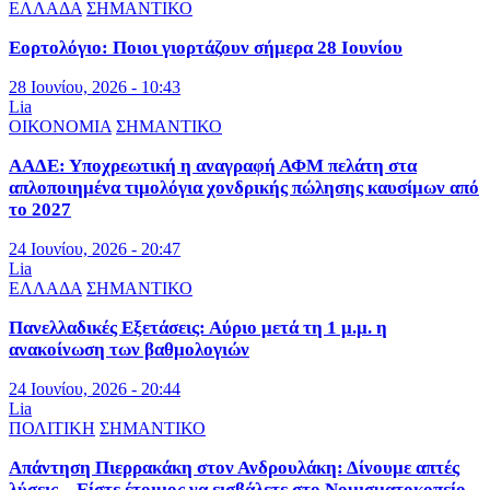
ΕΛΛΑΔΑ
ΣΗΜΑΝΤΙΚΟ
Εορτολόγιο: Ποιοι γιορτάζουν σήμερα 28 Ιουνίου
28 Ιουνίου, 2026 - 10:43
Lia
ΟΙΚΟΝΟΜΙΑ
ΣΗΜΑΝΤΙΚΟ
ΑΑΔΕ: Υποχρεωτική η αναγραφή ΑΦΜ πελάτη στα
απλοποιημένα τιμολόγια χονδρικής πώλησης καυσίμων από
το 2027
24 Ιουνίου, 2026 - 20:47
Lia
ΕΛΛΑΔΑ
ΣΗΜΑΝΤΙΚΟ
Πανελλαδικές Εξετάσεις: Αύριο μετά τη 1 μ.μ. η
ανακοίνωση των βαθμολογιών
24 Ιουνίου, 2026 - 20:44
Lia
ΠΟΛΙΤΙΚΗ
ΣΗΜΑΝΤΙΚΟ
Απάντηση Πιερρακάκη στον Ανδρουλάκη: Δίνουμε απτές
λύσεις – Είστε έτοιμος να εισβάλετε στο Νομισματοκοπείο