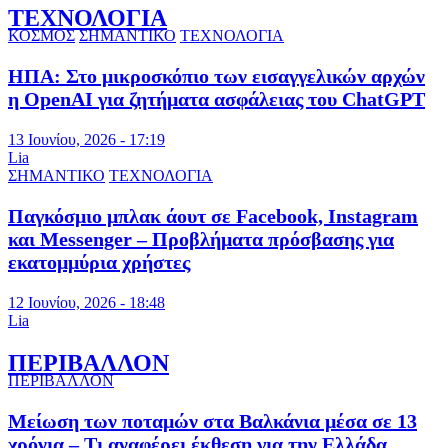
ΤΕΧΝΟΛΟΓΙΑ
ΚΟΣΜΟΣ
ΣΗΜΑΝΤΙΚΟ
ΤΕΧΝΟΛΟΓΙΑ
ΗΠΑ: Στο μικροσκόπιο των εισαγγελικών αρχών
η OpenAI για ζητήματα ασφάλειας του ChatGPT
13 Ιουνίου, 2026 - 17:19
Lia
ΣΗΜΑΝΤΙΚΟ
ΤΕΧΝΟΛΟΓΙΑ
Παγκόσμιο μπλακ άουτ σε Facebook, Instagram
και Messenger – Προβλήματα πρόσβασης για
εκατομμύρια χρήστες
12 Ιουνίου, 2026 - 18:48
Lia
ΠΕΡΙΒΑΛΛΟΝ
ΠΕΡΙΒΑΛΛΟΝ
Μείωση των ποταμών στα Βαλκάνια μέσα σε 13
χρόνια – Τι αναφέρει έκθεση για την Ελλάδα