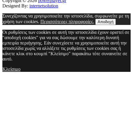
Copyright © 2026
powerplayer.gr
Designed By:
internetsolution
Συνεχίζοντας να χρησιμοποιείτε την ιστοσελίδα, συμφωνείτε με τη
χρήση των cookies.
Περισσότερες πληροφορίες.
Αποδοχή
Οι ρυθμίσεις των cookies σε αυτή την ιστοσελίδα έχουν οριστεί σε
"αποδοχή cookies" για να σας δώσουμε την καλύτερη δυνατή
εμπειρία περιήγησης. Εάν συνεχίσετε να χρησιμοποιείτε αυτή την
ιστοσελίδα χωρίς να αλλάξετε τις ρυθμίσεις των cookies σας ή
κάνετε κλικ στο κουμπί "Κλείσιμο" παρακάτω τότε συναινείτε σε
αυτό.
Κλείσιμο