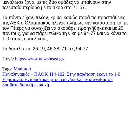
μεγάλωσε ξανά, με τις δύο ομάδες να μπαίνουν στην
τελευταία περίοδο με το σκορ στο 71-57.
Τα πάντα είχαν, πλέον, κριθεί καθώς παρά τις προσπάθειες
της ΑΕΚ ο Ολυμπιακός ήλεγχε πλήρως την κατάσταση και με
τον Πίτερς να συνεχίζει να σκοράρει προηγήθηκε και με 20
πόντους, για να πάρει τελικά τη νίκη με 94-77 και να κάνει το
1-0 στους ημιτελικούς.
Τα δεκάλεπτα: 26-19, 46-38, 71-57, 94-77
Πηγή:
https://www.newsbeast.gr/
Tags:
Μπάσκετ
Πλοήγηση
Παναθηναϊκός – ΠΑΟΚ 114-102: Στην παράταση έκανε το 1-0
Ευρυτανία: Εντοπίστηκε φυτεία δενδρυλλίων κάνναβης σε
άρθρων
δύσβατη δασική περιοχή