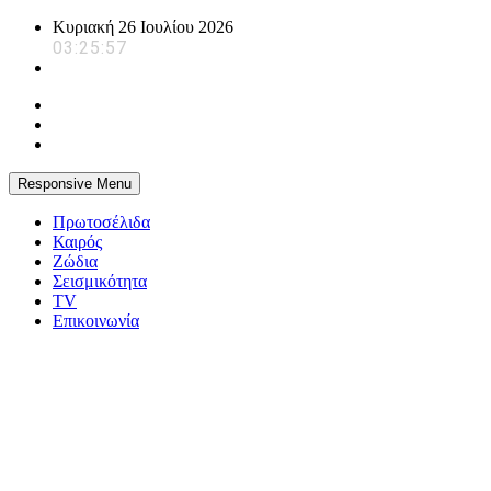
Skip
Κυριακή 26 Ιουλίου 2026
to
03:25:58
content
Responsive Menu
Πρωτοσέλιδα
Καιρός
Ζώδια
Σεισμικότητα
TV
Επικοινωνία
powerplayer.gr