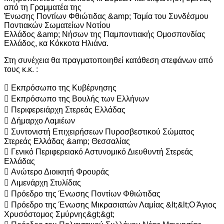
από τη Γραμματέα της
Ένωσης Ποντίων Φθιώτιδας &amp; Ταμία του Συνδέσμου
Ποντιακών Σωματείων Νοτίου
Ελλάδος &amp; Νήσων της Παμποντιακής Ομοσπονδίας
Ελλάδος, κα Κόκκοτα Ηλιάνα.
Στη συνέχεια θα πραγματοποιηθεί κατάθεση στεφάνων από
τους κ.κ. :
 Εκπρόσωπο της Κυβέρνησης
 Εκπρόσωπο της Βουλής των Ελλήνων
 Περιφερειάρχη Στερεάς Ελλάδας
 Δήμαρχο Λαμιέων
 Συντονιστή Επιχειρήσεων Πυροσβεστικού Σώματος
Στερεάς Ελλάδας &amp; Θεσσαλίας
 Γενικό Περιφερειακό Αστυνομικό Διευθυντή Στερεάς
Ελλάδας
 Ανώτερο Διοικητή Φρουράς
 Λιμενάρχη Στυλίδας
 Πρόεδρο της Ένωσης Ποντίων Φθιώτιδας
 Πρόεδρο της Ένωσης Μικρασιατών Λαμίας &lt;&lt;Ο Άγιος
Χρυσόστομος Σμύρνης&gt;&gt;