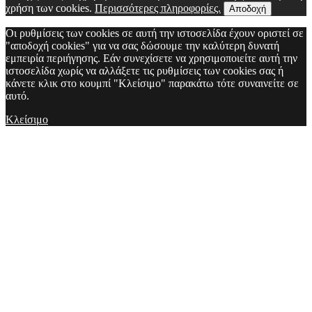
χρήση των cookies.
Περισσότερες πληροφορίες.
Αποδοχή
Οι ρυθμίσεις των cookies σε αυτή την ιστοσελίδα έχουν οριστεί σε
"αποδοχή cookies" για να σας δώσουμε την καλύτερη δυνατή
εμπειρία περιήγησης. Εάν συνεχίσετε να χρησιμοποιείτε αυτή την
ιστοσελίδα χωρίς να αλλάξετε τις ρυθμίσεις των cookies σας ή
κάνετε κλικ στο κουμπί "Κλείσιμο" παρακάτω τότε συναινείτε σε
αυτό.
Κλείσιμο