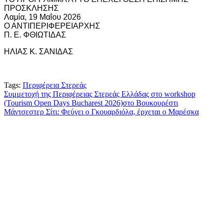
ΠΡΟΣΚΛΗΣΗΣ
Λαμία, 19 Μαΐου 2026
Ο ΑΝΤΙΠΕΡΙΦΕΡΕΙΑΡΧΗΣ
Π. Ε. ΦΘΙΩΤΙΔΑΣ
ΗΛΙΑΣ Κ. ΣΑΝΙΔΑΣ
Tags:
Περιφέρεια Στερεάς
Πλοήγηση
Συμμετοχή της Περιφέρειας Στερεάς Ελλάδας στο workshop
(Tourism Open Days Bucharest 2026)στο Βουκουρέστι
άρθρων
Μάντσεστερ Σίτι: Φεύγει ο Γκουαρδιόλα, έρχεται ο Μαρέσκα