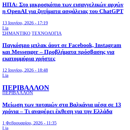
ΗΠΑ: Στο μικροσκόπιο των εισαγγελικών αρχών
η OpenAI για ζητήματα ασφάλειας του ChatGPT
13 Ιουνίου, 2026 - 17:19
Lia
ΣΗΜΑΝΤΙΚΟ
ΤΕΧΝΟΛΟΓΙΑ
Παγκόσμιο μπλακ άουτ σε Facebook, Instagram
και Messenger – Προβλήματα πρόσβασης για
εκατομμύρια χρήστες
12 Ιουνίου, 2026 - 18:48
Lia
ΠΕΡΙΒΑΛΛΟΝ
ΠΕΡΙΒΑΛΛΟΝ
Μείωση των ποταμών στα Βαλκάνια μέσα σε 13
χρόνια – Τι αναφέρει έκθεση για την Ελλάδα
1 Φεβρουαρίου, 2026 - 11:35
Lia