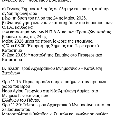
έγγραφο του Υπουργείου Εσωτερικών
α) Γενικός Σημαιοστολισμός σε όλη την επικράτεια, από την
ογδόη πρωινή ώρα
μέχρι τη δύση του ηλίου της 24 ης Μαΐου 2026.
β) Φωταγώγηση όλων των καταστημάτων του δημοσίου, των
Ο.Τ.Α., καθώς και
των καταστημάτων των Ν.Π.Δ.Δ. και των Τραπεζών, κατά τις
βραδινές ώρες της 24 ης
Μαΐου 2026 μέχρι τις πρωινές ώρες της επομένης.
γ) Ώρα 08.00: Έπαρση της Σημαίας στο Περιφερειακό
Κατάστημα
δ) Ώρα 20.05: Υποστολή της Σημαίας στο Περιφερειακό
Κατάστημα
Β. Τέλεση Ιερού Αρχιερατικού Μνημοσύνου – Κατάθεση
Στεφάνων
Ώρα 11.15: Πέρας προσέλευσης επισήμων στον προαύλιο
χώρο του Ιερού
Ναού Αγίου Γεωργίου στη Νέα Άμπλιανη Λαμίας, στο
Μνημείο Γενοκτονίας των
Ελλήνων του Πόντου.
Ώρα 11.30: Τέλεση Ιερού Αρχιερατικού Μνημοσύνου υπό του
Σεβασμιωτάτου
Μητροπολίτου Φθιώτιδος κ. Συμεών και εκφώνηση ομιλίας