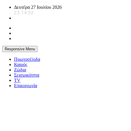
Skip
Δευτέρα 27 Ιουλίου 2026
to
23:14:52
content
Responsive Menu
Πρωτοσέλιδα
Καιρός
Ζώδια
Σεισμικότητα
TV
Επικοινωνία
powerplayer.gr