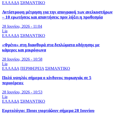
ΕΛΛΑΔΑ
ΣΗΜΑΝΤΙΚΟ
Αντίστροφη μέτρηση για την απογραφή των ανελκυστήρων
– 10 ερωτήσεις και απαντήσεις πριν λήξει η προθεσμία
28 Ιουνίου, 2026 - 11:04
Lia
ΕΛΛΑΔΑ
ΣΗΜΑΝΤΙΚΟ
«Φρένο» στη διαφθορά στα διπλώματα οδήγησης με
κάμερες και μικρόφωνα
28 Ιουνίου, 2026 - 10:58
Lia
ΕΛΛΑΔΑ
ΠΕΡΙΦΕΡΕΙΑ
ΣΗΜΑΝΤΙΚΟ
Πολύ υψηλός σήμερα ο κίνδυνος πυρκαγιάς σε 5
περιφέρειες
28 Ιουνίου, 2026 - 10:53
Lia
ΕΛΛΑΔΑ
ΣΗΜΑΝΤΙΚΟ
Εορτολόγιο: Ποιοι γιορτάζουν σήμερα 28 Ιουνίου