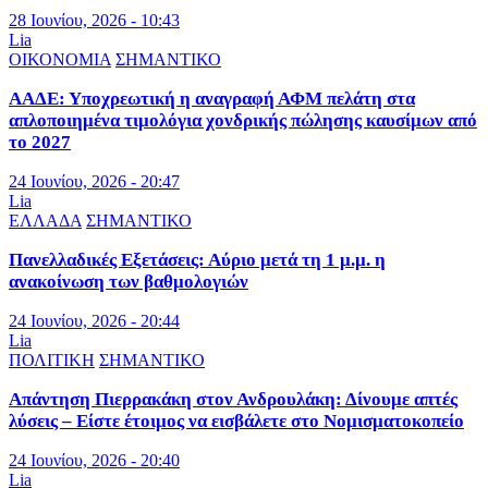
28 Ιουνίου, 2026 - 10:43
Lia
ΟΙΚΟΝΟΜΙΑ
ΣΗΜΑΝΤΙΚΟ
ΑΑΔΕ: Υποχρεωτική η αναγραφή ΑΦΜ πελάτη στα
απλοποιημένα τιμολόγια χονδρικής πώλησης καυσίμων από
το 2027
24 Ιουνίου, 2026 - 20:47
Lia
ΕΛΛΑΔΑ
ΣΗΜΑΝΤΙΚΟ
Πανελλαδικές Εξετάσεις: Αύριο μετά τη 1 μ.μ. η
ανακοίνωση των βαθμολογιών
24 Ιουνίου, 2026 - 20:44
Lia
ΠΟΛΙΤΙΚΗ
ΣΗΜΑΝΤΙΚΟ
Απάντηση Πιερρακάκη στον Ανδρουλάκη: Δίνουμε απτές
λύσεις – Είστε έτοιμος να εισβάλετε στο Νομισματοκοπείο
24 Ιουνίου, 2026 - 20:40
Lia