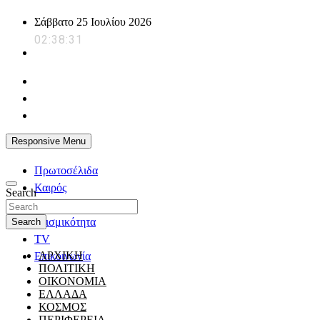
Skip
Σάββατο 25 Ιουλίου 2026
to
02:38:31
content
powerplayer.gr
Responsive Menu
Πρωτοσέλιδα
Καιρός
Search
Ζώδια
Σεισμικότητα
Search
TV
ΑΡΧΙΚΗ
Επικοινωνία
ΠΟΛΙΤΙΚΗ
ΟΙΚΟΝΟΜΙΑ
ΕΛΛΑΔΑ
ΚΟΣΜΟΣ
ΠΕΡΙΦΕΡΕΙΑ