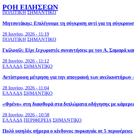
ΡΟΗ ΕΙΔΗΣΕΩΝ
ΠΟΛΙΤΙΚΗ
ΣΗΜΑΝΤΙΚΟ
Μητσοτάκης: Επιλέγουμε τη σύγκριση αντί για τη σύγκρουσ
28 Ιουνίου, 2026 - 11:19
ΠΟΛΙΤΙΚΗ
ΣΗΜΑΝΤΙΚΟ
Γκίλφοϊλ: Είχε ξεχωριστές συναντήσεις με τον Α. Σαμαρά κα
28 Ιουνίου, 2026 - 11:12
ΕΛΛΑΔΑ
ΣΗΜΑΝΤΙΚΟ
Αντίστροφη μέτρηση για την απογραφή των ανελκυστήρων – 
28 Ιουνίου, 2026 - 11:04
ΕΛΛΑΔΑ
ΣΗΜΑΝΤΙΚΟ
«Φρένο» στη διαφθορά στα διπλώματα οδήγησης με κάμερε
28 Ιουνίου, 2026 - 10:58
ΕΛΛΑΔΑ
ΠΕΡΙΦΕΡΕΙΑ
ΣΗΜΑΝΤΙΚΟ
Πολύ υψηλός σήμερα ο κίνδυνος πυρκαγιάς σε 5 περιφέρειες