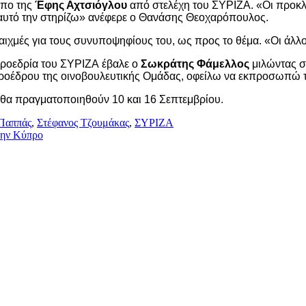
ωπο της
Έφης Αχτσιόγλου
από στελέχη του ΣΥΡΙΖΑ. «Οι προκλ
 αυτό την στηρίζω» ανέφερε ο Θανάσης Θεοχαρόπουλος.
ιχμές για τους συνυποψηφίους του, ως προς το θέμα. «Οι άλλοι 
 προεδρία του ΣΥΡΙΖΑ έβαλε ο
Σωκράτης Φάμελλος
μιλώντας σ
προέδρου της οινοβουλευτικής Ομάδας, οφείλω να εκπροσωπώ τ
 θα πραγματοποιηθούν 10 και 16 Σεπτεμβρίου.
Παππάς
,
Στέφανος Τζουμάκας
,
ΣΥΡΙΖΑ
στην Κύπρο