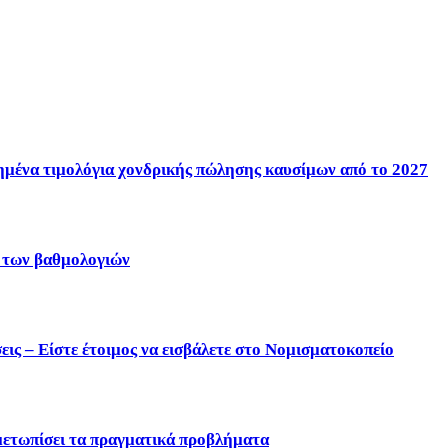
ένα τιμολόγια χονδρικής πώλησης καυσίμων από το 2027
η των βαθμολογιών
ις – Είστε έτοιμος να εισβάλετε στο Νομισματοκοπείο
μετωπίσει τα πραγματικά προβλήματα