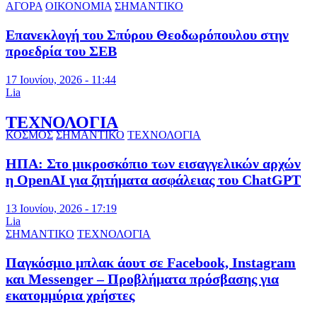
ΑΓΟΡΑ
ΟΙΚΟΝΟΜΙΑ
ΣΗΜΑΝΤΙΚΟ
Επανεκλογή του Σπύρου Θεοδωρόπουλου στην
προεδρία του ΣΕΒ
17 Ιουνίου, 2026 - 11:44
Lia
ΤΕΧΝΟΛΟΓΙΑ
ΚΟΣΜΟΣ
ΣΗΜΑΝΤΙΚΟ
ΤΕΧΝΟΛΟΓΙΑ
ΗΠΑ: Στο μικροσκόπιο των εισαγγελικών αρχών
η OpenAI για ζητήματα ασφάλειας του ChatGPT
13 Ιουνίου, 2026 - 17:19
Lia
ΣΗΜΑΝΤΙΚΟ
ΤΕΧΝΟΛΟΓΙΑ
Παγκόσμιο μπλακ άουτ σε Facebook, Instagram
και Messenger – Προβλήματα πρόσβασης για
εκατομμύρια χρήστες