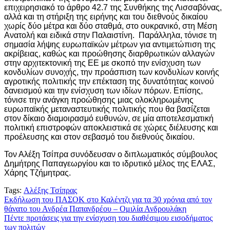
επιχειρησιακό το άρθρο 42.7 της Συνθήκης της Λισσαβόνας,
αλλά και τη στήριξη της ειρήνης και του διεθνούς δικαίου
χωρίς δύο μέτρα και δύο σταθμά, στο ουκρανικό, στη Μέση
Ανατολή και ειδικά στην Παλαιστίνη. Παράλληλα, τόνισε τη
σημασία λήψης ευρωπαϊκών μέτρων για αντιμετώπιση της
ακρίβειας, καθώς και προώθησης διαρθρωτικών αλλαγών
στην αρχιτεκτονική της ΕΕ με σκοπό την ενίσχυση των
κονδυλίων συνοχής, την προάσπιση των κονδυλίων κοινής
αγροτικής πολιτικής την επέκταση της δυνατότητας κοινού
δανεισμού και την ενίσχυση των ιδίων πόρων. Επίσης,
τόνισε την ανάγκη προώθησης μιας ολοκληρωμένης
ευρωπαϊκής μεταναστευτικής πολιτικής που θα βασίζεται
στον δίκαιο διαμοιρασμό ευθυνών, σε μία αποτελεσματική
πολιτική επιστροφών αποκλειστικά σε χώρες διέλευσης και
προέλευσης και στον σεβασμό του διεθνούς δικαίου.
Τον Αλέξη Τσίπρα συνόδευσαν ο διπλωματικός σύμβουλος
Δημήτρης Παπαγεωργίου και το ιδρυτικό μέλος της ΕΛΑΣ,
Χάρης Τζήμητρας.
Tags:
Αλέξης Τσίπρας
Πλοήγηση
Εκδήλωση του ΠΑΣΟΚ στο Καλέντζι για τα 30 χρόνια από τον
θάνατο του Ανδρέα Παπανδρέου – Ομιλία Ανδρουλάκη
άρθρων
Πέντε προτάσεις για την ενίσχυση του διαθέσιμου εισοδήματος
των πολιτών