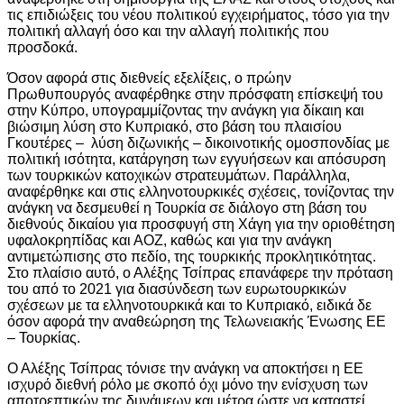
τις επιδιώξεις του νέου πολιτικού εγχειρήματος, τόσο για την
πολιτική αλλαγή όσο και την αλλαγή πολιτικής που
προσδοκά.
Όσον αφορά στις διεθνείς εξελίξεις, ο πρώην
Πρωθυπουργός αναφέρθηκε στην πρόσφατη επίσκεψή του
στην Κύπρο, υπογραμμίζοντας την ανάγκη για δίκαιη και
βιώσιμη λύση στο Κυπριακό, στο βάση του πλαισίου
Γκουτέρες – λύση διζωνικής – δικοινοτικής ομοσπονδίας με
πολιτική ισότητα, κατάργηση των εγγυήσεων και απόσυρση
των τουρκικών κατοχικών στρατευμάτων. Παράλληλα,
αναφέρθηκε και στις ελληνοτουρκικές σχέσεις, τονίζοντας την
ανάγκη να δεσμευθεί η Τουρκία σε διάλογο στη βάση του
διεθνούς δικαίου για προσφυγή στη Χάγη για την οριοθέτηση
υφαλοκρηπίδας και ΑΟΖ, καθώς και για την ανάγκη
αντιμετώπισης στο πεδίο, της τουρκικής προκλητικότητας.
Στο πλαίσιο αυτό, ο Αλέξης Τσίπρας επανάφερε την πρόταση
του από το 2021 για διασύνδεση των ευρωτουρκικών
σχέσεων με τα ελληνοτουρκικά και το Κυπριακό, ειδικά δε
όσον αφορά την αναθεώρηση της Τελωνειακής Ένωσης ΕΕ
– Τουρκίας.
Ο Αλέξης Τσίπρας τόνισε την ανάγκη να αποκτήσει η ΕΕ
ισχυρό διεθνή ρόλο με σκοπό όχι μόνο την ενίσχυση των
αποτρεπτικών της δυνάμεων και μέτρα ώστε να καταστεί