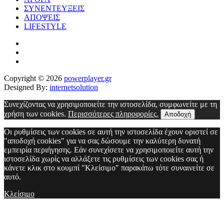
ΣΥΝΕΝΤΕΥΞΕΙΣ
ΑΠΟΨΕΙΣ
LIFESTYLE
Copyright © 2026
powerplayer.gr
Designed By:
internetsolution
Συνεχίζοντας να χρησιμοποιείτε την ιστοσελίδα, συμφωνείτε με τη
χρήση των cookies.
Περισσότερες πληροφορίες.
Αποδοχή
Οι ρυθμίσεις των cookies σε αυτή την ιστοσελίδα έχουν οριστεί σε
"αποδοχή cookies" για να σας δώσουμε την καλύτερη δυνατή
εμπειρία περιήγησης. Εάν συνεχίσετε να χρησιμοποιείτε αυτή την
ιστοσελίδα χωρίς να αλλάξετε τις ρυθμίσεις των cookies σας ή
κάνετε κλικ στο κουμπί "Κλείσιμο" παρακάτω τότε συναινείτε σε
αυτό.
Κλείσιμο