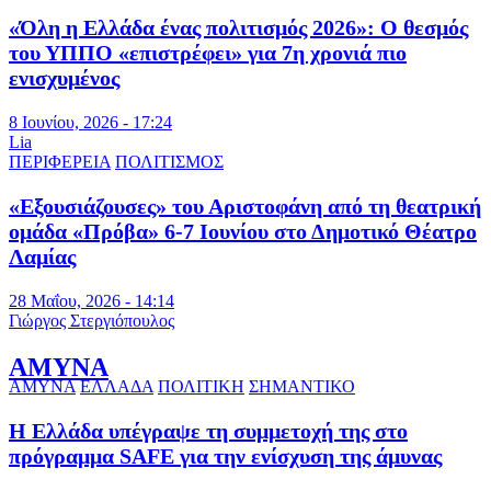
«Όλη η Ελλάδα ένας πολιτισμός 2026»: Ο θεσμός
του ΥΠΠΟ «επιστρέφει» για 7η χρονιά πιο
ενισχυμένος
8 Ιουνίου, 2026 - 17:24
Lia
ΠΕΡΙΦΕΡΕΙΑ
ΠΟΛΙΤΙΣΜΟΣ
«Εξουσιάζουσες» του Αριστοφάνη από τη θεατρική
ομάδα «Πρόβα» 6-7 Ιουνίου στο Δημοτικό Θέατρο
Λαμίας
28 Μαΐου, 2026 - 14:14
Γιώργος Στεργιόπουλος
ΑΜΥΝΑ
ΑΜΥΝΑ
ΕΛΛΑΔΑ
ΠΟΛΙΤΙΚΗ
ΣΗΜΑΝΤΙΚΟ
Η Ελλάδα υπέγραψε τη συμμετοχή της στο
πρόγραμμα SAFE για την ενίσχυση της άμυνας