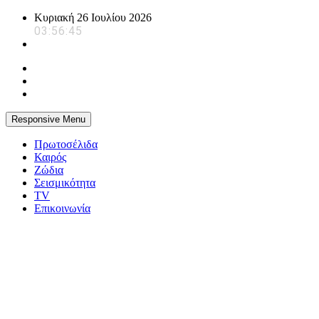
Skip
Κυριακή 26 Ιουλίου 2026
to
03:56:45
content
Responsive Menu
Πρωτοσέλιδα
Καιρός
Ζώδια
Σεισμικότητα
TV
Επικοινωνία
powerplayer.gr