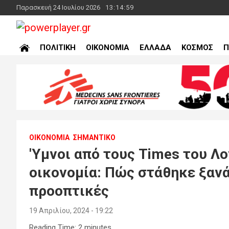
Skip
Παρασκευή 24 Ιουλίου 2026
13:15:00
to
content
powerplayer.gr
ΠΟΛΙΤΙΚΗ
ΟΙΚΟΝΟΜΙΑ
ΕΛΛΑΔΑ
ΚΟΣΜΟΣ
Π
ΟΙΚΟΝΟΜΙΑ
ΣΗΜΑΝΤΙΚΟ
'Yμνοι από τους Times του Λο
οικονομία: Πώς στάθηκε ξανά
προοπτικές
19 Απριλίου, 2024 - 19:22
Reading Time:
2
minutes