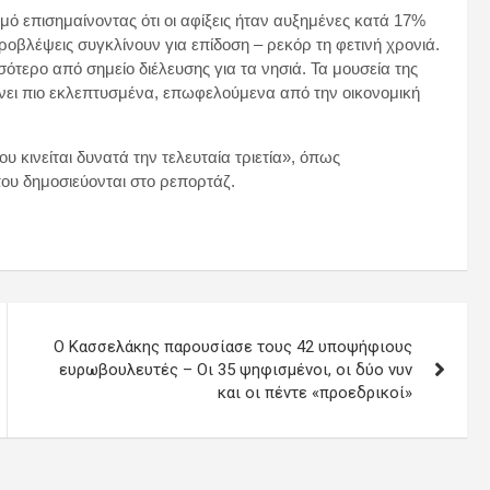
μό επισημαίνοντας ότι οι αφίξεις ήταν αυξημένες κατά 17%
προβλέψεις συγκλίνουν για επίδοση – ρεκόρ τη φετινή χρονιά.
ότερο από σημείο διέλευσης για τα νησιά. Τα μουσεία της
γίνει πιο εκλεπτυσμένα, επωφελούμενα από την οικονομική
υ κινείται δυνατά την τελευταία τριετία», όπως
που δημοσιεύονται στο ρεπορτάζ.
Ο Κασσελάκης παρουσίασε τους 42 υποψήφιους
ευρωβουλευτές – Οι 35 ψηφισμένοι, οι δύο νυν
και οι πέντε «προεδρικοί»