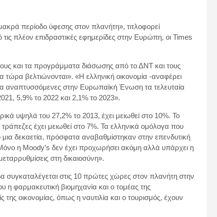
μακρά περίοδο ύφεσης στον πλανήτη», τιτλοφορεί
ό τις πλέον επιδραστικές εφημερίδες στην Ευρώπη, οι Times
ρέους και τα προγράμματα διάσωσης από το ΔΝΤ και τους
 τώρα βελτιώνονται». «Η ελληνική οικονομία -αναφέρει
ερα αναπτυσσόμενες στην Ευρωπαϊκή Ένωση τα τελευταία
021, 5,9% το 2022 και 2,1% το 2023».
ρικά υψηλά του 27,2% το 2013, έχει μειωθεί στο 10%. Το
τράπεζες έχει μειωθεί στο 7%. Τα ελληνικά ομόλογα που
ό μια δεκαετία, πρόσφατα αναβαθμίστηκαν στην επενδυτική
 Μόνο η Moody’s δεν έχει προχωρήσει ακόμη αλλά υπάρχει η
μεταρρυθμίσεις στη δικαιοσύνη».
άδα συγκαταλέγεται στις 10 πρώτες χώρες στον πλανήτη στην
 η φαρμακευτική βιομηχανία και ο τομέας της
της οικονομίας, όπως η ναυτιλία και ο τουρισμός, έχουν