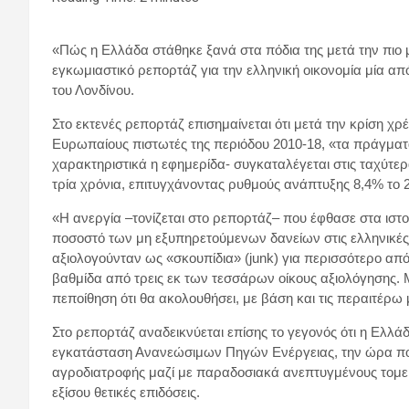
«Πώς η Ελλάδα στάθηκε ξανά στα πόδια της μετά την πιο 
εγκωμιαστικό ρεπορτάζ για την ελληνική οικονομία μία απ
του Λονδίνου.
Στο εκτενές ρεπορτάζ επισημαίνεται ότι μετά την κρίση χ
Ευρωπαίους πιστωτές της περιόδου 2010-18, «τα πράγματα
χαρακτηριστικά η εφημερίδα- συγκαταλέγεται στις ταχύτ
τρία χρόνια, επιτυγχάνοντας ρυθμούς ανάπτυξης 8,4% το 2
«Η ανεργία –τονίζεται στο ρεπορτάζ– που έφθασε στα ιστο
ποσοστό των μη εξυπηρετούμενων δανείων στις ελληνικές 
αξιολογούνταν ως «σκουπίδια» (junk) για περισσότερο απ
βαθμίδα από τρεις εκ των τεσσάρων οίκους αξιολόγησης.
πεποίθηση ότι θα ακολουθήσει, με βάση και τις περαιτέρω 
Στο ρεπορτάζ αναδεικνύεται επίσης το γεγονός ότι η Ελλ
εγκατάσταση Ανανεώσιμων Πηγών Ενέργειας, την ώρα που
αγροδιατροφής μαζί με παραδοσιακά ανεπτυγμένους τομείς 
εξίσου θετικές επιδόσεις.