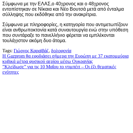
Σύμφωνα με την ΕΛΑΣ,ο 40χρονος και ο 48χρονος
εντοπίστηκαν σε Νίκαια και Νέο Βουτσά μετά από ένταλμα
σύλληψης που εκδόθηκε από την ανακρίτρια.
Σύμφωνα με πληροφορίες, η κατηγορία που αντιμετωπίζουν
είναι ανθρωποκτονία κατά συναυτουργία ενώ στην υπόθεση
που συντάραξε το πανελλήνιο φέρεται να εμπλέκονται
τουλάχιστον ακόμη δυο άτομα.
Tags:
Γιώργος Καραϊβάζ
,
δολοφονία
Πλοήγηση
Η Gazprom θα εφοδιάσει σήμερα την Ευρώπη με 37 εκατομμύρια
κυβικά μέτρα φυσικού αερίου μέσω Ουκρανίας
άρθρων
”Κλείδωσε” για τις 10 Μαΐου το ντιμπέιτ – Οι έξι θεματικές
ενότητες