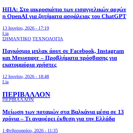
ΗΠΑ: Στο μικροσκόπιο των εισαγγελικών αρχών
η OpenAI για ζητήματα ασφάλειας του ChatGPT
13 Ιουνίου, 2026 - 17:19
Lia
ΣΗΜΑΝΤΙΚΟ
ΤΕΧΝΟΛΟΓΙΑ
Παγκόσμιο μπλακ άουτ σε Facebook, Instagram
και Messenger – Προβλήματα πρόσβασης για
εκατομμύρια χρήστες
12 Ιουνίου, 2026 - 18:48
Lia
ΠΕΡΙΒΑΛΛΟΝ
ΠΕΡΙΒΑΛΛΟΝ
Μείωση των ποταμών στα Βαλκάνια μέσα σε 13
χρόνια – Τι αναφέρει έκθεση για την Ελλάδα
1 Φεβρουαρίου, 2026 - 11:35