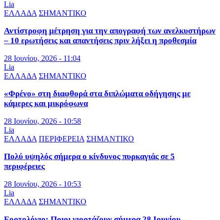
Lia
ΕΛΛΑΔΑ
ΣΗΜΑΝΤΙΚΟ
Αντίστροφη μέτρηση για την απογραφή των ανελκυστήρων
– 10 ερωτήσεις και απαντήσεις πριν λήξει η προθεσμία
28 Ιουνίου, 2026 - 11:04
Lia
ΕΛΛΑΔΑ
ΣΗΜΑΝΤΙΚΟ
«Φρένο» στη διαφθορά στα διπλώματα οδήγησης με
κάμερες και μικρόφωνα
28 Ιουνίου, 2026 - 10:58
Lia
ΕΛΛΑΔΑ
ΠΕΡΙΦΕΡΕΙΑ
ΣΗΜΑΝΤΙΚΟ
Πολύ υψηλός σήμερα ο κίνδυνος πυρκαγιάς σε 5
περιφέρειες
28 Ιουνίου, 2026 - 10:53
Lia
ΕΛΛΑΔΑ
ΣΗΜΑΝΤΙΚΟ
Εορτολόγιο: Ποιοι γιορτάζουν σήμερα 28 Ιουνίου