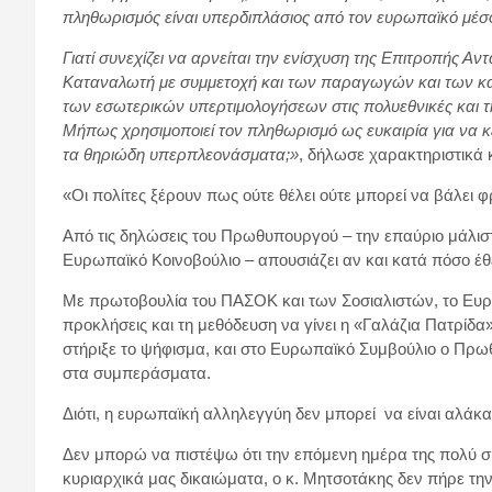
πληθωρισμός είναι υπερδιπλάσιος από τον ευρωπαϊκό μέσ
Γιατί συνεχίζει να αρνείται την ενίσχυση της Επιτροπής Α
Καταναλωτή με συμμετοχή και των παραγωγών και των κατ
των εσωτερικών υπερτιμολογήσεων στις πολυεθνικές και τη
Μήπως χρησιμοποιεί τον πληθωρισμό ως ευκαιρία για να κερ
τα θηριώδη υπερπλεονάσματα;»
, δήλωσε χαρακτηριστικά 
«Οι πολίτες ξέρουν πως ούτε θέλει ούτε μπορεί να βάλει φ
Από τις δηλώσεις του Πρωθυπουργού – την επαύριο μάλιστ
Ευρωπαϊκό Κοινοβούλιο – απουσιάζει αν και κατά πόσο έθ
Με πρωτοβουλία του ΠΑΣΟΚ και των Σοσιαλιστών, το Ευρ
προκλήσεις και τη μεθόδευση να γίνει η «Γαλάζια Πατρίδ
στήριξε το ψήφισμα, και στο Ευρωπαϊκό Συμβούλιο ο Πρω
στα συμπεράσματα.
Διότι, η ευρωπαϊκή αλληλεγγύη δεν μπορεί να είναι αλάκ
Δεν μπορώ να πιστέψω ότι την επόμενη ημέρα της πολύ σ
κυριαρχικά μας δικαιώματα, ο κ. Μητσοτάκης δεν πήρε τη