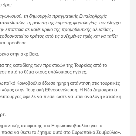
ο όρο;
νταγωνισμού, τη δημιουργία πραγματικής ΕνιαίαςΑρχής
αναλωτών, τη μείωση της έμμεσης φορολογίας, τον έλεγχο
ν εποπτεία σε κάθε κρίκο της προμηθευτικής αλυσίδας ;
δοσκοπεί το κράτος από τις αυξημένες τιμές και να ταΐζει
και πρόσθεσε:
ρένο στην ακρίβεια.
α της καταδίκης των πρακτικών της Τουρκίας από το
εσε αυτό το θέμα στους υπόλοιπους ηγέτες.
ωπαϊκό Κοινοβούλιο έδωσε ηχηρή απάντηση στις τουρκικές
α» νόμος στην Τουρκική Εθνοσυνέλευση. Η Νέα Δημοκρατία
θυπουργός όφειλε να πιέσει ώστε να μπει ανάλογη καταδίκη
αρτ.
ημαντικής απόφασης του Ευρωκοινοβουλίου για τα
ν πάσα να θέσει το ζήτημα αυτό στο Ευρωπαϊκό Συμβούλιο».