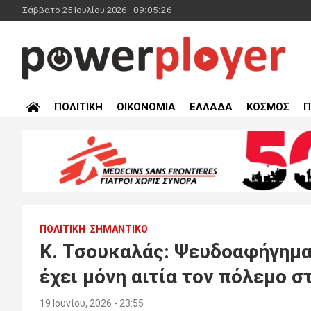
Skip
Σάββατο 25 Ιουλίου 2026
09:05:27
to
content
powerplayer.gr
ΠΟΛΙΤΙΚΗ
ΟΙΚΟΝΟΜΙΑ
ΕΛΛΑΔΑ
ΚΟΣΜΟΣ
Π
ΠΟΛΙΤΙΚΗ
ΣΗΜΑΝΤΙΚΟ
Κ. Τσουκαλάς: Ψευδοαφήγημα
έχει μόνη αιτία τον πόλεμο σ
19 Ιουνίου, 2026 - 23:55