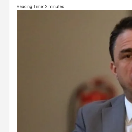
Reading Time:
2
minutes