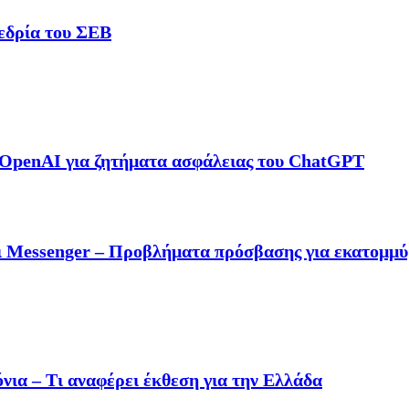
εδρία του ΣΕΒ
 OpenAI για ζητήματα ασφάλειας του ChatGPT
ι Messenger – Προβλήματα πρόσβασης για εκατομμύ
ια – Τι αναφέρει έκθεση για την Ελλάδα