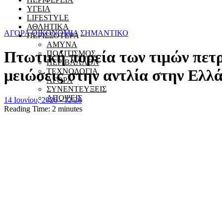
ΥΓΕΙΑ
LIFESTYLE
ΑΘΛΗΤΙΚΑ
ΑΓΟΡΑ
ΟΙΚΟΝΟΜΙΑ
ΣΗΜΑΝΤΙΚΟ
ΠΕΡΙΣΣΟΤΕΡΑ
ΑΜΥΝΑ
Πτωτική πορεία των τιμών πετρ
ΠΟΛΙΤΙΣΜΟΣ
ΠΕΡΙΒΑΛΛΟΝ
μειώσεις στην αντλία στην Ελλ
ΤΕΧΝΟΛΟΓΙΑ
ΑΓΟΡΑ
ΣΥΝΕΝΤΕΥΞΕΙΣ
ΑΠΟΨΕΙΣ
14 Ιουνίου, 2026 - 12:28
Reading Time:
2
minutes