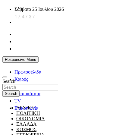
Skip
Σάββατο 25 Ιουλίου 2026
to
17:47:38
content
powerplayer.gr
Responsive Menu
Πρωτοσέλιδα
Καιρός
Search
Ζώδια
Σεισμικότητα
Search
TV
ΑΡΧΙΚΗ
Επικοινωνία
ΠΟΛΙΤΙΚΗ
ΟΙΚΟΝΟΜΙΑ
ΕΛΛΑΔΑ
ΚΟΣΜΟΣ
ΠΕΡΙΦΕΡΕΙΑ