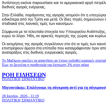
Αντίστοιχη εικόνα παρουσίασε και το αμερικανικό αργό πετρέλα
διεθνείς αγορές ενέργειας.
Στην Ελλάδα, παράγοντες της αγοράς εκτιμούν ότι η υποχώρησ
ειδικότερα από την Τρίτη και μετά. Οι ίδιες πηγές σημειώνου
σταδιακά στις λιανικές τιμές των καυσίμων.
Σύμφωνα με τα τελευταία στοιχεία του Υπουργείου Ανάπτυξης,
ευρώ το λίτρο. Ήδη, σε αρκετές περιοχές της χώρας και κυρίω
Οι εκτιμήσεις της αγοράς συγκλίνουν στο ότι οι τιμές των κα
επιστρέψουν άμεσα στα επίπεδα που καταγράφονταν πριν από τ
αναταράξεις στις διεθνείς ενεργειακές αγορές.
Πλοήγηση
Το Μαξίμου οφείλει να απαντήσει αν έχουν εκδοθεί κρατικές συστατι
Έως τη Δευτέρα η προθεσμία για έκπτωση 3% στον φόρο
άρθρων
ΡΟΗ ΕΙΔΗΣΕΩΝ
ΠΟΛΙΤΙΚΗ
ΣΗΜΑΝΤΙΚΟ
Μητσοτάκης: Επιλέγουμε τη σύγκριση αντί για τη σύγκρουσ
28 Ιουνίου, 2026 - 11:19
ΠΟΛΙΤΙΚΗ
ΣΗΜΑΝΤΙΚΟ