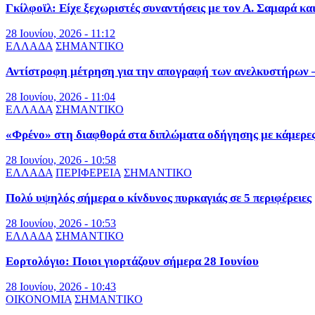
Γκίλφοϊλ: Είχε ξεχωριστές συναντήσεις με τον Α. Σαμαρά κα
28 Ιουνίου, 2026 - 11:12
ΕΛΛΑΔΑ
ΣΗΜΑΝΤΙΚΟ
Αντίστροφη μέτρηση για την απογραφή των ανελκυστήρων – 
28 Ιουνίου, 2026 - 11:04
ΕΛΛΑΔΑ
ΣΗΜΑΝΤΙΚΟ
«Φρένο» στη διαφθορά στα διπλώματα οδήγησης με κάμερε
28 Ιουνίου, 2026 - 10:58
ΕΛΛΑΔΑ
ΠΕΡΙΦΕΡΕΙΑ
ΣΗΜΑΝΤΙΚΟ
Πολύ υψηλός σήμερα ο κίνδυνος πυρκαγιάς σε 5 περιφέρειες
28 Ιουνίου, 2026 - 10:53
ΕΛΛΑΔΑ
ΣΗΜΑΝΤΙΚΟ
Εορτολόγιο: Ποιοι γιορτάζουν σήμερα 28 Ιουνίου
28 Ιουνίου, 2026 - 10:43
ΟΙΚΟΝΟΜΙΑ
ΣΗΜΑΝΤΙΚΟ