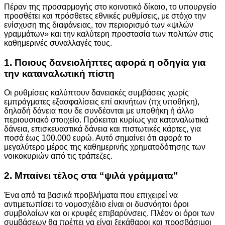
Πέραν της προσαρμογής στο κοινοτικό δίκαιο, το υπουργείο
προσθέτει και πρόσθετες εθνικές ρυθμίσεις, με στόχο την
ενίσχυση της διαφάνειας, τον περιορισμό των «ψιλών
γραμμάτων» και την καλύτερη προστασία των πολιτών στις
καθημερινές συναλλαγές τους.
1. Ποιους δανειολήπτες αφορά η οδηγία για
την καταναλωτική πίστη
Οι ρυθμίσεις καλύπτουν δανειακές συμβάσεις χωρίς
εμπράγματες εξασφαλίσεις επί ακινήτων (πχ υποθήκη),
δηλαδή δάνεια που δε συνδέονται με υποθήκη ή άλλο
περιουσιακό στοιχείο. Πρόκειται κυρίως για καταναλωτικά
δάνεια, επισκευαστικά δάνεια και πιστωτικές κάρτες, για
ποσά έως 100.000 ευρώ. Αυτό σημαίνει ότι αφορά το
μεγαλύτερο μέρος της καθημερινής χρηματοδότησης των
νοικοκυριών από τις τράπεζες.
2. Μπαίνει τέλος στα “ψιλά γράμματα”
Ένα από τα βασικά προβλήματα που επιχειρεί να
αντιμετωπίσει το νομοσχέδιο είναι οι δυσνόητοι όροι
συμβολαίων και οι κρυφές επιβαρύνσεις. Πλέον οι όροι των
συμβάσεων θα πρέπει να είναι ξεκάθαροι και προσβάσιμοι