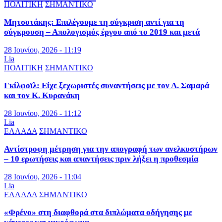
ΠΟΛΙΤΙΚΗ
ΣΗΜΑΝΤΙΚΟ
Μητσοτάκης: Επιλέγουμε τη σύγκριση αντί για τη
σύγκρουση – Απολογισμός έργου από το 2019 και μετά
28 Ιουνίου, 2026 - 11:19
Lia
ΠΟΛΙΤΙΚΗ
ΣΗΜΑΝΤΙΚΟ
Γκίλφοϊλ: Είχε ξεχωριστές συναντήσεις με τον Α. Σαμαρά
και τον Κ. Κυρανάκη
28 Ιουνίου, 2026 - 11:12
Lia
ΕΛΛΑΔΑ
ΣΗΜΑΝΤΙΚΟ
Αντίστροφη μέτρηση για την απογραφή των ανελκυστήρων
– 10 ερωτήσεις και απαντήσεις πριν λήξει η προθεσμία
28 Ιουνίου, 2026 - 11:04
Lia
ΕΛΛΑΔΑ
ΣΗΜΑΝΤΙΚΟ
«Φρένο» στη διαφθορά στα διπλώματα οδήγησης με