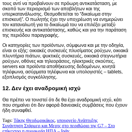
τους αντί να προβαίνουν σε πρόωρη αντικατάσταση, με
σκοπό των περιορισμό των αποβλήτων και της
υπερκατανάλωσης. Θεσμοθετείται το “δικαίωμα στην
επισκευή”. Ο πωλητής έχει την υποχρέωση να ενημερώνει
τον καταναλωτή για το δικαίωμά του να επιλέξει μεταξύ
επισκευής και αντικατάστασης, καθώς και για την παράταση
της περιόδου παραγραφής.
Οι κατηγορίες των προϊόντων, σύμφωνα και με την οδηγία,
είναι οι εξής: οικιακές συσκευές πλυσίματος ρούχων, οικιακά
πλυντήρια πιάτων, ψυκτικές συσκευές, οικιακά στεγνωτήρια
ρούχων, οθόνες και τηλεοράσεις, ηλεκτρικές σκούπες,
servers και προϊόντα αποθήκευσης δεδομένων, κινητά
τηλέφωνα, ασύρματα τηλέφωνα και υπολογιστές – tablets,
εξοπλισμός συγκόλλησης.
12. Δεν έχει αναδρομική ισχύ
Θα πρέπει να τονιστεί ότι δε θα έχει αναδρομική ισχύ, κάτι
που σημαίνει ότι δεν αφορά δανειακές συμβάσεις που έχουν
ήδη συναφθεί.
Tags:
Τάκης Θεοδωρικάκος
,
υπουργείο Ανάπτυξης
Πλοήγηση
Συνάντηση Στάρμερ και Μερτς στο περιθώριο της G7 – Στο
επίκεντρο η συμφωνία ΗΠΑ – Ιράν