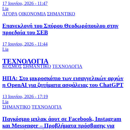
17 Ιουνίου, 2026 - 11:47
Lia
ΑΓΟΡΑ
ΟΙΚΟΝΟΜΙΑ
ΣΗΜΑΝΤΙΚΟ
Επανεκλογή του Σπύρου Θεοδωρόπουλου στην
προεδρία του ΣΕΒ
17 Ιουνίου, 2026 - 11:44
Lia
ΤΕΧΝΟΛΟΓΙΑ
ΚΟΣΜΟΣ
ΣΗΜΑΝΤΙΚΟ
ΤΕΧΝΟΛΟΓΙΑ
ΗΠΑ: Στο μικροσκόπιο των εισαγγελικών αρχών
η OpenAI για ζητήματα ασφάλειας του ChatGPT
13 Ιουνίου, 2026 - 17:19
Lia
ΣΗΜΑΝΤΙΚΟ
ΤΕΧΝΟΛΟΓΙΑ
Παγκόσμιο μπλακ άουτ σε Facebook, Instagram
και Messenger – Προβλήματα πρόσβασης για