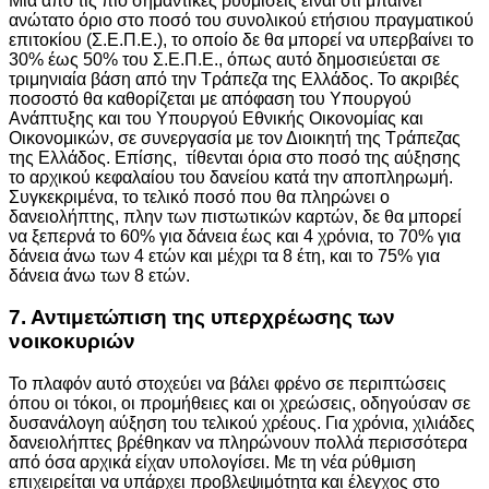
Μία από τις πιο σημαντικές ρυθμίσεις είναι ότι μπαίνει
ανώτατο όριο στο ποσό του συνολικού ετήσιου πραγματικού
επιτοκίου (Σ.Ε.Π.Ε.), το οποίο δε θα μπορεί να υπερβαίνει το
30% έως 50% του Σ.Ε.Π.Ε., όπως αυτό δημοσιεύεται σε
τριμηνιαία βάση από την Τράπεζα της Ελλάδος. Το ακριβές
ποσοστό θα καθορίζεται με απόφαση του Υπουργού
Ανάπτυξης και του Υπουργού Εθνικής Οικονομίας και
Οικονομικών, σε συνεργασία με τον Διοικητή της Τράπεζας
της Ελλάδος. Επίσης, τίθενται όρια στο ποσό της αύξησης
το αρχικού κεφαλαίου του δανείου κατά την αποπληρωμή.
Συγκεκριμένα, το τελικό ποσό που θα πληρώνει ο
δανειολήπτης, πλην των πιστωτικών καρτών, δε θα μπορεί
να ξεπερνά το 60% για δάνεια έως και 4 χρόνια, το 70% για
δάνεια άνω των 4 ετών και μέχρι τα 8 έτη, και το 75% για
δάνεια άνω των 8 ετών.
7. Αντιμετώπιση της υπερχρέωσης των
νοικοκυριών
Το πλαφόν αυτό στοχεύει να βάλει φρένο σε περιπτώσεις
όπου οι τόκοι, οι προμήθειες και οι χρεώσεις, οδηγούσαν σε
δυσανάλογη αύξηση του τελικού χρέους. Για χρόνια, χιλιάδες
δανειολήπτες βρέθηκαν να πληρώνουν πολλά περισσότερα
από όσα αρχικά είχαν υπολογίσει. Με τη νέα ρύθμιση
επιχειρείται να υπάρχει προβλεψιμότητα και έλεγχος στο