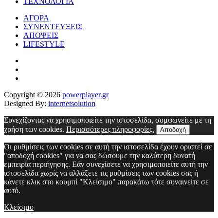
ΤΕΧΝΟΛΟΓΙΑ
ΑΓΟΡΑ
ΣΥΝΕΝΤΕΥΞΕΙΣ
ΑΠΟΨΕΙΣ
LIFESTYLE
Copyright © 2026
powerplayer.gr
Designed By:
internetsolution
Συνεχίζοντας να χρησιμοποιείτε την ιστοσελίδα, συμφωνείτε με τη
χρήση των cookies.
Περισσότερες πληροφορίες.
Αποδοχή
Οι ρυθμίσεις των cookies σε αυτή την ιστοσελίδα έχουν οριστεί σε
"αποδοχή cookies" για να σας δώσουμε την καλύτερη δυνατή
εμπειρία περιήγησης. Εάν συνεχίσετε να χρησιμοποιείτε αυτή την
ιστοσελίδα χωρίς να αλλάξετε τις ρυθμίσεις των cookies σας ή
κάνετε κλικ στο κουμπί "Κλείσιμο" παρακάτω τότε συναινείτε σε
αυτό.
Κλείσιμο