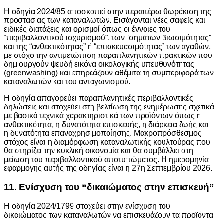
Η οδηγία 2024/85 αποσκοπεί στην περαιτέρω θωράκιση της
προστασίας των καταναλωτών. Εισάγονται νέες σαφείς και
ειδικές διατάξεις και ορισμοί όπως οι έννοιες του
“περιβαλλοντικού ισχυρισμού”, των “σημάτων βιωσιμότητας”
και της “ανθεκτικότητας” ή “επισκευασιμότητας” των αγαθών,
με στόχο την αντιμετώπιση παραπλανητικών πρακτικών που
δημιουργούν ψευδή εικόνα οικολογικής υπευθυνότητας
(greenwashing) και επηρεάζουν αθέμιτα τη συμπεριφορά των
καταναλωτών και του ανταγωνισμού.
Η οδηγία απαγορεύει παραπλανητικές περιβαλλοντικές
δηλώσεις και στοχεύει στη βελτίωση της ενημέρωσης σχετικά
με βασικά τεχνικά χαρακτηριστικά των προϊόντων όπως η
ανθεκτικότητα, η δυνατότητα επισκευής, η διάρκεια ζωής και
η δυνατότητα επαναχρησιμοποίησης. Μακροπρόσθεσμος
στόχος είναι η διαμόρφωση καταναλωτικής κουλτούρας που
θα στηρίζει την κυκλική οικονομία και θα συμβάλλει στη
μείωση του περιβαλλοντικού αποτυπώματος. Η ημερομηνία
εφαρμογής αυτής της οδηγίας είναι η 27η Σεπτεμβρίου 2026.
11. Ενίσχυση του “δικαιώματος στην επισκευή”
Η οδηγία 2024/1799 στοχεύει στην ενίσχυση του
δικαιώματος των καταναλωτών να επισκευάζουν τα προϊόντα