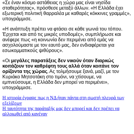
«Σε έναν κόσμο αστάθειας η χώρα μας είναι νησίδα
σταθερότητας», πρόσθεσε μεταξύ άλλων. «Η Ελλάδα έχει
εξωτερική πολιτική θαρραλέα με καθαρές κόκκινες γραμμές»,
υπογράμμισε.
«Η ανάπτυξη πρέπει να φτάσει σε κάθε γωνιά του τόπου.
Έρχεται και από τις μικρές υποδομές», συμπλήρωσε και
ανέφερε πως «η κοινωνία δεν περιμένει από εμάς να
ασχολούμαστε με τον εαυτό μας, δεν ενδιαφέρεται για
εσωκομματικούς ψιθύρους».
«Οι
μεγάλες παρατάξεις δεν νικούν όταν διαρκώς
κοιτάζουν τον καθρέφτη τους αλλά όταν κοιτάνε τον
ορίζοντα της χώρας
. Ας τολμήσουμε ξανά, μαζί, με τον
Κυριάκο Μητσοτάκη στο τιμόνι, να χτίσουμε, να
εμπνεύσουμε, η Ελλάδα δεν μπορεί να περιμένει»,
υπογράμμισε.
Πλοήγηση
Η ιστορία έγραψε πως η ΝΔ ήταν πάντα στη σωστή πλευρά των
εξελίξεων
άρθρων
Η ταυτότητα της παράταξής μας δεν μπορεί και δεν πρέπει να
αλλοιωθεί από κανέναν