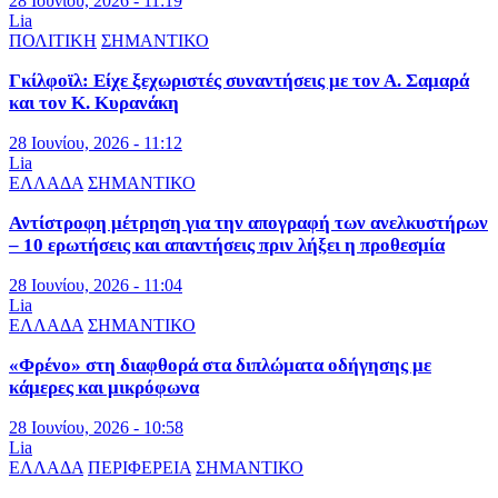
28 Ιουνίου, 2026 - 11:19
Lia
ΠΟΛΙΤΙΚΗ
ΣΗΜΑΝΤΙΚΟ
Γκίλφοϊλ: Είχε ξεχωριστές συναντήσεις με τον Α. Σαμαρά
και τον Κ. Κυρανάκη
28 Ιουνίου, 2026 - 11:12
Lia
ΕΛΛΑΔΑ
ΣΗΜΑΝΤΙΚΟ
Αντίστροφη μέτρηση για την απογραφή των ανελκυστήρων
– 10 ερωτήσεις και απαντήσεις πριν λήξει η προθεσμία
28 Ιουνίου, 2026 - 11:04
Lia
ΕΛΛΑΔΑ
ΣΗΜΑΝΤΙΚΟ
«Φρένο» στη διαφθορά στα διπλώματα οδήγησης με
κάμερες και μικρόφωνα
28 Ιουνίου, 2026 - 10:58
Lia
ΕΛΛΑΔΑ
ΠΕΡΙΦΕΡΕΙΑ
ΣΗΜΑΝΤΙΚΟ