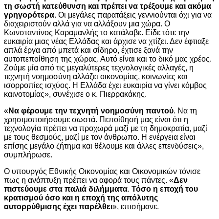
τη σωστή κατεύθυνση και πρέπει να τρέξουμε και ακόμα
γρηγορότερα
. Οι μεγάλες παρατάξεις γεννιούνται όχι για να
διαχειριστούν αλλά για να αλλάξουν μια χώρα. Ο
Κωνσταντίνος Καραμανλής το κατάλαβε. Είδε τότε την
ευκαιρία μιας νέας Ελλάδας και άρχισε να χτίζει. Δεν έφτιαξε
απλά έργα από μπετά και σίδηρο, έχτισε ξανά την
αυτοπεποίθηση της χώρας. Αυτό είναι και το δικό μας χρέος.
Ζούμε μία από τις μεγαλύτερες τεχνολογικές αλλαγές, η
τεχνητή νοημοσύνη αλλάζει οικονομίας, κοινωνίες και
ισορροπίες ισχύος. Η Ελλάδα έχει ευκαιρία να γίνει κόμβος
καινοτομίας», συνέχισε ο κ. Πιερρακάκης.
«
Να φέρουμε την τεχνητή νοημοσύνη παντού
. Να τη
χρησιμοποιήσουμε σωστά. Πεποίθησή μας είναι ότι η
τεχνολογία πρέπει να προχωρά μαζί με τη δημοκρατία, μαζί
με τους θεσμούς, μαζί με τον άνθρωπο. Η ενέργεια είναι
επίσης μεγάλο ζήτημα και θέλουμε και άλλες επενδύσεις»,
συμπλήρωσε.
Ο υπουργός Eθνικής Oικονομίας και Oικονομικών τόνισε
πως η ανάπτυξη πρέπει να αφορά τους πάντες. «
Δεν
πιστεύουμε στα παλιά διλήμματα
.
Τόσο η εποχή του
κρατισμού όσο και η εποχή της απόλυτης
αυτορρύθμισης έχει παρέλθει
», επισήμανε.