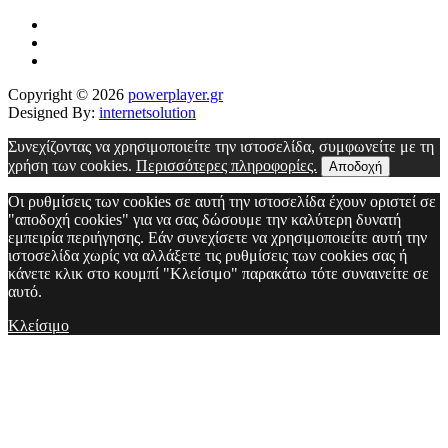
Copyright © 2026
powerplayer.gr
Designed By:
internetsolution
Συνεχίζοντας να χρησιμοποιείτε την ιστοσελίδα, συμφωνείτε με τη
χρήση των cookies.
Περισσότερες πληροφορίες.
Αποδοχή
Οι ρυθμίσεις των cookies σε αυτή την ιστοσελίδα έχουν οριστεί σε
"αποδοχή cookies" για να σας δώσουμε την καλύτερη δυνατή
εμπειρία περιήγησης. Εάν συνεχίσετε να χρησιμοποιείτε αυτή την
ιστοσελίδα χωρίς να αλλάξετε τις ρυθμίσεις των cookies σας ή
κάνετε κλικ στο κουμπί "Κλείσιμο" παρακάτω τότε συναινείτε σε
αυτό.
Κλείσιμο