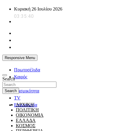
Skip
Κυριακή 26 Ιουλίου 2026
to
03:35:41
content
powerplayer.gr
Responsive Menu
Πρωτοσέλιδα
Καιρός
Search
Ζώδια
Σεισμικότητα
Search
TV
ΑΡΧΙΚΗ
Επικοινωνία
ΠΟΛΙΤΙΚΗ
ΟΙΚΟΝΟΜΙΑ
ΕΛΛΑΔΑ
ΚΟΣΜΟΣ
ΠΕΡΙΦΕΡΕΙΑ