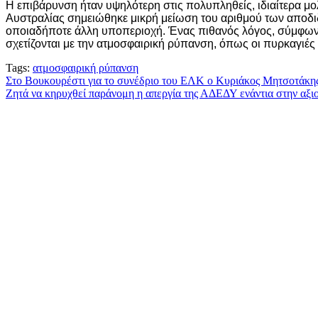
Η επιβάρυνση ήταν υψηλότερη στις πολυπληθείς, ιδιαίτερα μ
Αυστραλίας σημειώθηκε μικρή μείωση του αριθμού των αποδι
οποιαδήποτε άλλη υποπεριοχή. Ένας πιθανός λόγος, σύμφωνα 
σχετίζονται με την ατμοσφαιρική ρύπανση, όπως οι πυρκαγιές
Tags:
ατμοσφαιρική ρύπανση
Πλοήγηση
Στο Βουκουρέστι για το συνέδριο του ΕΛΚ ο Κυριάκος Μητσοτάκη
Ζητά να κηρυχθεί παράνομη η απεργία της ΑΔΕΔΥ ενάντια στην αξ
άρθρων