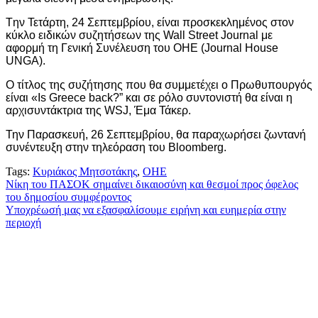
Tην Τετάρτη, 24 Σεπτεμβρίου, είναι προσκεκλημένος στον
κύκλο ειδικών συζητήσεων της Wall Street Journal με
αφορμή τη Γενική Συνέλευση του ΟΗΕ (Journal House
UNGA).
Ο τίτλος της συζήτησης που θα συμμετέχει ο Πρωθυπουργός
είναι «Is Greece back?” και σε ρόλο συντονιστή θα είναι η
αρχισυντάκτρια της WSJ, Έμα Τάκερ.
Την Παρασκευή, 26 Σεπτεμβρίου, θα παραχωρήσει ζωντανή
συνέντευξη στην τηλεόραση του Bloomberg.
Tags:
Κυριάκος Μητσοτάκης
,
ΟΗΕ
Πλοήγηση
Νίκη του ΠΑΣΟΚ σημαίνει δικαιοσύνη και θεσμοί προς όφελος
του δημοσίου συμφέροντος
άρθρων
Υποχρέωσή μας να εξασφαλίσουμε ειρήνη και ευημερία στην
περιοχή