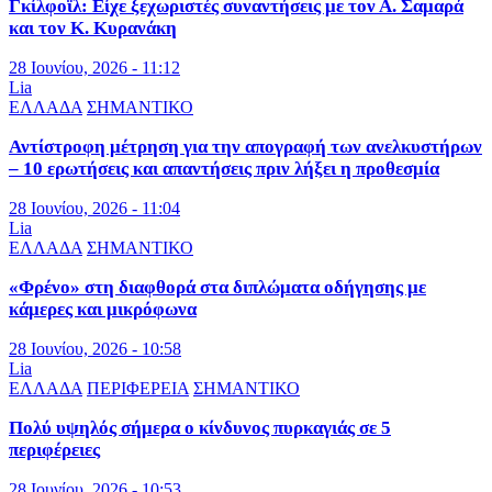
Γκίλφοϊλ: Είχε ξεχωριστές συναντήσεις με τον Α. Σαμαρά
και τον Κ. Κυρανάκη
28 Ιουνίου, 2026 - 11:12
Lia
ΕΛΛΑΔΑ
ΣΗΜΑΝΤΙΚΟ
Αντίστροφη μέτρηση για την απογραφή των ανελκυστήρων
– 10 ερωτήσεις και απαντήσεις πριν λήξει η προθεσμία
28 Ιουνίου, 2026 - 11:04
Lia
ΕΛΛΑΔΑ
ΣΗΜΑΝΤΙΚΟ
«Φρένο» στη διαφθορά στα διπλώματα οδήγησης με
κάμερες και μικρόφωνα
28 Ιουνίου, 2026 - 10:58
Lia
ΕΛΛΑΔΑ
ΠΕΡΙΦΕΡΕΙΑ
ΣΗΜΑΝΤΙΚΟ
Πολύ υψηλός σήμερα ο κίνδυνος πυρκαγιάς σε 5
περιφέρειες
28 Ιουνίου, 2026 - 10:53