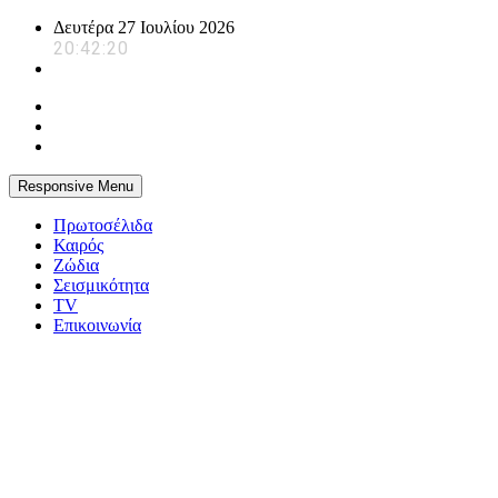
Skip
Δευτέρα 27 Ιουλίου 2026
to
20:42:21
content
Responsive Menu
Πρωτοσέλιδα
Καιρός
Ζώδια
Σεισμικότητα
TV
Επικοινωνία
powerplayer.gr