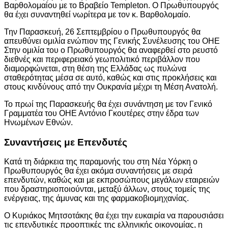
Βαρθολομαίου με το Βραβείο Templeton. Ο Πρωθυπουργός
θα έχει συναντηθεί νωρίτερα με τον κ. Βαρθολομαίο.
Την Παρασκευή, 26 Σεπτεμβρίου ο Πρωθυπουργός θα
απευθύνει ομιλία ενώπιον της Γενικής Συνέλευσης του ΟΗΕ
Στην ομιλία του ο Πρωθυπουργός θα αναφερθεί στο ρευστό
διεθνές και περιφερειακό γεωπολιτικό περιβάλλον που
διαμορφώνεται, στη θέση της Ελλάδας ως πυλώνα
σταθερότητας μέσα σε αυτό, καθώς και στις προκλήσεις και
στους κινδύνους από την Ουκρανία μέχρι τη Μέση Ανατολή.
Το πρωί της Παρασκευής θα έχει συνάντηση με τον Γενικό
Γραμματέα του ΟΗΕ Αντόνιο Γκουτέρες στην έδρα των
Ηνωμένων Εθνών.
Συναντήσεις με Επενδυτές
Κατά τη διάρκεια της παραμονής του στη Νέα Υόρκη ο
Πρωθυπουργός θα έχει ακόμα συναντήσεις με σειρά
επενδυτών, καθώς και με εκπροσώπους μεγάλων εταιρειών
που δραστηριοποιούνται, μεταξύ άλλων, στους τομείς της
ενέργειας, της άμυνας και της φαρμακοβιομηχανίας.
Ο Κυριάκος Μητσοτάκης θα έχει την ευκαιρία να παρουσιάσει
τις επενδυτικές προοπτικές της ελληνικής οικονομίας, η