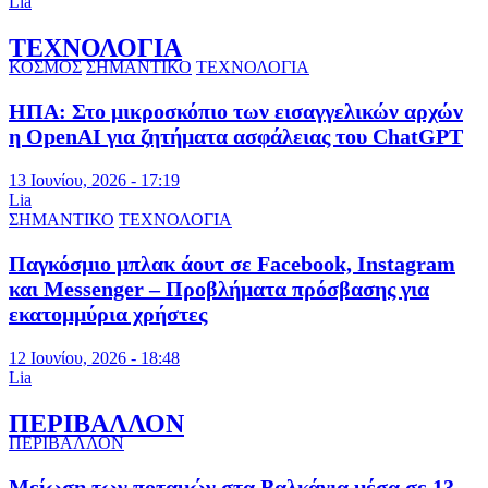
Lia
ΤΕΧΝΟΛΟΓΙΑ
ΚΟΣΜΟΣ
ΣΗΜΑΝΤΙΚΟ
ΤΕΧΝΟΛΟΓΙΑ
ΗΠΑ: Στο μικροσκόπιο των εισαγγελικών αρχών
η OpenAI για ζητήματα ασφάλειας του ChatGPT
13 Ιουνίου, 2026 - 17:19
Lia
ΣΗΜΑΝΤΙΚΟ
ΤΕΧΝΟΛΟΓΙΑ
Παγκόσμιο μπλακ άουτ σε Facebook, Instagram
και Messenger – Προβλήματα πρόσβασης για
εκατομμύρια χρήστες
12 Ιουνίου, 2026 - 18:48
Lia
ΠΕΡΙΒΑΛΛΟΝ
ΠΕΡΙΒΑΛΛΟΝ
Μείωση των ποταμών στα Βαλκάνια μέσα σε 13