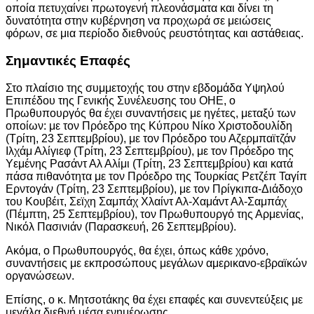
οποία πετυχαίνει πρωτογενή πλεονάσματα και δίνει τη
δυνατότητα στην κυβέρνηση να προχωρά σε μειώσεις
φόρων, σε μια περίοδο διεθνούς ρευστότητας και αστάθειας.
Σημαντικές Επαφές
Στο πλαίσιο της συμμετοχής του στην εβδομάδα Υψηλού
Επιπέδου της Γενικής Συνέλευσης του ΟΗΕ, ο
Πρωθυπουργός θα έχει συναντήσεις με ηγέτες, μεταξύ των
οποίων: με τον Πρόεδρο της Κύπρου Νίκο Χριστοδουλίδη
(Τρίτη, 23 Σεπτεμβρίου), με τον Πρόεδρο του Αζερμπαϊτζάν
Iλχάμ Αλίγιεφ (Τρίτη, 23 Σεπτεμβρίου), με τον Πρόεδρο της
Υεμένης Ρασάντ Αλ Αλίμι (Τρίτη, 23 Σεπτεμβρίου) και κατά
πάσα πιθανότητα με τον Πρόεδρο της Τουρκίας Ρετζέπ Ταγίπ
Ερντογάν (Τρίτη, 23 Σεπτεμβρίου), με τον Πρίγκιπα-Διάδοχο
του Κουβέιτ, Σεϊχη Σαμπάχ Χλαίντ Αλ-Χαμάντ Αλ-Σαμπάχ
(Πέμπτη, 25 Σεπτεμβρίου), τον Πρωθυπουργό της Αρμενίας,
Νικόλ Πασινιάν (Παρασκευή, 26 Σεπτεμβρίου).
Ακόμα, ο Πρωθυπουργός, θα έχει, όπως κάθε χρόνο,
συναντήσεις με εκπροσώπους μεγάλων αμερικανο-εβραϊκών
οργανώσεων.
Επίσης, ο κ. Μητσοτάκης θα έχει επαφές και συνεντεύξεις με
μεγάλα διεθνή μέσα ενημέρωσης.