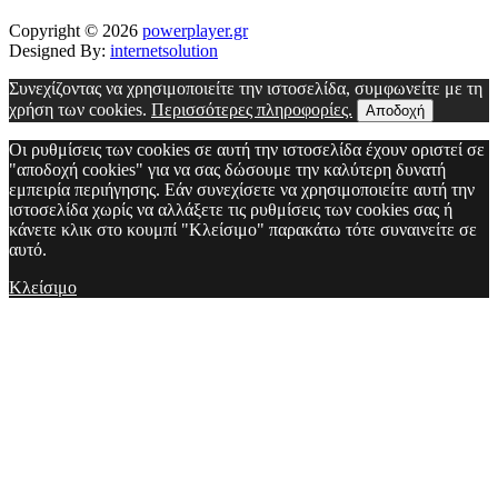
Copyright © 2026
powerplayer.gr
Designed By:
internetsolution
Συνεχίζοντας να χρησιμοποιείτε την ιστοσελίδα, συμφωνείτε με τη
χρήση των cookies.
Περισσότερες πληροφορίες.
Αποδοχή
Οι ρυθμίσεις των cookies σε αυτή την ιστοσελίδα έχουν οριστεί σε
"αποδοχή cookies" για να σας δώσουμε την καλύτερη δυνατή
εμπειρία περιήγησης. Εάν συνεχίσετε να χρησιμοποιείτε αυτή την
ιστοσελίδα χωρίς να αλλάξετε τις ρυθμίσεις των cookies σας ή
κάνετε κλικ στο κουμπί "Κλείσιμο" παρακάτω τότε συναινείτε σε
αυτό.
Κλείσιμο