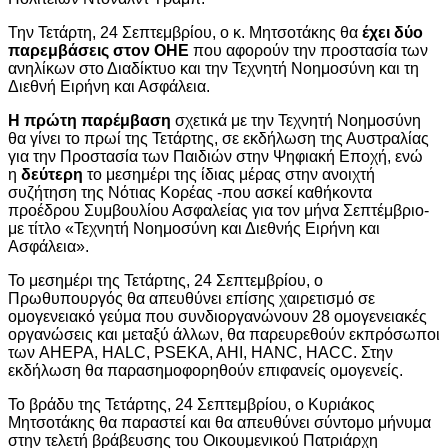
Την Τετάρτη, 24 Σεπτεμβρίου, ο κ. Μητσοτάκης θα
έχει δύο
παρεμβάσεις στον ΟΗΕ
που αφορούν την προστασία των
ανηλίκων στο Διαδίκτυο και την Τεχνητή Νοημοσύνη και τη
Διεθνή Ειρήνη και Ασφάλεια.
Η πρώτη παρέμβαση
σχετικά με την Τεχνητή Νοημοσύνη
θα γίνει το πρωί της Τετάρτης, σε εκδήλωση της Αυστραλίας
για την Προστασία των Παιδιών στην Ψηφιακή Εποχή, ενώ
η
δεύτερη
το μεσημέρι της ίδιας μέρας στην ανοιχτή
συζήτηση της Νότιας Κορέας -που ασκεί καθήκοντα
προέδρου Συμβουλίου Ασφαλείας για τον μήνα Σεπτέμβριο-
με τίτλο «Τεχνητή Νοημοσύνη και Διεθνής Ειρήνη και
Ασφάλεια».
Το μεσημέρι της Τετάρτης, 24 Σεπτεμβρίου, ο
Πρωθυπουργός θα απευθύνει επίσης χαιρετισμό σε
ομογενειακό γεύμα που συνδιοργανώνουν 28 ομογενειακές
οργανώσεις και μεταξύ άλλων, θα παρευρεθούν εκπρόσωποι
των AHEPA, HALC, PSEKA, AHI, HANC, HACC. Στην
εκδήλωση θα παρασημοφορηθούν επιφανείς ομογενείς.
Το βράδυ της Τετάρτης, 24 Σεπτεμβρίου, ο Κυριάκος
Μητσοτάκης θα παραστεί και θα απευθύνει σύντομο μήνυμα
στην τελετή βράβευσης του Οικουμενικού Πατριάρχη