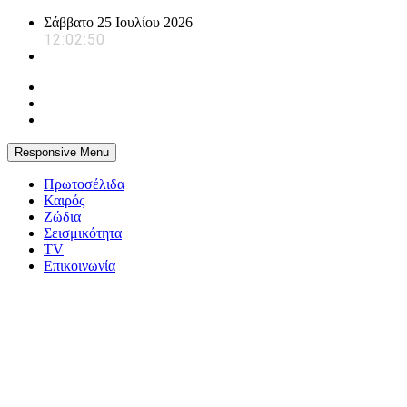
Skip
Σάββατο 25 Ιουλίου 2026
to
12:02:51
content
Responsive Menu
Πρωτοσέλιδα
Καιρός
Ζώδια
Σεισμικότητα
TV
Επικοινωνία
powerplayer.gr