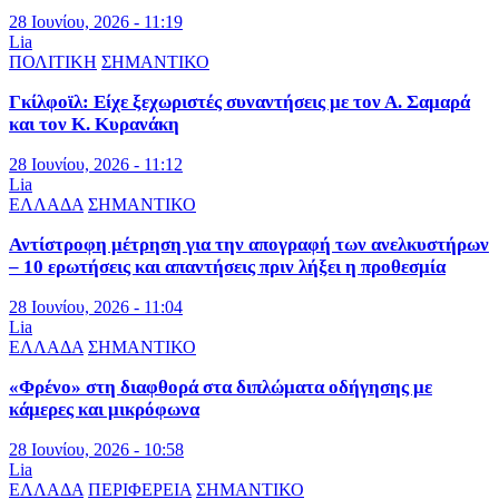
28 Ιουνίου, 2026 - 11:19
Lia
ΠΟΛΙΤΙΚΗ
ΣΗΜΑΝΤΙΚΟ
Γκίλφοϊλ: Είχε ξεχωριστές συναντήσεις με τον Α. Σαμαρά
και τον Κ. Κυρανάκη
28 Ιουνίου, 2026 - 11:12
Lia
ΕΛΛΑΔΑ
ΣΗΜΑΝΤΙΚΟ
Αντίστροφη μέτρηση για την απογραφή των ανελκυστήρων
– 10 ερωτήσεις και απαντήσεις πριν λήξει η προθεσμία
28 Ιουνίου, 2026 - 11:04
Lia
ΕΛΛΑΔΑ
ΣΗΜΑΝΤΙΚΟ
«Φρένο» στη διαφθορά στα διπλώματα οδήγησης με
κάμερες και μικρόφωνα
28 Ιουνίου, 2026 - 10:58
Lia
ΕΛΛΑΔΑ
ΠΕΡΙΦΕΡΕΙΑ
ΣΗΜΑΝΤΙΚΟ