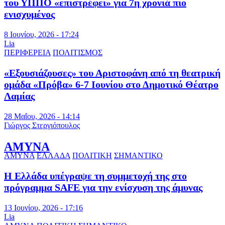
του ΥΠΠΟ «επιστρέφει» για 7η χρονιά πιο
ενισχυμένος
8 Ιουνίου, 2026 - 17:24
Lia
ΠΕΡΙΦΕΡΕΙΑ
ΠΟΛΙΤΙΣΜΟΣ
«Εξουσιάζουσες» του Αριστοφάνη από τη θεατρική
ομάδα «Πρόβα» 6-7 Ιουνίου στο Δημοτικό Θέατρο
Λαμίας
28 Μαΐου, 2026 - 14:14
Γιώργος Στεργιόπουλος
ΑΜΥΝΑ
ΑΜΥΝΑ
ΕΛΛΑΔΑ
ΠΟΛΙΤΙΚΗ
ΣΗΜΑΝΤΙΚΟ
Η Ελλάδα υπέγραψε τη συμμετοχή της στο
πρόγραμμα SAFE για την ενίσχυση της άμυνας
13 Ιουνίου, 2026 - 17:16
Lia