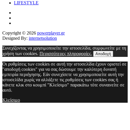
LIFESTYLE
Copyright © 2026
powerplayer.gr
Designed By:
internetsolution
Συνεχίζοντας να χρησιμοποιείτε την ιστοσελίδα, συμφωνείτε με τη
χρήση των cookies.
Περισσότερες πληροφορίες.
Αποδοχή
Οι ρυθμίσεις των cookies σε αυτή την ιστοσελίδα έχουν οριστεί σε
"αποδοχή cookies" για να σας δώσουμε την καλύτερη δυνατή
εμπειρία περιήγησης. Εάν συνεχίσετε να χρησιμοποιείτε αυτή την
ιστοσελίδα χωρίς να αλλάξετε τις ρυθμίσεις των cookies σας ή
κάνετε κλικ στο κουμπί "Κλείσιμο" παρακάτω τότε συναινείτε σε
αυτό.
Κλείσιμο