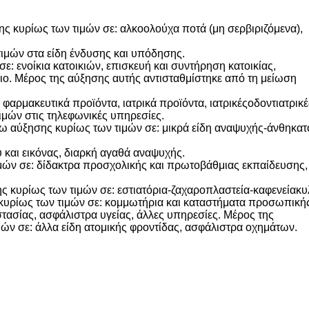
ς κυρίως των τιμών σε: αλκοολούχα ποτά (μη σερβιριζόμενα),
ιμών στα είδη ένδυσης και υπόδησης.
: ενοίκια κατοικιών, επισκευή και συντήρηση κατοικίας,
έριο. Μέρος της αύξησης αυτής αντισταθμίστηκε από τη μείωση
φαρμακευτικά προϊόντα, ιατρικά προϊόντα, ιατρικέςοδοντιατρικ
ιμών στις τηλεφωνικές υπηρεσίες.
ω αύξησης κυρίως των τιμών σε: μικρά είδη αναψυχής-άνθηκατοι
 και εικόνας, διαρκή αγαθά αναψυχής.
μών σε: δίδακτρα προσχολικής και πρωτοβάθμιας εκπαίδευσης,
 κυρίως των τιμών σε: εστιατόρια-ζαχαροπλαστεία-καφενείακυλ
 κυρίως των τιμών σε: κομμωτήρια και καταστήματα προσωπική
τασίας, ασφάλιστρα υγείας, άλλες υπηρεσίες. Μέρος της
ών σε: άλλα είδη ατομικής φροντίδας, ασφάλιστρα οχημάτων.