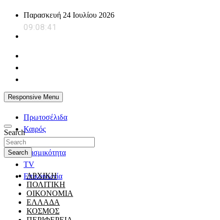
Skip
Παρασκευή 24 Ιουλίου 2026
to
09:08:42
content
powerplayer.gr
Responsive Menu
Πρωτοσέλιδα
Καιρός
Search
Ζώδια
Σεισμικότητα
Search
TV
ΑΡΧΙΚΗ
Επικοινωνία
ΠΟΛΙΤΙΚΗ
ΟΙΚΟΝΟΜΙΑ
ΕΛΛΑΔΑ
ΚΟΣΜΟΣ
ΠΕΡΙΦΕΡΕΙΑ