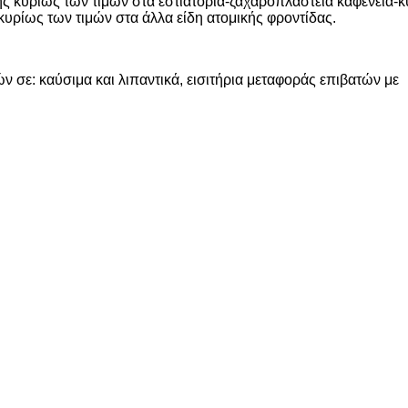
 κυρίως των τιμών στα εστιατόρια-ζαχαροπλαστεία καφενεία-κυ
υρίως των τιμών στα άλλα είδη ατομικής φροντίδας.
 σε: καύσιμα και λιπαντικά, εισιτήρια μεταφοράς επιβατών με