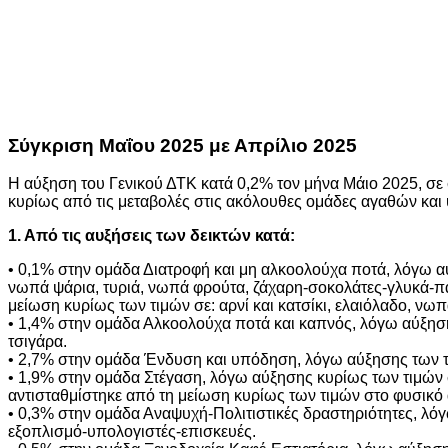
Σύγκριση Μαΐου 2025 με Απρίλιο 2025
Η αύξηση του Γενικού ΔΤΚ κατά 0,2% τον μήνα Μάιο 2025, σε 
κυρίως από τις μεταβολές στις ακόλουθες ομάδες αγαθών και
1. Από τις αυξήσεις των δεικτών κατά:
• 0,1% στην ομάδα Διατροφή και μη αλκοολούχα ποτά, λόγω α
νωπά ψάρια, τυριά, νωπά φρούτα, ζάχαρη-σοκολάτες-γλυκά-π
μείωση κυρίως των τιμών σε: αρνί και κατσίκι, ελαιόλαδο, νωπ
• 1,4% στην ομάδα Αλκοολούχα ποτά και καπνός, λόγω αύξηση
τσιγάρα.
• 2,7% στην ομάδα Ένδυση και υπόδηση, λόγω αύξησης των τ
• 1,9% στην ομάδα Στέγαση, λόγω αύξησης κυρίως των τιμών σ
αντισταθμίστηκε από τη μείωση κυρίως των τιμών στο φυσικό 
• 0,3% στην ομάδα Αναψυχή-Πολιτιστικές δραστηριότητες, λό
εξοπλισμό-υπολογιστές-επισκευές.