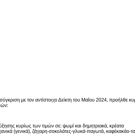
σύγκριση με τον αντίστοιχο Δείκτη του Μαΐου 2024, προήλθε κ
ιών:
ύξησης κυρίως των τιμών σε: ψωμί και δημητριακά, κρέατα
αχανικά (γενικά), ζάχαρη-σοκολάτες-γλυκά-παγωτά, καφέκακάο-τ