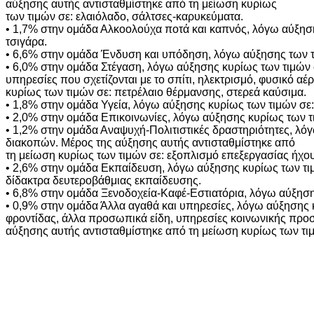
αύξησης αυτής αντισταθμίστηκε από τη μείωση κυρίως
των τιμών σε: ελαιόλαδο, σάλτσες-καρυκεύματα.
• 1,7% στην ομάδα Αλκοολούχα ποτά και καπνός, λόγω αύξηση
τσιγάρα.
• 6,6% στην ομάδα Ένδυση και υπόδηση, λόγω αύξησης των τ
• 6,0% στην ομάδα Στέγαση, λόγω αύξησης κυρίως των τιμών σε
υπηρεσίες που σχετίζονται με το σπίτι, ηλεκτρισμό, φυσικό α
κυρίως των τιμών σε: πετρέλαιο θέρμανσης, στερεά καύσιμα.
• 1,8% στην ομάδα Υγεία, λόγω αύξησης κυρίως των τιμών σε: 
• 2,0% στην ομάδα Επικοινωνίες, λόγω αύξησης κυρίως των τ
• 1,2% στην ομάδα Αναψυχή-Πολιτιστικές δραστηριότητες, λόγ
διακοπών. Μέρος της αύξησης αυτής αντισταθμίστηκε από
τη μείωση κυρίως των τιμών σε: εξοπλισμό επεξεργασίας ήχου
• 2,6% στην ομάδα Εκπαίδευση, λόγω αύξησης κυρίως των τι
δίδακτρα δευτεροβάθμιας εκπαίδευσης.
• 6,8% στην ομάδα Ξενοδοχεία-Καφέ-Εστιατόρια, λόγω αύξησης
• 0,9% στην ομάδα Άλλα αγαθά και υπηρεσίες, λόγω αύξησης
φροντίδας, άλλα προσωπικά είδη, υπηρεσίες κοινωνικής προσ
αύξησης αυτής αντισταθμίστηκε από τη μείωση κυρίως των τιμ