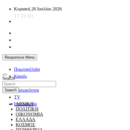
Skip
Κυριακή 26 Ιουλίου 2026
to
17:33:01
content
powerplayer.gr
Responsive Menu
Πρωτοσέλιδα
Καιρός
Search
Ζώδια
Σεισμικότητα
Search
TV
ΑΡΧΙΚΗ
Επικοινωνία
ΠΟΛΙΤΙΚΗ
ΟΙΚΟΝΟΜΙΑ
ΕΛΛΑΔΑ
ΚΟΣΜΟΣ
ΠΕΡΙΦΕΡΕΙΑ