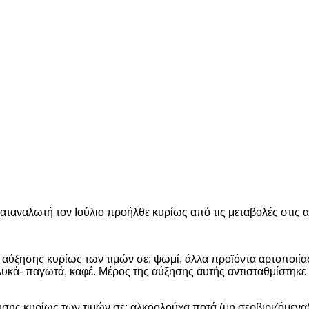
καταναλωτή τον Ιούλιο προήλθε κυρίως από τις μεταβολές στις
ύξησης κυρίως των τιμών σε: ψωμί, άλλα προϊόντα αρτοποιίας κ
γλυκά- παγωτά, καφέ. Μέρος της αύξησης αυτής αντισταθμίστηκε
ης κυρίως των τιμών σε: αλκοολούχα ποτά (μη σερβιριζόμενα)