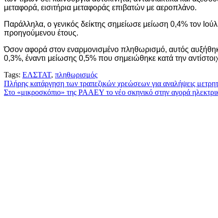
μεταφορά, εισιτήρια μεταφοράς επιβατών με αεροπλάνο.
Παράλληλα, ο γενικός δείκτης σημείωσε μείωση 0,4% τον Ιούλ
προηγούμενου έτους.
Όσον αφορά στον εναρμονισμένο πληθωρισμό, αυτός αυξήθηκε 
0,3%, έναντι μείωσης 0,5% που σημειώθηκε κατά την αντίστο
Tags:
ΕΛΣΤΑΤ
,
πληθωρισμός
Πλοήγηση
Πλήρης κατάργηση των τραπεζικών χρεώσεων για αναλήψεις μετρητ
Στο «μικροσκόπιο» της ΡΑΑΕΥ το νέο σκηνικό στην αγορά ηλεκτρική
άρθρων