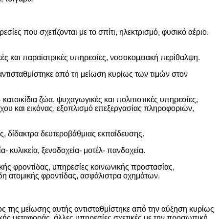
σίες που σχετίζονται με το σπίτι, ηλεκτρισμό, φυσικό αέριο.
κές και παραϊατρικές υπηρεσίες, νοσοκομειακή περίθαλψη.
αντισταθμίστηκε από τη μείωση κυρίως των τιμών στον
κατοικίδια ζώα, ψυχαγωγικές και πολιτιστικές υπηρεσίες,
χου και εικόνας, εξοπλισμό επεξεργασίας πληροφοριών,
, δίδακτρα δευτεροβάθμιας εκπαίδευσης.
- κυλικεία, ξενοδοχεία- μοτέλ- πανδοχεία.
κής φροντίδας, υπηρεσίες κοινωνικής προστασίας,
ίδη ατομικής φροντίδας, ασφάλιστρα οχημάτων.
ος της μείωσης αυτής αντισταθμίστηκε από την αύξηση κυρίως
κής μεταφοράς, άλλες υπηρεσίες σχετικές με την προσωπική