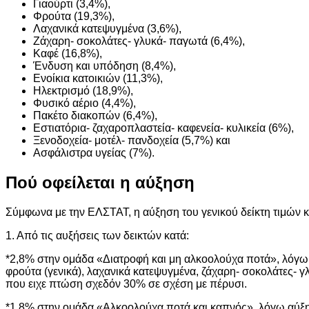
Γιαούρτι (3,4%),
Φρούτα (19,3%),
Λαχανικά κατεψυγμένα (3,6%),
Ζάχαρη- σοκολάτες- γλυκά- παγωτά (6,4%),
Καφέ (16,8%),
Ένδυση και υπόδηση (8,4%),
Ενοίκια κατοικιών (11,3%),
Ηλεκτρισμό (18,9%),
Φυσικό αέριο (4,4%),
Πακέτο διακοπών (6,4%),
Εστιατόρια- ζαχαροπλαστεία- καφενεία- κυλικεία (6%),
Ξενοδοχεία- μοτέλ- πανδοχεία (5,7%) και
Ασφάλιστρα υγείας (7%).
Πού οφείλεται η αύξηση
Σύμφωνα με την ΕΛΣΤΑΤ, η αύξηση του γενικού δείκτη τιμών 
1. Από τις αυξήσεις των δεικτών κατά:
*2,8% στην ομάδα «Διατροφή και μη αλκοολούχα ποτά», λόγω α
φρούτα (γενικά), λαχανικά κατεψυγμένα, ζάχαρη- σοκολάτες- 
που ειχε πτώση σχεδόν 30% σε σχέση με πέρυσι.
*1,8% στην ομάδα «Αλκοολούχα ποτά και καπνός», λόγω αύξησ