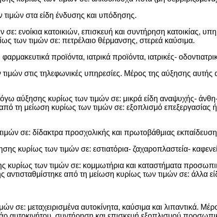
τιμών στα είδη ένδυσης και υπόδησης.
ε: ενοίκια κατοικιών, επισκευή και συντήρηση κατοικίας, υπηρε
ως των τιμών σε: πετρέλαιο θέρμανσης, στερεά καύσιμα.
αρμακευτικά προϊόντα, ιατρικά προϊόντα, ιατρικές- οδοντιατρι
τιμών στις τηλεφωνικές υπηρεσίες. Μέρος της αύξησης αυτής 
όγω αύξησης κυρίως των τιμών σε: μικρά είδη αναψυχής- άνθη- 
από τη μείωση κυρίως των τιμών σε: εξοπλισμό επεξεργασίας ή
ιμών σε: δίδακτρα προσχολικής και πρωτοβάθμιας εκπαίδευσης
ης κυρίως των τιμών σε: εστιατόρια- ζαχαροπλαστεία- καφενεία
ης κυρίως των τιμών σε: κομμωτήρια και καταστήματα προσωπι
ς αντισταθμίστηκε από τη μείωση κυρίως των τιμών σε: άλλα ε
ν σε: μεταχειρισμένα αυτοκίνητα, καύσιμα και λιπαντικά. Μέρ
σουάρ αυτοκινήτου, συντήρηση και επισκευή εξοπλισμού προσωπι