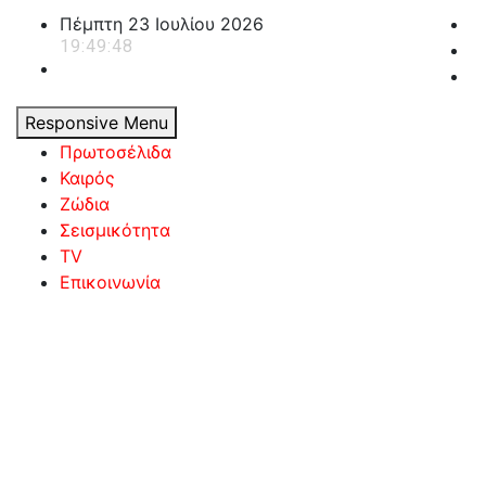
Skip
Πέμπτη 23 Ιουλίου 2026
to
19:49:48
content
Responsive Menu
Πρωτοσέλιδα
Καιρός
Ζώδια
Σεισμικότητα
TV
Επικοινωνία
powerplayer.gr