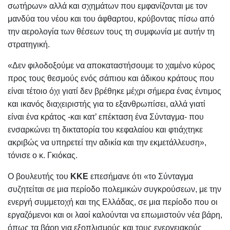
σωτήρων» αλλά και σχημάτων που εμφανίζονται με τον
μανδύα του νέου και του άφθαρτου, κρύβοντας πίσω από
την αερολογία των θέσεων τους τη συμφωνία με αυτήν τη
στρατηγική.
«Δεν φιλοδοξούμε να αποκαταστήσουμε το χαμένο κύρος
προς τους θεσμούς ενός σάπιου και άδικου κράτους που
είναι τέτοιο όχι γιατί δεν βρέθηκε μέχρι σήμερα ένας έντιμος
και ικανός διαχειριστής για το εξανθρωπίσει, αλλά γιατί
είναι ένα κράτος -και κατ’ επέκταση ένα Σύνταγμα- που
ενσαρκώνει τη δικτατορία του κεφαλαίου και φτιάχτηκε
ακριβώς να υπηρετεί την αδικία και την εκμετάλλευση»,
τόνισε ο κ. Γκιόκας.
Ο βουλευτής του
ΚΚΕ
επεσήμανε ότι «το Σύνταγμα
συζητείται σε μια περίοδο πολεμικών συγκρούσεων, με την
ενεργή συμμετοχή και της Ελλάδας, σε μια περίοδο που οι
εργαζόμενοι και οι λαοί καλούνται να επωμιστούν νέα βάρη,
όπως τα βάρη για εξοπλισμούς και τους ενεργειακούς