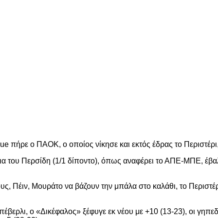
e πήρε ο ΠΑΟΚ, ο οποίος νίκησε και εκτός έδρας το Περιστέρι, 
εια του Περσίδη (1/1 δίποντο), όπως αναφέρει το ΑΠΕ-ΜΠΕ, έβα
υς, Πέιν, Μουράτο να βάζουν την μπάλα στο καλάθι, το Περιστέρ
πέβερλι, ο «Δικέφαλος» ξέφυγε εκ νέου με +10 (13-23), οι γη