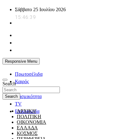
Skip
Σάββατο 25 Ιουλίου 2026
to
15:46:40
content
powerplayer.gr
Responsive Menu
Πρωτοσέλιδα
Καιρός
Search
Ζώδια
Σεισμικότητα
Search
TV
ΑΡΧΙΚΗ
Επικοινωνία
ΠΟΛΙΤΙΚΗ
ΟΙΚΟΝΟΜΙΑ
ΕΛΛΑΔΑ
ΚΟΣΜΟΣ
ΠΕΡΙΦΕΡΕΙΑ