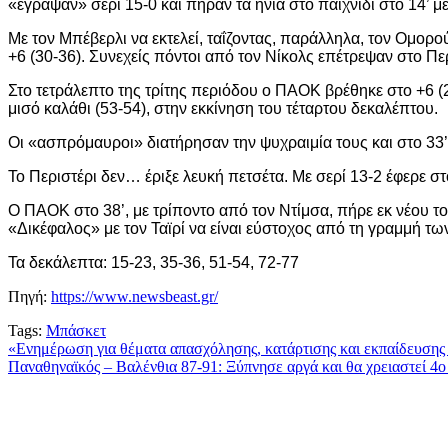
«έγραψαν» σερί 15-0 και πήραν τα ηνία στο παιχνίδι στο 14’ με
Με τον Μπέβερλι να εκτελεί, ταΐζοντας, παράλληλα, τον Ομορού
+6 (30-36). Συνεχείς πόντοι από τον Νίκολς επέτρεψαν στο Πε
Στο τετράλεπτο της τρίτης περιόδου ο ΠΑΟΚ βρέθηκε στο +6 (24’
μισό καλάθι (53-54), στην εκκίνηση του τέταρτου δεκαλέπτου.
Οι «ασπρόμαυροι» διατήρησαν την ψυχραιμία τους και στο 33’ 
Το Περιστέρι δεν… έριξε λευκή πετσέτα. Με σερί 13-2 έφερε στ
Ο ΠΑΟΚ στο 38’, με τρίποντο από τον Ντίμσα, πήρε εκ νέου 
«Δικέφαλος» με τον Ταϊρί να είναι εύστοχος από τη γραμμή των 
Τα δεκάλεπτα: 15-23, 35-36, 51-54, 72-77
Πηγή:
https://www.newsbeast.gr/
Tags:
Μπάσκετ
Πλοήγηση
«Ενημέρωση για θέματα απασχόλησης, κατάρτισης και εκπαίδευσης
Παναθηναϊκός – Βαλένθια 87-91: Ξύπνησε αργά και θα χρειαστεί 4ο 
άρθρων