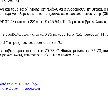
 +5 (28-23).
γι και τους Ταϊρί, Μουρ, επιπλέον, να συνδράμουν επιθετικά, ο
ριστέρι να πλησιάσει, στο ημίχρονο, σε απόσταση αναπνοής (35
 37-43) και στο 28’ στο +9 (45-54). Το Περιστέρι βρήκε λύσεις 
«πυροβολώντας» από τα 6.75 με τους Ταϊρί (1/1 τρίποντο), Ντί
ο 37’ τη μάχη σε ισορροπία με 70-70.
το προβάδισμα στο σκορ με 70-73. Ο Νίκολς μείωσε σε 72-73, 
βολών (4/4), έφτασε στη νίκη με το τελικό 72-77.
 από τη Δ.ΥΠ.Α Λαμίας»
παιχνίδι για την πρόκριση