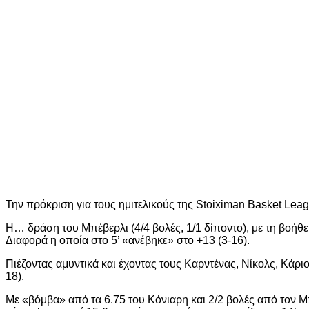
Την πρόκριση για τους ημιτελικούς της Stoiximan Basket Leagu
Η… δράση του Μπέβερλι (4/4 βολές, 1/1 δίποντο), με τη βοήθ
Διαφορά η οποία στο 5’ «ανέβηκε» στο +13 (3-16).
Πιέζοντας αμυντικά και έχοντας τους Καρντένας, Νίκολς, Κάριο
18).
Με «βόμβα» από τα 6.75 του Κόνιαρη και 2/2 βολές από τον Μ