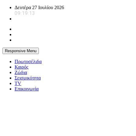
Skip
Δευτέρα 27 Ιουλίου 2026
to
09:19:14
content
Responsive Menu
Πρωτοσέλιδα
Καιρός
Ζώδια
Σεισμικότητα
TV
Επικοινωνία
powerplayer.gr