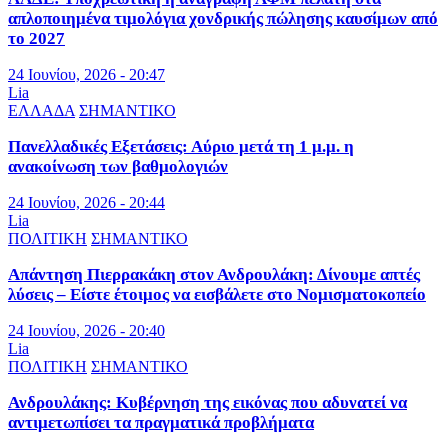
απλοποιημένα τιμολόγια χονδρικής πώλησης καυσίμων από
το 2027
24 Ιουνίου, 2026 - 20:47
Lia
ΕΛΛΑΔΑ
ΣΗΜΑΝΤΙΚΟ
Πανελλαδικές Εξετάσεις: Αύριο μετά τη 1 μ.μ. η
ανακοίνωση των βαθμολογιών
24 Ιουνίου, 2026 - 20:44
Lia
ΠΟΛΙΤΙΚΗ
ΣΗΜΑΝΤΙΚΟ
Απάντηση Πιερρακάκη στον Ανδρουλάκη: Δίνουμε απτές
λύσεις – Είστε έτοιμος να εισβάλετε στο Νομισματοκοπείο
24 Ιουνίου, 2026 - 20:40
Lia
ΠΟΛΙΤΙΚΗ
ΣΗΜΑΝΤΙΚΟ
Ανδρουλάκης: Κυβέρνηση της εικόνας που αδυνατεί να
αντιμετωπίσει τα πραγματικά προβλήματα