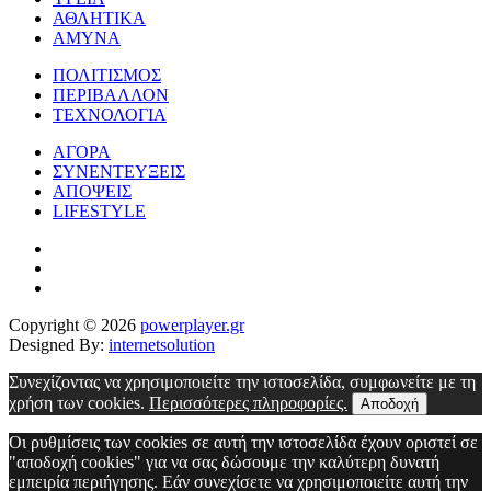
ΑΘΛΗΤΙΚΑ
ΑΜΥΝΑ
ΠΟΛΙΤΙΣΜΟΣ
ΠΕΡΙΒΑΛΛΟΝ
ΤΕΧΝΟΛΟΓΙΑ
ΑΓΟΡΑ
ΣΥΝΕΝΤΕΥΞΕΙΣ
ΑΠΟΨΕΙΣ
LIFESTYLE
Copyright © 2026
powerplayer.gr
Designed By:
internetsolution
Συνεχίζοντας να χρησιμοποιείτε την ιστοσελίδα, συμφωνείτε με τη
χρήση των cookies.
Περισσότερες πληροφορίες.
Αποδοχή
Οι ρυθμίσεις των cookies σε αυτή την ιστοσελίδα έχουν οριστεί σε
"αποδοχή cookies" για να σας δώσουμε την καλύτερη δυνατή
εμπειρία περιήγησης. Εάν συνεχίσετε να χρησιμοποιείτε αυτή την