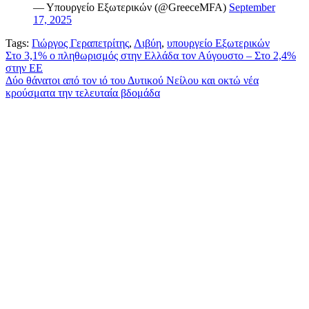
— Υπουργείο Εξωτερικών (@GreeceMFA)
September
17, 2025
Tags:
Γιώργος Γεραπετρίτης
,
Λιβύη
,
υπουργείο Εξωτερικών
Πλοήγηση
Στο 3,1% ο πληθωρισμός στην Ελλάδα τον Αύγουστο – Στο 2,4%
στην ΕΕ
άρθρων
Δύο θάνατοι από τον ιό του Δυτικού Νείλου και οκτώ νέα
κρούσματα την τελευταία βδομάδα