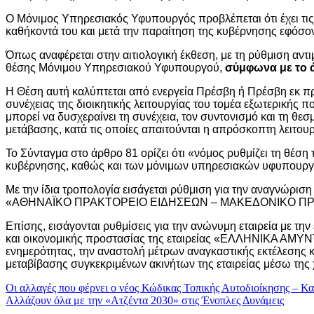
Ο Μόνιμος Υπηρεσιακός Υφυπουργός προβλέπεται ότι έχει τις
καθήκοντά του και μετά την παραίτηση της κυβέρνησης εφόσον
Όπως αναφέρεται στην αιτιολογική έκθεση, με τη ρύθμιση αντ
θέσης Μόνιμου Υπηρεσιακού Υφυπουργού,
σύμφωνα με το 
Η Θέση αυτή καλύπτεται από ενεργεία Πρέσβη ή Πρέσβη εκ π
συνέχειας της διοικητικής λειτουργίας του τομέα εξωτερικής
μπορεί να δυσχεραίνει τη συνέχεια, τον συντονισμό και τη θε
μετάβασης, κατά τις οποίες απαιτούνται η απρόσκοπτη λειτου
Το Σύνταγμα στο άρθρο 81 ορίζει ότι «νόμος ρυθμίζει τη θ
κυβέρνησης, καθώς και των μόνιμων υπηρεσιακών υφυπουρ
Με την ίδια τροπολογία εισάγεται ρύθμιση για την αναγ
«ΑΘΗΝΑΪΚΟ ΠΡΑΚΤΟΡΕΙΟ ΕΙΔΗΣΕΩΝ – ΜΑΚΕΔΟΝΙΚΟ ΠΡΑΚΤΟΡ
Επίσης, εισάγονται ρυθμίσεις για την ανώνυμη εταιρεία με
και οικονομικής προστασίας της εταιρείας «ΕΛΛΗΝΙΚΑ ΑΜΥΝΤ
ενημερότητας, την αναστολή μέτρων αναγκαστικής εκτέλεσης 
μεταβίβασης συγκεκριμένων ακινήτων της εταιρείας μέσω τη
Πλοήγηση
Οι αλλαγές που φέρνει ο νέος Κώδικας Τοπικής Αυτοδιοίκησης – Κ
Αλλάζουν όλα με την «Ατζέντα 2030» στις Ένοπλες Δυνάμεις
άρθρων