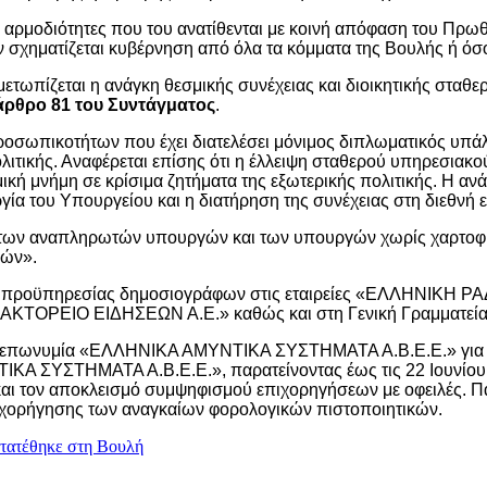
 αρμοδιότητες που του ανατίθενται με κοινή απόφαση του Πρω
 σχηματίζεται κυβέρνηση από όλα τα κόμματα της Βουλής ή όσο
ιμετωπίζεται η ανάγκη θεσμικής συνέχειας και διοικητικής στα
άρθρο 81 του Συντάγματος
.
ροσωπικοτήτων που έχει διατελέσει μόνιμος διπλωματικός υπά
 πολιτικής. Αναφέρεται επίσης ότι η έλλειψη σταθερού υπηρεσι
σμική μνήμη σε κρίσιμα ζητήματα της εξωτερικής πολιτικής. Η α
ργία του Υπουργείου και η διατήρηση της συνέχειας στη διεθν
έση των αναπληρωτών υπουργών και των υπουργών χωρίς χαρτοφ
γών».
νώριση προϋπηρεσίας δημοσιογράφων στις εταιρείες «ΕΛΛΗΝ
ΕΙΟ ΕΙΔΗΣΕΩΝ Α.Ε.» καθώς και στη Γενική Γραμματεία Ε
 την επωνυμία «ΕΛΛΗΝΙΚΑ ΑΜΥΝΤΙΚΑ ΣΥΣΤΗΜΑΤΑ Α.Β.Ε.Ε.» για τ
ΙΚΑ ΣΥΣΤΗΜΑΤΑ Α.Β.Ε.Ε.», παρατείνοντας έως τις 22 Ιουνίου
και τον αποκλεισμό συμψηφισμού επιχορηγήσεων με οφειλές. Π
ς χορήγησης των αναγκαίων φορολογικών πιστοποιητικών.
ατατέθηκε στη Βουλή