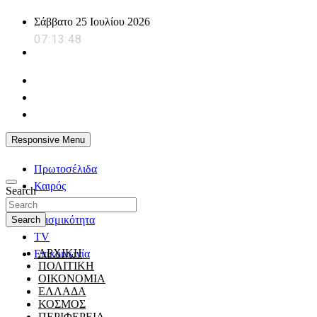
Skip
Σάββατο 25 Ιουλίου 2026
to
07:13:49
content
powerplayer.gr
Responsive Menu
Πρωτοσέλιδα
Καιρός
Search
Ζώδια
Σεισμικότητα
Search
TV
ΑΡΧΙΚΗ
Επικοινωνία
ΠΟΛΙΤΙΚΗ
ΟΙΚΟΝΟΜΙΑ
ΕΛΛΑΔΑ
ΚΟΣΜΟΣ
ΠΕΡΙΦΕΡΕΙΑ