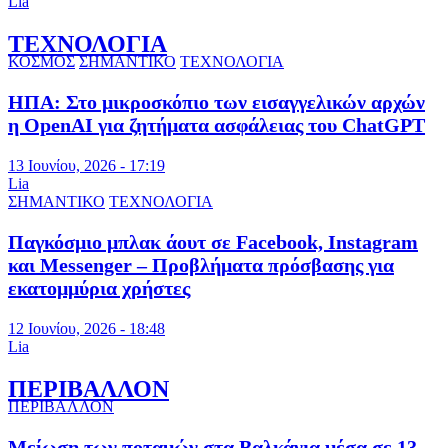
Lia
ΤΕΧΝΟΛΟΓΙΑ
ΚΟΣΜΟΣ
ΣΗΜΑΝΤΙΚΟ
ΤΕΧΝΟΛΟΓΙΑ
ΗΠΑ: Στο μικροσκόπιο των εισαγγελικών αρχών
η OpenAI για ζητήματα ασφάλειας του ChatGPT
13 Ιουνίου, 2026 - 17:19
Lia
ΣΗΜΑΝΤΙΚΟ
ΤΕΧΝΟΛΟΓΙΑ
Παγκόσμιο μπλακ άουτ σε Facebook, Instagram
και Messenger – Προβλήματα πρόσβασης για
εκατομμύρια χρήστες
12 Ιουνίου, 2026 - 18:48
Lia
ΠΕΡΙΒΑΛΛΟΝ
ΠΕΡΙΒΑΛΛΟΝ
Μείωση των ποταμών στα Βαλκάνια μέσα σε 13