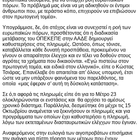
πόρων. Το πρόβλημά μας είναι να μη αδικηθούν οι έντιμοι
άνθρωποι που, με τεράστιο κόπο, επιχειρούν να επιβιώσουν
στον πρωτογενή τομέα».
Υπογράμμισε, δε, ότι στόχος είναι να συνεχιστεί η ροή των
ευρωπαϊκών πόρων, προσθέτοντας ότι η διαδικασία
μετάβασης του ΟΠΕΚΕΠΕ στην ΑΑΔΕ δημιουργεί
καθυστερήσεις στις πληρωμές. Ωστόσο, όπως τόνισε,
καταβάλλεται κάθε δυνατή προσπάθεια, προκειμένου να
γίνουν οι απαραίτητοι έλεγχοι και εν τέλει να δοθούν στους
αγρότες τα χρήματα που δικαιούνται. «Εγώ πιστεύω στον
πρωτογενή τομέα, και ειδικά στον ελληνικό», είπε ο Κώστας
Τσιάρας. Επανέλαβε ότι απαιτείται απ’ όλους υπομονή, έτσι
ώστε να μην υπάρξουν φαινόμενα του παρελθόντος, τα
οποία «μας έφεραν σ’ αυτή τη δύσκολη κατάσταση».
Σε ό,τι αφορά τις πληρωμές είπε ότι για το Μέτρο 23
ολοκληρώνονται οι ενστάσεις και θα αρχίσει το αμέσως
χρονικό διάστημα. Παράλληλα, δεσμεύτηκε ότι μέχρι τις 15
Οκτωβρίου αναμένεται να ξεκινήσουν οι πληρωμές και για
προγράμματα των οποίων έχει καθυστερήσει η πληρωμή,
λόγω των εκτεταμένων διασταυρωτικών ελέγχων που έγιναν.
Αναφερόμενος στην ευλογιά των αιγοπροβάτων επισήμανε
την ανάγκη για πίστη τήρηση των μέτρων που έχουν