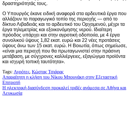
δραστηριότητάς τους.
Ο Υπουργός έκανε ειδική αναφορά στα αρδευτικά έργα που
αλλάζουν το παραγωγικό τοπίο της περιοχής — από το
δίκτυο Λιβαδειάς και το αρδευτικό του Ορχομενού, μέχρι τα
έργα τηλεμετρίας και εξοικονόμησης νερού. Ιδιαίτερη
πρόοδος υπάρχει και στην αγροτική οδοποιία, με 4 έργα
συνολικού ύψους 1,82 εκατ. ευρώ και 22 νέες προτάσεις
ύψους άνω των 15 εκατ. ευρώ. Η Βοιωτία, όπως σημείωσε,
«είναι μια περιοχή που θα πρωταγωνιστεί στην πράσινη
μετάβαση, με σύγχρονες καλλιέργειες, εξαγώγιμα προϊόντα
και ισχυρή τοπική ταυτότητα».
Tags:
Αγρότες
,
Κώστας Τσιάρας
Πλοήγηση
Απαραίτητη η κλήση του Νίκου Μπουνάκη στην Εξεταστική
Επιτροπή
άρθρων
Η ηλεκτρική διασύνδεση προκαλεί τριβές ανάμεσα σε Αθήνα και
Λευκωσία