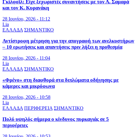
Γκίλφοϊλ: Είχε ξεχωριστές συναντήσεις με τον Α. Σαμαρά
και τον Κ. Κυρανάκη
28 Ιουνίου, 2026 - 11:12
Lia
ΕΛΛΑΔΑ
ΣΗΜΑΝΤΙΚΟ
Αντίστροφη μέτρηση για την απογραφή των ανελκυστήρων
– 10 ερωτήσεις και απαντήσεις πριν λήξει η προθεσμία
28 Ιουνίου, 2026 - 11:04
Lia
ΕΛΛΑΔΑ
ΣΗΜΑΝΤΙΚΟ
«Φρένο» στη διαφθορά στα διπλώματα οδήγησης με
κάμερες και μικρόφωνα
28 Ιουνίου, 2026 - 10:58
Lia
ΕΛΛΑΔΑ
ΠΕΡΙΦΕΡΕΙΑ
ΣΗΜΑΝΤΙΚΟ
Πολύ υψηλός σήμερα ο κίνδυνος πυρκαγιάς σε 5
περιφέρειες
28 Ιουνίου, 2026 - 10:53