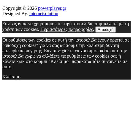
Copyright © 2026
powerplayer.gr
Designed By:
internetsolution
Συνεχίζοντας να χρησιμοποιείτε την ιστοσελίδα, συμφωνείτε με τη
χρήση των cookies.
Περισσότερες πληροφορίες.
Αποδοχή
Οι ρυθμίσεις των cookies σε αυτή την ιστοσελίδα έχουν οριστεί σε
"αποδοχή cookies" για να σας δώσουμε την καλύτερη δυνατή
εμπειρία περιήγησης. Εάν συνεχίσετε να χρησιμοποιείτε αυτή την
ιστοσελίδα χωρίς να αλλάξετε τις ρυθμίσεις των cookies σας ή
κάνετε κλικ στο κουμπί "Κλείσιμο" παρακάτω τότε συναινείτε σε
αυτό.
Κλείσιμο