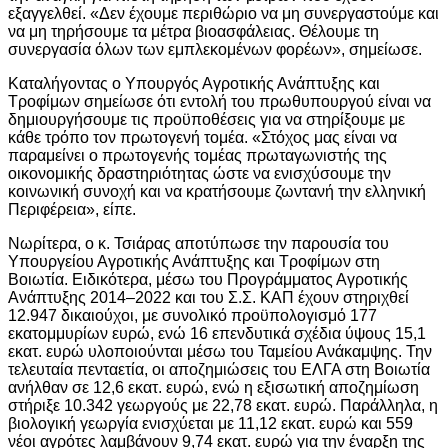
εξαγγελθεί. «Δεν έχουμε περιθώριο να μη συνεργαστούμε και
να μη τηρήσουμε τα μέτρα βιοασφάλειας. Θέλουμε τη
συνεργασία όλων των εμπλεκομένων φορέων», σημείωσε.
Καταλήγοντας ο Υπουργός Αγροτικής Ανάπτυξης και
Τροφίμων σημείωσε ότι εντολή του πρωθυπουργού είναι να
δημιουργήσουμε τις προϋποθέσεις για να στηρίξουμε με
κάθε τρόπο τον πρωτογενή τομέα. «Στόχος μας είναι να
παραμείνει ο πρωτογενής τομέας πρωταγωνιστής της
οικονομικής δραστηριότητας ώστε να ενισχύσουμε την
κοινωνική συνοχή και να κρατήσουμε ζωντανή την ελληνική
Περιφέρεια», είπε.
Νωρίτερα, ο κ. Τσιάρας αποτύπωσε την παρουσία του
Υπουργείου Αγροτικής Ανάπτυξης και Τροφίμων στη
Βοιωτία. Ειδικότερα, μέσω του Προγράμματος Αγροτικής
Ανάπτυξης 2014–2022 και του Σ.Σ. ΚΑΠ έχουν στηριχθεί
12.947 δικαιούχοι, με συνολικό προϋπολογισμό 177
εκατομμυρίων ευρώ, ενώ 16 επενδυτικά σχέδια ύψους 15,1
εκατ. ευρώ υλοποιούνται μέσω του Ταμείου Ανάκαμψης. Την
τελευταία πενταετία, οι αποζημιώσεις του ΕΛΓΑ στη Βοιωτία
ανήλθαν σε 12,6 εκατ. ευρώ, ενώ η εξισωτική αποζημίωση
στήριξε 10.342 γεωργούς με 22,78 εκατ. ευρώ. Παράλληλα, η
βιολογική γεωργία ενισχύεται με 11,12 εκατ. ευρώ και 559
νέοι αγρότες λαμβάνουν 9,74 εκατ. ευρώ για την έναρξη της