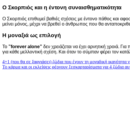
Ο Σκορπιός και η έντονη συναισθηματικότητα
Ο Σκορπιός επιθυμεί βαθιές σχέσεις με έντονο πάθος και αφοσί
μείνει μόνος, μέχρι να βρεθεί ο άνθρωπος που θα ανταποκριθεί
Η μοναξιά ως επιλογή
Το
”forever alone”
δεν χρειάζεται να έχει αρνητική χροιά. Γι
για κάθε μελλοντική σχέση. Και όταν το σύμπαν φέρει τον κα
Πλοήγηση
4+1 (που θα σε ξαφνιάσει) ζώδια που έχουν τη μοναδική ικανότητα 
Το κάρμα και οι εκλείψεις φέρνουν ξεσκαρταρίσματα για 4 ζώδια αυ
άρθρων