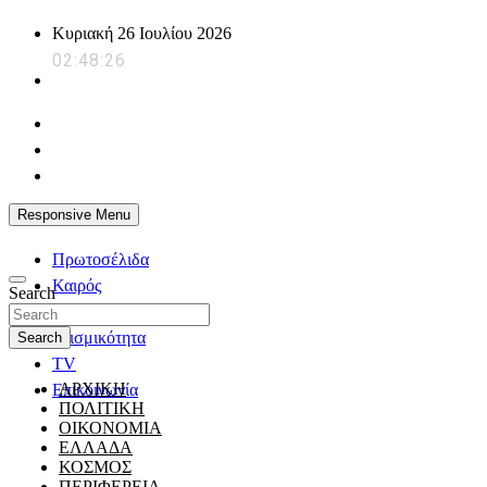
Skip
Κυριακή 26 Ιουλίου 2026
to
02:48:27
content
powerplayer.gr
Responsive Menu
Πρωτοσέλιδα
Καιρός
Search
Ζώδια
Σεισμικότητα
Search
TV
ΑΡΧΙΚΗ
Επικοινωνία
ΠΟΛΙΤΙΚΗ
ΟΙΚΟΝΟΜΙΑ
ΕΛΛΑΔΑ
ΚΟΣΜΟΣ
ΠΕΡΙΦΕΡΕΙΑ