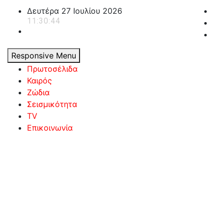
Skip
Δευτέρα 27 Ιουλίου 2026
to
11:30:45
content
Responsive Menu
Πρωτοσέλιδα
Καιρός
Ζώδια
Σεισμικότητα
TV
Επικοινωνία
powerplayer.gr