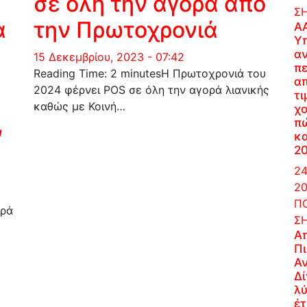
σε όλη την αγορά από
Σ
α
την Πρωτοχρονιά
Α
Υ
α
15 Δεκεμβρίου, 2023 - 07:42
π
Reading Time: 2 minutesΗ Πρωτοχρονιά του
α
2024 φέρνει POS σε όλη την αγορά λιανικής
τι
καθώς με Κοινή…
χο
π
ν
κ
2
24
20
ΠΟ
ιρά
Σ
Α
Π
Α
Δί
λύ
έτ