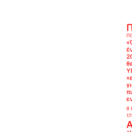
Π
«
έ
2
θ
Υ
«
γ
π
ε
8 
17