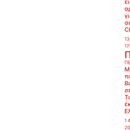
ε
α
γ
α
C
13
17
Π
Μ
π
Β
σ
Τ
έ
Ε
1 
20