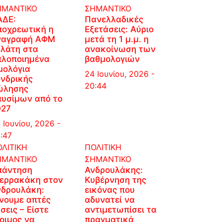
ΗΜΑΝΤΙΚΟ
ΣΗΜΑΝΤΙΚΟ
ΑΔΕ:
Πανελλαδικές
ποχρεωτική η
Εξετάσεις: Αύριο
ναγραφή ΑΦΜ
μετά τη 1 μ.μ. η
ελάτη στα
ανακοίνωση των
πλοποιημένα
βαθμολογιών
μολόγια
24 Ιουνίου, 2026 -
νδρικής
20:44
ώλησης
αυσίμων από το
027
 Ιουνίου, 2026 -
:47
ΛΙΤΙΚΗ
ΠΟΛΙΤΙΚΗ
ΗΜΑΝΤΙΚΟ
ΣΗΜΑΝΤΙΚΟ
πάντηση
Ανδρουλάκης:
ιερρακάκη στον
Κυβέρνηση της
νδρουλάκη:
εικόνας που
νουμε απτές
αδυνατεί να
σεις – Είστε
αντιμετωπίσει τα
οιμος να
πραγματικά