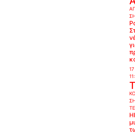
Α
Σ
P
Σ
ν
γ
π
κ
17
11
Κ
Σ
Τ
Η
μ
τ