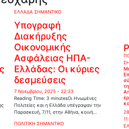
ΕΛΛΑΔΑ
ΣΗΜΑΝΤΙΚΟ
Υπογραφή
Διακήρυξης
Οικονομικής
Ασφάλειας ΗΠΑ-
ΠΟ
Σ
ς
Ελλάδας: Οι κύριες
Μ
Επ
δεσμεύσεις
σύ
τη
7 Νοεμβρίου, 2025 - 22:33
Α
έρ
Reading Time: 3 minutesΟι Ηνωμένες
κα
ης
Πολιτείες και η Ελλάδα υπέγραψαν την
28
Παρασκευή, 7/11, στην Αθήνα, κοινή…
11
ΠΟΛΙΤΙΚΗ
ΣΗΜΑΝΤΙΚΟ
Ε