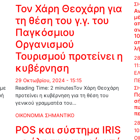
Σ
Τον Χάρη Θεοχάρη για
Α
μέ
τη θέση του γ.γ. του
α
Παγκόσμιου
α
10
Οργανισμού
απ
λή
Τουρισμού προτείνει η
28
κυβέρνηση
11
Ε
ΠΕ
29 Οκτωβρίου, 2024 - 15:15
Σ
 με
Reading Time: 2 minutesΤον Χάρη Θεοχάρη
Π
ωή
προτείνει η κυβέρνηση για τη θέση του
σή
γενικού γραμματέα του…
πυ
πε
ΟΙΚΟΝΟΜΙΑ
ΣΗΜΑΝΤΙΚΟ
28
POS και σύστημα IRIS
10
Ο