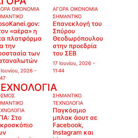
ΑΓΟΡΑ
ΓΟΡΑ
ΟΙΚΟΝΟΜΙΑ
ΑΓΟΡΑ
ΟΙΚΟΝΟΜΙΑ
ΗΜΑΝΤΙΚΟ
ΣΗΜΑΝΤΙΚΟ
osoKanei.gov:
Επανεκλογή του
τον «αέρα» η
Σπύρου
έα πλατφόρμα
Θεοδωρόπουλου
ια την
στην προεδρία
ροστασία των
του ΣΕΒ
αταναλωτών
17 Ιουνίου, 2026 -
 Ιουνίου, 2026 -
11:44
:47
ΤΕΧΝΟΛΟΓΙΑ
ΟΣΜΟΣ
ΣΗΜΑΝΤΙΚΟ
ΗΜΑΝΤΙΚΟ
ΤΕΧΝΟΛΟΓΙΑ
Παγκόσμιο
ΕΧΝΟΛΟΓΙΑ
ΠΑ: Στο
μπλακ άουτ σε
ικροσκόπιο
Facebook,
ων
Instagram και