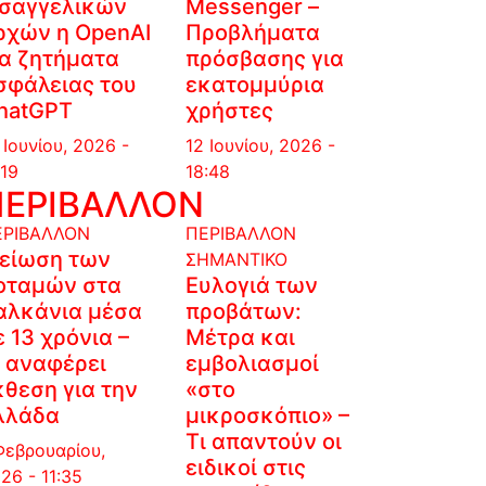
ισαγγελικών
Messenger –
ρχών η OpenAI
Προβλήματα
ια ζητήματα
πρόσβασης για
σφάλειας του
εκατομμύρια
hatGPT
χρήστες
 Ιουνίου, 2026 -
12 Ιουνίου, 2026 -
:19
18:48
ΠΕΡΙΒΑΛΛΟΝ
ΕΡΙΒΑΛΛΟΝ
ΠΕΡΙΒΑΛΛΟΝ
είωση των
ΣΗΜΑΝΤΙΚΟ
οταμών στα
Ευλογιά των
αλκάνια μέσα
προβάτων:
ε 13 χρόνια –
Μέτρα και
ι αναφέρει
εμβολιασμοί
κθεση για την
«στο
λλάδα
μικροσκόπιο» –
Τι απαντούν οι
Φεβρουαρίου,
ειδικοί στις
26 - 11:35