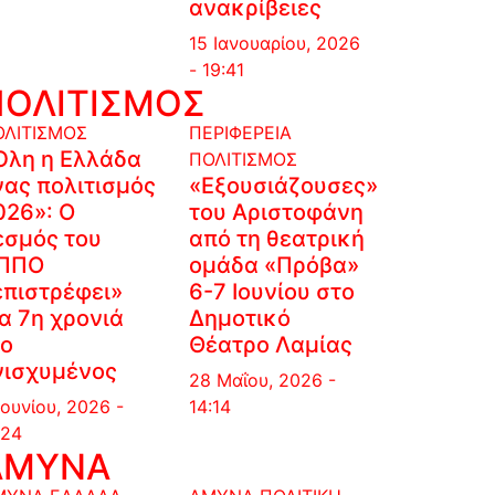
ανακρίβειες
15 Ιανουαρίου, 2026
- 19:41
ΠΟΛΙΤΙΣΜΟΣ
ΟΛΙΤΙΣΜΟΣ
ΠΕΡΙΦΕΡΕΙΑ
Όλη η Ελλάδα
ΠΟΛΙΤΙΣΜΟΣ
νας πολιτισμός
«Εξουσιάζουσες»
026»: Ο
του Αριστοφάνη
εσμός του
από τη θεατρική
ΠΠΟ
ομάδα «Πρόβα»
επιστρέφει»
6-7 Ιουνίου στο
ια 7η χρονιά
Δημοτικό
ιο
Θέατρο Λαμίας
νισχυμένος
28 Μαΐου, 2026 -
Ιουνίου, 2026 -
14:14
:24
ΑΜΥΝΑ