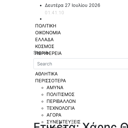
Skip
Δευτέρα 27 Ιουλίου 2026
to
01:41:11
content
ΠΟΛΙΤΙΚΗ
ΟΙΚΟΝΟΜΙΑ
ΕΛΛΑΔΑ
powerplayer.gr
ΚΟΣΜΟΣ
Search
ΠΕΡΙΦΕΡΕΙΑ
ΥΓΕΙΑ
LIFESTYLE
ΑΘΛΗΤΙΚΑ
ΠΕΡΙΣΣΟΤΕΡΑ
ΑΜΥΝΑ
ΠΟΛΙΤΙΣΜΟΣ
ΠΕΡΙΒΑΛΛΟΝ
ΤΕΧΝΟΛΟΓΙΑ
ΑΓΟΡΑ
ΣΥΝΕΝΤΕΥΞΕΙΣ
Ετικέτα:
Χάρης 