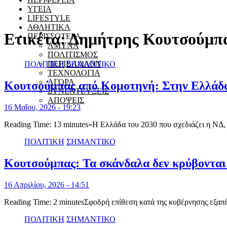
ΥΓΕΙΑ
LIFESTYLE
ΑΘΛΗΤΙΚΑ
Ετικέτα:
Δημήτρης Κουτσούμπ
ΠΕΡΙΣΣΟΤΕΡΑ
ΑΜΥΝΑ
ΠΟΛΙΤΙΣΜΟΣ
ΠΕΡΙΒΑΛΛΟΝ
ΠΟΛΙΤΙΚΗ
ΣΗΜΑΝΤΙΚΟ
ΤΕΧΝΟΛΟΓΙΑ
ΑΓΟΡΑ
Κουτσούμπας από Κομοτηνή: Στην Ελλάδα τ
ΣΥΝΕΝΤΕΥΞΕΙΣ
ΑΠΟΨΕΙΣ
16 Μαΐου, 2026 - 19:23
Reading Time: 13 minutes«Η Ελλάδα του 2030 που σχεδιάζει η ΝΔ
ΠΟΛΙΤΙΚΗ
ΣΗΜΑΝΤΙΚΟ
Κουτσούμπας: Τα σκάνδαλα δεν κρύβονται 
16 Απριλίου, 2026 - 14:51
Reading Time: 2 minutesΣφοδρή επίθεση κατά της κυβέρνησης εξ
ΠΟΛΙΤΙΚΗ
ΣΗΜΑΝΤΙΚΟ