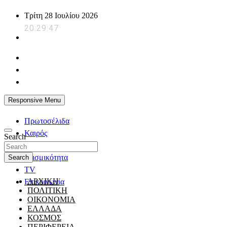
Skip
Τρίτη 28 Ιουλίου 2026
to
20:29:48
content
powerplayer.gr
Responsive Menu
Πρωτοσέλιδα
Καιρός
Search
Ζώδια
Σεισμικότητα
Search
TV
ΑΡΧΙΚΗ
Επικοινωνία
ΠΟΛΙΤΙΚΗ
ΟΙΚΟΝΟΜΙΑ
ΕΛΛΑΔΑ
ΚΟΣΜΟΣ
ΠΕΡΙΦΕΡΕΙΑ