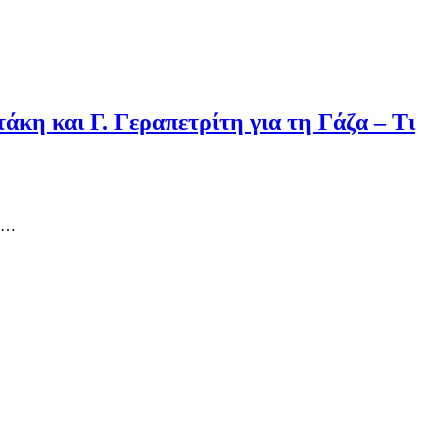
η και Γ. Γεραπετρίτη για τη Γάζα – Τι
ρά…