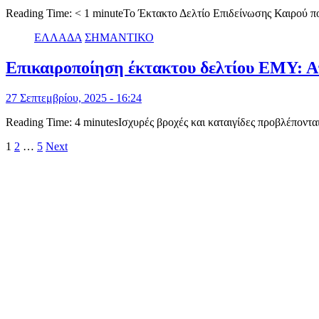
Reading Time: < 1 minuteΤο Έκτακτο Δελτίο Επιδείνωσης Καιρού 
ΕΛΛΑΔΑ
ΣΗΜΑΝΤΙΚΟ
Επικαιροποίηση έκτακτου δελτίου ΕΜΥ: Από
27 Σεπτεμβρίου, 2025 - 16:24
Reading Time: 4 minutesΙσχυρές βροχές και καταιγίδες προβλέποντ
Σελιδοποίηση
1
2
…
5
Next
άρθρων