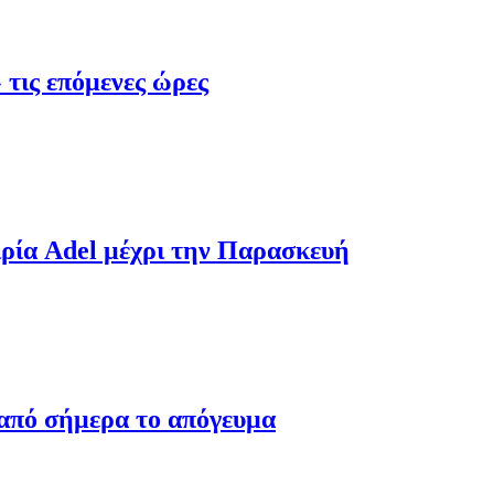
 τις επόμενες ώρες
ιρία Adel μέχρι την Παρασκευή
 από σήμερα το απόγευμα