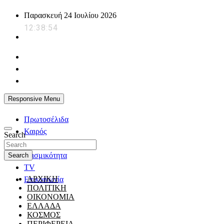
Skip
Παρασκευή 24 Ιουλίου 2026
to
12:38:55
content
powerplayer.gr
Responsive Menu
Πρωτοσέλιδα
Καιρός
Search
Ζώδια
Σεισμικότητα
Search
TV
ΑΡΧΙΚΗ
Επικοινωνία
ΠΟΛΙΤΙΚΗ
ΟΙΚΟΝΟΜΙΑ
ΕΛΛΑΔΑ
ΚΟΣΜΟΣ
ΠΕΡΙΦΕΡΕΙΑ