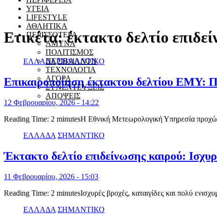
ΥΓΕΙΑ
LIFESTYLE
ΑΘΛΗΤΙΚΑ
Ετικέτα:
έκτακτο δελτίο επιδε
ΠΕΡΙΣΣΟΤΕΡΑ
ΑΜΥΝΑ
ΠΟΛΙΤΙΣΜΟΣ
ΠΕΡΙΒΑΛΛΟΝ
ΕΛΛΑΔΑ
ΣΗΜΑΝΤΙΚΟ
ΤΕΧΝΟΛΟΓΙΑ
ΑΓΟΡΑ
Επικαιροποίηση έκτακτου δελτίου ΕΜΥ: Πο
ΣΥΝΕΝΤΕΥΞΕΙΣ
ΑΠΟΨΕΙΣ
12 Φεβρουαρίου, 2026 - 14:22
Reading Time: 2 minutesΗ Εθνική Μετεωρολογική Υπηρεσία προχώ
ΕΛΛΑΔΑ
ΣΗΜΑΝΤΙΚΟ
Έκτακτο δελτίο επιδείνωσης καιρού: Ισχυρέ
11 Φεβρουαρίου, 2026 - 15:03
Reading Time: 2 minutesΙσχυρές βροχές, καταιγίδες και πολύ ενισ
ΕΛΛΑΔΑ
ΣΗΜΑΝΤΙΚΟ