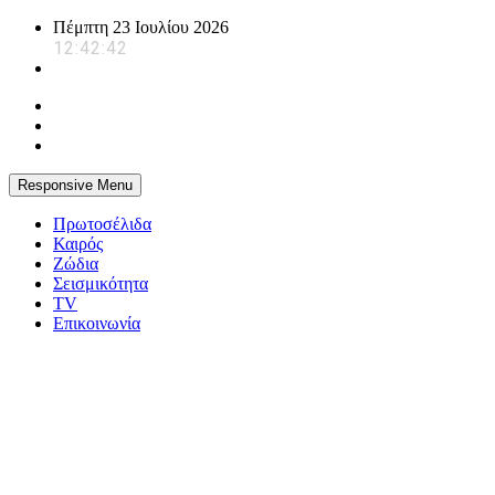
Skip
Πέμπτη 23 Ιουλίου 2026
to
12:42:43
content
Responsive Menu
Πρωτοσέλιδα
Καιρός
Ζώδια
Σεισμικότητα
TV
Επικοινωνία
powerplayer.gr