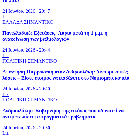
το 2027
24 Ιουνίου, 2026 - 20:47
Lia
ΕΛΛΑΔΑ
ΣΗΜΑΝΤΙΚΟ
Πανελλαδικές Εξετάσεις: Αύριο μετά τη 1 μ.μ. η
ανακοίνωση των βαθμολογιών
24 Ιουνίου, 2026 - 20:44
Lia
ΠΟΛΙΤΙΚΗ
ΣΗΜΑΝΤΙΚΟ
Απάντηση Πιερρακάκη στον Ανδρουλάκη: Δίνουμε απτές
λύσεις – Είστε έτοιμος να εισβάλετε στο Νομισματοκοπείο
24 Ιουνίου, 2026 - 20:40
Lia
ΠΟΛΙΤΙΚΗ
ΣΗΜΑΝΤΙΚΟ
Ανδρουλάκης: Κυβέρνηση της εικόνας που αδυνατεί να
αντιμετωπίσει τα πραγματικά προβλήματα
24 Ιουνίου, 2026 - 20:36
Lia