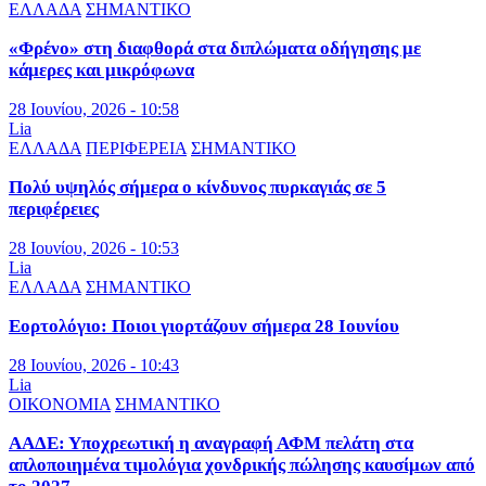
ΕΛΛΑΔΑ
ΣΗΜΑΝΤΙΚΟ
«Φρένο» στη διαφθορά στα διπλώματα οδήγησης με
κάμερες και μικρόφωνα
28 Ιουνίου, 2026 - 10:58
Lia
ΕΛΛΑΔΑ
ΠΕΡΙΦΕΡΕΙΑ
ΣΗΜΑΝΤΙΚΟ
Πολύ υψηλός σήμερα ο κίνδυνος πυρκαγιάς σε 5
περιφέρειες
28 Ιουνίου, 2026 - 10:53
Lia
ΕΛΛΑΔΑ
ΣΗΜΑΝΤΙΚΟ
Εορτολόγιο: Ποιοι γιορτάζουν σήμερα 28 Ιουνίου
28 Ιουνίου, 2026 - 10:43
Lia
ΟΙΚΟΝΟΜΙΑ
ΣΗΜΑΝΤΙΚΟ
ΑΑΔΕ: Υποχρεωτική η αναγραφή ΑΦΜ πελάτη στα
απλοποιημένα τιμολόγια χονδρικής πώλησης καυσίμων από