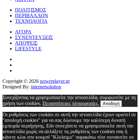
ΠΟΛΙΤΙΣΜΟΣ
ΠΕΡΙΒΑΛΛΟΝ
ΤΕΧΝΟΛΟΓΙΑ
ΑΓΟΡΑ
ΣΥΝΕΝΤΕΥΞΕΙΣ
ΑΠΟΨΕΙΣ
LIFESTYLE
Copyright © 2026
powerplayer.gr
Designed By:
internetsolution
Συνεχίζοντας να χρησιμοποιείτε την ιστοσελίδα, συμφωνείτε με τη
χρήση των cookies.
Περισσότερες πληροφορίες.
Αποδοχή
Οι ρυθμίσεις των cookies σε αυτή την ιστοσελίδα έχουν οριστεί σε
"αποδοχή cookies" για να σας δώσουμε την καλύτερη δυνατή
εμπειρία περιήγησης. Εάν συνεχίσετε να χρησιμοποιείτε αυτή την
ιστοσελίδα χωρίς να αλλάξετε τις ρυθμίσεις των cookies σας ή
κάνετε κλικ στο κουμπί "Κλείσιμο" παρακάτω τότε συναινείτε σε