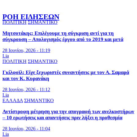
ΡΟΗ ΕΙΔΗΣΕΩΝ
ΠΟΛΙΤΙΚΗ
ΣΗΜΑΝΤΙΚΟ
Μητσοτάκης: Επιλέγουμε τη σύγκριση αντί για τη
σύγκρουση – Απολογισμός έργου από το 2019 και μετά
28 Ιουνίου, 2026 - 11:19
Lia
ΠΟΛΙΤΙΚΗ
ΣΗΜΑΝΤΙΚΟ
Γκίλφοϊλ: Είχε ξεχωριστές συναντήσεις με τον Α. Σαμαρά
και τον Κ. Κυρανάκη
28 Ιουνίου, 2026 - 11:12
Lia
ΕΛΛΑΔΑ
ΣΗΜΑΝΤΙΚΟ
Αντίστροφη μέτρηση για την απογραφή των ανελκυστήρων
– 10 ερωτήσεις και απαντήσεις πριν λήξει η προθεσμία
28 Ιουνίου, 2026 - 11:04
Lia