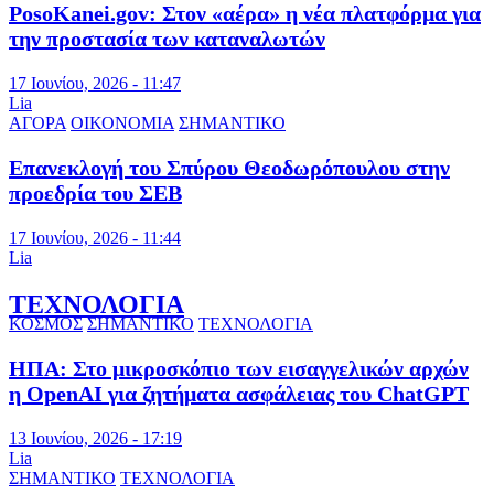
PosoKanei.gov: Στον «αέρα» η νέα πλατφόρμα για
την προστασία των καταναλωτών
17 Ιουνίου, 2026 - 11:47
Lia
ΑΓΟΡΑ
ΟΙΚΟΝΟΜΙΑ
ΣΗΜΑΝΤΙΚΟ
Επανεκλογή του Σπύρου Θεοδωρόπουλου στην
προεδρία του ΣΕΒ
17 Ιουνίου, 2026 - 11:44
Lia
ΤΕΧΝΟΛΟΓΙΑ
ΚΟΣΜΟΣ
ΣΗΜΑΝΤΙΚΟ
ΤΕΧΝΟΛΟΓΙΑ
ΗΠΑ: Στο μικροσκόπιο των εισαγγελικών αρχών
η OpenAI για ζητήματα ασφάλειας του ChatGPT
13 Ιουνίου, 2026 - 17:19
Lia
ΣΗΜΑΝΤΙΚΟ
ΤΕΧΝΟΛΟΓΙΑ