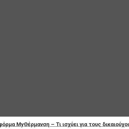
φόρμα MyΘέρμανση – Τι ισχύει για τους δικαιούχο