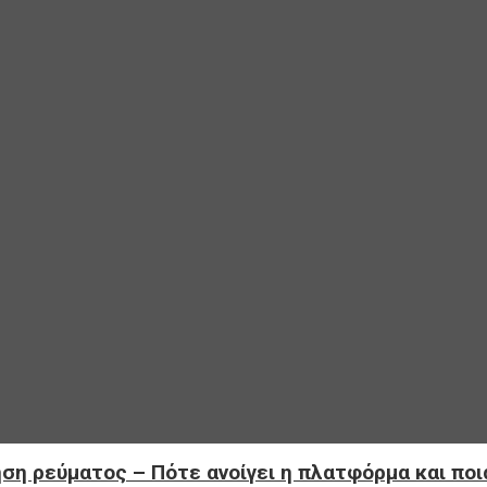
ηση ρεύματος – Πότε ανοίγει η πλατφόρμα και ποι