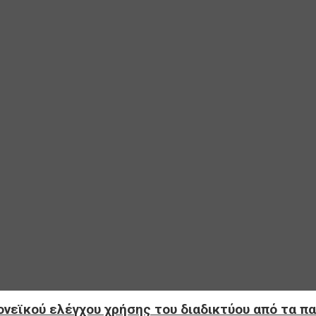
νεϊκού ελέγχου χρήσης του διαδικτύου από τα πα