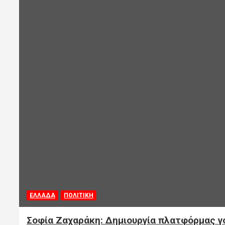
ΕΛΛΑΔΑ
ΠΟΛΙΤΙΚΗ
Σοφία Ζαχαράκη: Δημιουργία πλατφόρμας γο