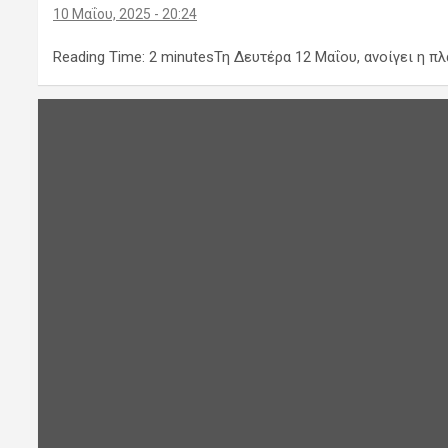
10 Μαΐου, 2025 - 20:24
Reading Time: 2 minutesΤη Δευτέρα 12 Μαΐου, ανοίγει η 