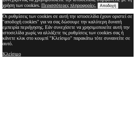
χρήση των cookies.
Περισσότερες πληροφορίες.
Αποδοχή
Οι ρυθμίσεις των cookies σε αυτή την ιστοσελίδα έχουν οριστεί σε
"αποδοχή cookies" για να σας δώσουμε την καλύτερη δυνατή
εμπειρία περιήγησης. Εάν συνεχίσετε να χρησιμοποιείτε αυτή την
ιστοσελίδα χωρίς να αλλάξετε τις ρυθμίσεις των cookies σας ή
κάνετε κλικ στο κουμπί "Κλείσιμο" παρακάτω τότε συναινείτε σε
αυτό.
Κλείσιμο