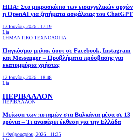
ΗΠΑ: Στο μικροσκόπιο των εισαγγελικών αρχών
η OpenAI για ζητήματα ασφάλειας του ChatGPT
13 Ιουνίου, 2026 - 17:19
Lia
ΣΗΜΑΝΤΙΚΟ
ΤΕΧΝΟΛΟΓΙΑ
Παγκόσμιο μπλακ άουτ σε Facebook, Instagram
και Messenger – Προβλήματα πρόσβασης για
εκατομμύρια χρήστες
12 Ιουνίου, 2026 - 18:48
Lia
ΠΕΡΙΒΑΛΛΟΝ
ΠΕΡΙΒΑΛΛΟΝ
Μείωση των ποταμών στα Βαλκάνια μέσα σε 13
χρόνια – Τι αναφέρει έκθεση για την Ελλάδα
1 Φεβρουαρίου, 2026 - 11:35
Lia