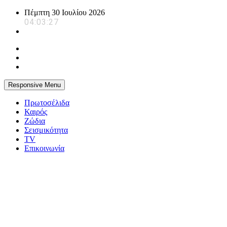
Skip
Πέμπτη 30 Ιουλίου 2026
to
04:03:28
content
Responsive Menu
Πρωτοσέλιδα
Καιρός
Ζώδια
Σεισμικότητα
TV
Επικοινωνία
powerplayer.gr