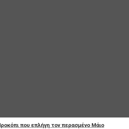
 Προκόπι που επλήγη τον περασμένο Μάιο