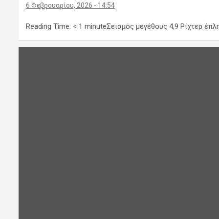
6 Φεβρουαρίου, 2026 - 14:54
Reading Time: < 1 minuteΣεισμός μεγέθους 4,9 Ρίχτερ έπλ