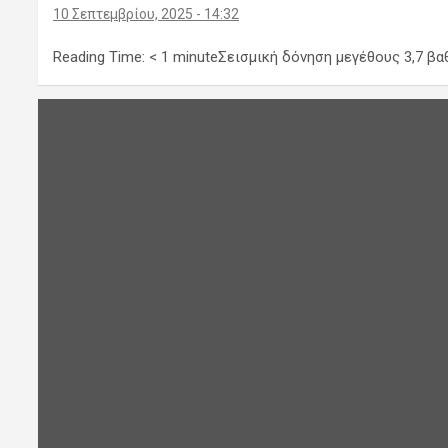
10 Σεπτεμβρίου, 2025 - 14:32
Reading Time: < 1 minuteΣεισμική δόνηση μεγέθους 3,7 β