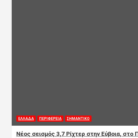
ΕΛΛΑΔΑ
ΠΕΡΙΦΕΡΕΙΑ
ΣΗΜΑΝΤΙΚΟ
Νέος σεισμός 3,7 Ρίχτερ στην Εύβοια, στο