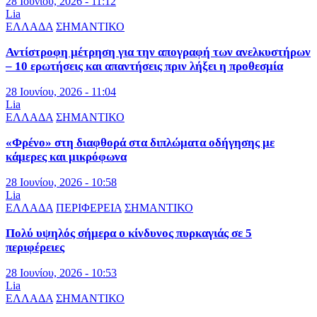
28 Ιουνίου, 2026 - 11:12
Lia
ΕΛΛΑΔΑ
ΣΗΜΑΝΤΙΚΟ
Αντίστροφη μέτρηση για την απογραφή των ανελκυστήρων
– 10 ερωτήσεις και απαντήσεις πριν λήξει η προθεσμία
28 Ιουνίου, 2026 - 11:04
Lia
ΕΛΛΑΔΑ
ΣΗΜΑΝΤΙΚΟ
«Φρένο» στη διαφθορά στα διπλώματα οδήγησης με
κάμερες και μικρόφωνα
28 Ιουνίου, 2026 - 10:58
Lia
ΕΛΛΑΔΑ
ΠΕΡΙΦΕΡΕΙΑ
ΣΗΜΑΝΤΙΚΟ
Πολύ υψηλός σήμερα ο κίνδυνος πυρκαγιάς σε 5
περιφέρειες
28 Ιουνίου, 2026 - 10:53
Lia
ΕΛΛΑΔΑ
ΣΗΜΑΝΤΙΚΟ