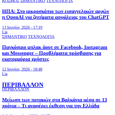
ΚΟΣΜΟΣ
ΣΗΜΑΝΤΙΚΟ
ΤΕΧΝΟΛΟΓΙΑ
ΗΠΑ: Στο μικροσκόπιο των εισαγγελικών αρχών
η OpenAI για ζητήματα ασφάλειας του ChatGPT
13 Ιουνίου, 2026 - 17:19
Lia
ΣΗΜΑΝΤΙΚΟ
ΤΕΧΝΟΛΟΓΙΑ
Παγκόσμιο μπλακ άουτ σε Facebook, Instagram
και Messenger – Προβλήματα πρόσβασης για
εκατομμύρια χρήστες
12 Ιουνίου, 2026 - 18:48
Lia
ΠΕΡΙΒΑΛΛΟΝ
ΠΕΡΙΒΑΛΛΟΝ
Μείωση των ποταμών στα Βαλκάνια μέσα σε 13
χρόνια – Τι αναφέρει έκθεση για την Ελλάδα