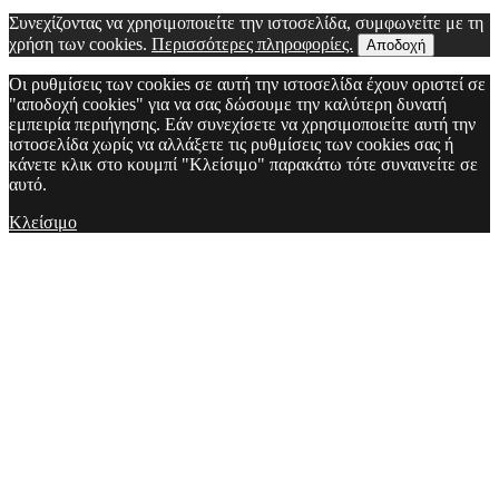
Συνεχίζοντας να χρησιμοποιείτε την ιστοσελίδα, συμφωνείτε με τη
χρήση των cookies.
Περισσότερες πληροφορίες.
Αποδοχή
Οι ρυθμίσεις των cookies σε αυτή την ιστοσελίδα έχουν οριστεί σε
"αποδοχή cookies" για να σας δώσουμε την καλύτερη δυνατή
εμπειρία περιήγησης. Εάν συνεχίσετε να χρησιμοποιείτε αυτή την
ιστοσελίδα χωρίς να αλλάξετε τις ρυθμίσεις των cookies σας ή
κάνετε κλικ στο κουμπί "Κλείσιμο" παρακάτω τότε συναινείτε σε
αυτό.
Κλείσιμο