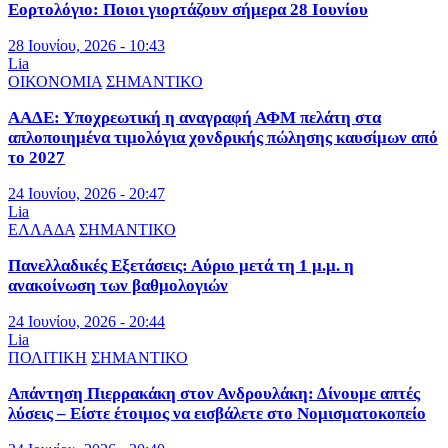
Εορτολόγιο: Ποιοι γιορτάζουν σήμερα 28 Ιουνίου
28 Ιουνίου, 2026 - 10:43
Lia
ΟΙΚΟΝΟΜΙΑ
ΣΗΜΑΝΤΙΚΟ
ΑΑΔΕ: Υποχρεωτική η αναγραφή ΑΦΜ πελάτη στα
απλοποιημένα τιμολόγια χονδρικής πώλησης καυσίμων από
το 2027
24 Ιουνίου, 2026 - 20:47
Lia
ΕΛΛΑΔΑ
ΣΗΜΑΝΤΙΚΟ
Πανελλαδικές Εξετάσεις: Αύριο μετά τη 1 μ.μ. η
ανακοίνωση των βαθμολογιών
24 Ιουνίου, 2026 - 20:44
Lia
ΠΟΛΙΤΙΚΗ
ΣΗΜΑΝΤΙΚΟ
Απάντηση Πιερρακάκη στον Ανδρουλάκη: Δίνουμε απτές
λύσεις – Είστε έτοιμος να εισβάλετε στο Νομισματοκοπείο