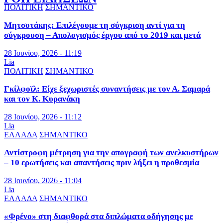
ΠΟΛΙΤΙΚΗ
ΣΗΜΑΝΤΙΚΟ
Μητσοτάκης: Επιλέγουμε τη σύγκριση αντί για τη
σύγκρουση – Απολογισμός έργου από το 2019 και μετά
28 Ιουνίου, 2026 - 11:19
Lia
ΠΟΛΙΤΙΚΗ
ΣΗΜΑΝΤΙΚΟ
Γκίλφοϊλ: Είχε ξεχωριστές συναντήσεις με τον Α. Σαμαρά
και τον Κ. Κυρανάκη
28 Ιουνίου, 2026 - 11:12
Lia
ΕΛΛΑΔΑ
ΣΗΜΑΝΤΙΚΟ
Αντίστροφη μέτρηση για την απογραφή των ανελκυστήρων
– 10 ερωτήσεις και απαντήσεις πριν λήξει η προθεσμία
28 Ιουνίου, 2026 - 11:04
Lia
ΕΛΛΑΔΑ
ΣΗΜΑΝΤΙΚΟ
«Φρένο» στη διαφθορά στα διπλώματα οδήγησης με