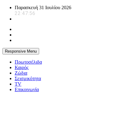
Skip
Παρασκευή 31 Ιουλίου 2026
to
22:47:57
content
Responsive Menu
Πρωτοσέλιδα
Καιρός
Ζώδια
Σεισμικότητα
TV
Επικοινωνία
powerplayer.gr