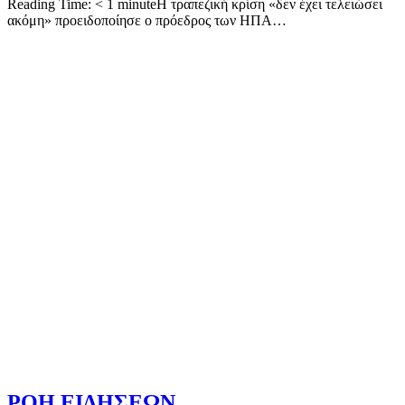
Reading Time: < 1 minuteΗ τραπεζική κρίση «δεν έχει τελειώσει
ακόμη» προειδοποίησε ο πρόεδρος των ΗΠΑ…
ΡΟΗ ΕΙΔΗΣΕΩΝ