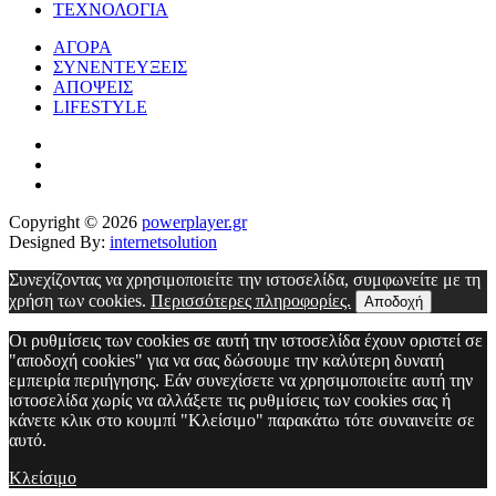
ΤΕΧΝΟΛΟΓΙΑ
ΑΓΟΡΑ
ΣΥΝΕΝΤΕΥΞΕΙΣ
ΑΠΟΨΕΙΣ
LIFESTYLE
Copyright © 2026
powerplayer.gr
Designed By:
internetsolution
Συνεχίζοντας να χρησιμοποιείτε την ιστοσελίδα, συμφωνείτε με τη
χρήση των cookies.
Περισσότερες πληροφορίες.
Αποδοχή
Οι ρυθμίσεις των cookies σε αυτή την ιστοσελίδα έχουν οριστεί σε
"αποδοχή cookies" για να σας δώσουμε την καλύτερη δυνατή
εμπειρία περιήγησης. Εάν συνεχίσετε να χρησιμοποιείτε αυτή την
ιστοσελίδα χωρίς να αλλάξετε τις ρυθμίσεις των cookies σας ή
κάνετε κλικ στο κουμπί "Κλείσιμο" παρακάτω τότε συναινείτε σε
αυτό.
Κλείσιμο