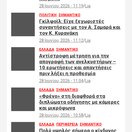
28 Ιουνίου, 2026 - 11:19
Lia
ΠΟΛΙΤΙΚΗ
ΣΗΜΑΝΤΙΚΟ
Γκίλφοϊλ: Είχε ξεχωριστές
συναντήσεις με τον Α. Σαμαρά και
τον Κ. Κυρανάκη
28 Ιουνίου, 2026 - 11:12
Lia
ΕΛΛΑΔΑ
ΣΗΜΑΝΤΙΚΟ
Αντίστροφη μέτρηση για την
απογραφή των ανελκυστήρων –
10 ερωτήσεις και απαντήσεις
πριν λήξει η προθεσμία
28 Ιουνίου, 2026 - 11:04
Lia
ΕΛΛΑΔΑ
ΣΗΜΑΝΤΙΚΟ
«Φρένο» στη διαφθορά στα
διπλώματα οδήγησης με κάμερες
και μικρόφωνα
28 Ιουνίου, 2026 - 10:58
Lia
ΕΛΛΑΔΑ
ΠΕΡΙΦΕΡΕΙΑ
ΣΗΜΑΝΤΙΚΟ
Πολύ υψηλός σήμερα ο κίνδυνος