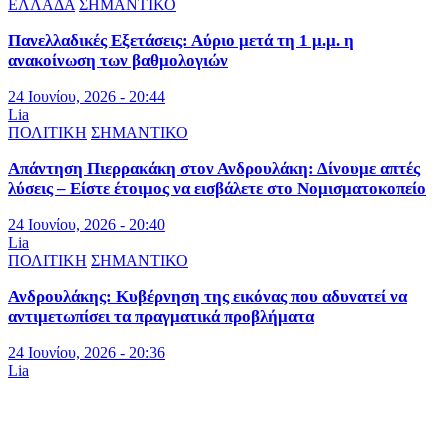
ΕΛΛΑΔΑ
ΣΗΜΑΝΤΙΚΟ
Πανελλαδικές Εξετάσεις: Αύριο μετά τη 1 μ.μ. η
ανακοίνωση των βαθμολογιών
24 Ιουνίου, 2026 - 20:44
Lia
ΠΟΛΙΤΙΚΗ
ΣΗΜΑΝΤΙΚΟ
Απάντηση Πιερρακάκη στον Ανδρουλάκη: Δίνουμε απτές
λύσεις – Είστε έτοιμος να εισβάλετε στο Νομισματοκοπείο
24 Ιουνίου, 2026 - 20:40
Lia
ΠΟΛΙΤΙΚΗ
ΣΗΜΑΝΤΙΚΟ
Ανδρουλάκης: Κυβέρνηση της εικόνας που αδυνατεί να
αντιμετωπίσει τα πραγματικά προβλήματα
24 Ιουνίου, 2026 - 20:36
Lia