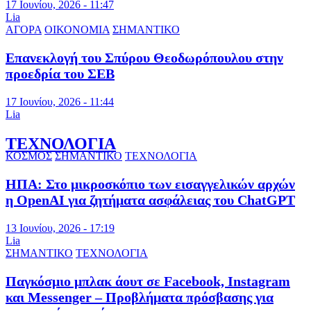
17 Ιουνίου, 2026 - 11:47
Lia
ΑΓΟΡΑ
ΟΙΚΟΝΟΜΙΑ
ΣΗΜΑΝΤΙΚΟ
Επανεκλογή του Σπύρου Θεοδωρόπουλου στην
προεδρία του ΣΕΒ
17 Ιουνίου, 2026 - 11:44
Lia
ΤΕΧΝΟΛΟΓΙΑ
ΚΟΣΜΟΣ
ΣΗΜΑΝΤΙΚΟ
ΤΕΧΝΟΛΟΓΙΑ
ΗΠΑ: Στο μικροσκόπιο των εισαγγελικών αρχών
η OpenAI για ζητήματα ασφάλειας του ChatGPT
13 Ιουνίου, 2026 - 17:19
Lia
ΣΗΜΑΝΤΙΚΟ
ΤΕΧΝΟΛΟΓΙΑ
Παγκόσμιο μπλακ άουτ σε Facebook, Instagram
και Messenger – Προβλήματα πρόσβασης για