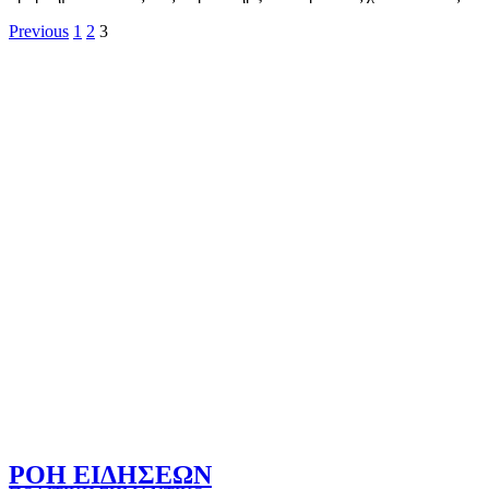
Σελιδοποίηση
Previous
1
2
3
άρθρων
ΡΟΗ ΕΙΔΗΣΕΩΝ