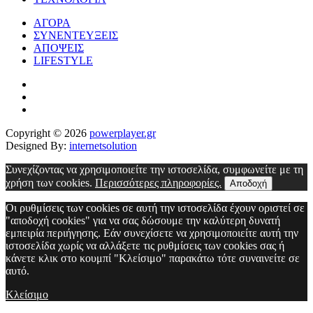
ΑΓΟΡΑ
ΣΥΝΕΝΤΕΥΞΕΙΣ
ΑΠΟΨΕΙΣ
LIFESTYLE
Copyright © 2026
powerplayer.gr
Designed By:
internetsolution
Συνεχίζοντας να χρησιμοποιείτε την ιστοσελίδα, συμφωνείτε με τη
χρήση των cookies.
Περισσότερες πληροφορίες.
Αποδοχή
Οι ρυθμίσεις των cookies σε αυτή την ιστοσελίδα έχουν οριστεί σε
"αποδοχή cookies" για να σας δώσουμε την καλύτερη δυνατή
εμπειρία περιήγησης. Εάν συνεχίσετε να χρησιμοποιείτε αυτή την
ιστοσελίδα χωρίς να αλλάξετε τις ρυθμίσεις των cookies σας ή
κάνετε κλικ στο κουμπί "Κλείσιμο" παρακάτω τότε συναινείτε σε
αυτό.
Κλείσιμο