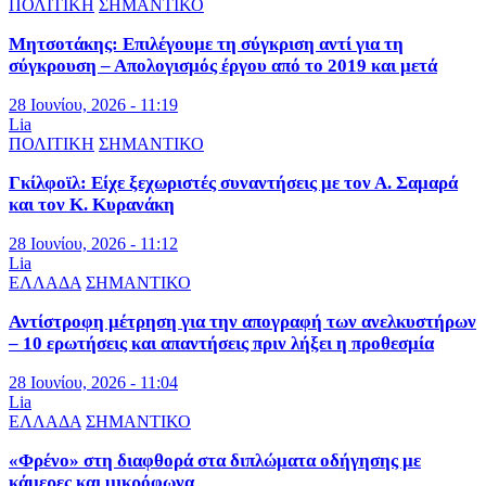
ΠΟΛΙΤΙΚΗ
ΣΗΜΑΝΤΙΚΟ
Μητσοτάκης: Επιλέγουμε τη σύγκριση αντί για τη
σύγκρουση – Απολογισμός έργου από το 2019 και μετά
28 Ιουνίου, 2026 - 11:19
Lia
ΠΟΛΙΤΙΚΗ
ΣΗΜΑΝΤΙΚΟ
Γκίλφοϊλ: Είχε ξεχωριστές συναντήσεις με τον Α. Σαμαρά
και τον Κ. Κυρανάκη
28 Ιουνίου, 2026 - 11:12
Lia
ΕΛΛΑΔΑ
ΣΗΜΑΝΤΙΚΟ
Αντίστροφη μέτρηση για την απογραφή των ανελκυστήρων
– 10 ερωτήσεις και απαντήσεις πριν λήξει η προθεσμία
28 Ιουνίου, 2026 - 11:04
Lia
ΕΛΛΑΔΑ
ΣΗΜΑΝΤΙΚΟ
«Φρένο» στη διαφθορά στα διπλώματα οδήγησης με
κάμερες και μικρόφωνα