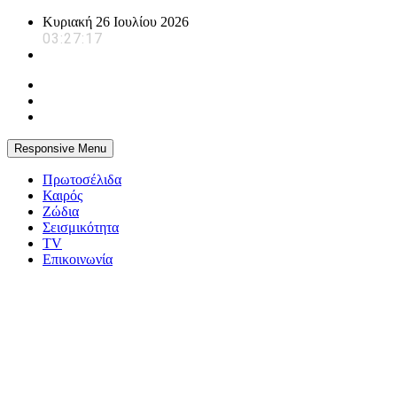
Skip
Κυριακή 26 Ιουλίου 2026
to
03:27:18
content
Responsive Menu
Πρωτοσέλιδα
Καιρός
Ζώδια
Σεισμικότητα
TV
Επικοινωνία
powerplayer.gr