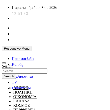
Skip
Παρασκευή 24 Ιουλίου 2026
to
12:51:34
content
powerplayer.gr
Responsive Menu
Πρωτοσέλιδα
Καιρός
Search
Ζώδια
Σεισμικότητα
Search
TV
ΑΡΧΙΚΗ
Επικοινωνία
ΠΟΛΙΤΙΚΗ
ΟΙΚΟΝΟΜΙΑ
ΕΛΛΑΔΑ
ΚΟΣΜΟΣ
ΠΕΡΙΦΕΡΕΙΑ