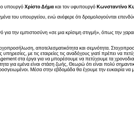
έο υπουργό
Χρίστο Δήμα
και τον υφυπουργό
Κωνσταντίνο Κ
αγμένα του υπουργείου, ενώ ανέφερε ότι δρομολογούνται επενδ
 για την εμπιστοσύνη «σε μια κρίσιμη στιγμή», όπως την χαρακ
 στοχοπροσήλωση, αποτελεσματικότητα και σεμνότητα. Στοχοπρ
ς υπηρεσίες, με τις εταιρείες τις αναδόχους γιατί πρέπει να π
nagement στα έργα για να μπορέσουμε να πετύχουμε τα χρονοδια
τητα για εμένα είναι στάση ζωής, Θεωρώ ότι είναι πολύ σημαντι
προσγειωμένοι. Μέσα στην εβδομάδα θα έχουμε την ευκαιρία να 