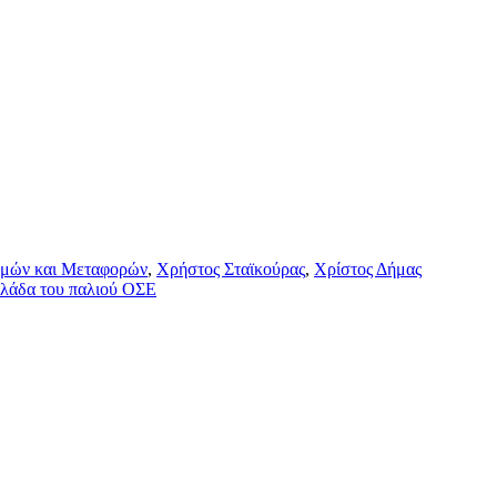
ομών και Μεταφορών
,
Χρήστος Σταϊκούρας
,
Χρίστος Δήμας
λλάδα του παλιού ΟΣΕ