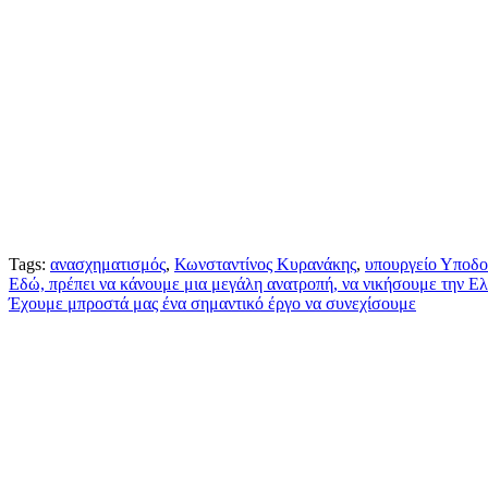
Tags:
ανασχηματισμός
,
Κωνσταντίνος Κυρανάκης
,
υπουργείο Υποδ
Πλοήγηση
Εδώ, πρέπει να κάνουμε μια μεγάλη ανατροπή, να νικήσουμε την Ε
Έχουμε μπροστά μας ένα σημαντικό έργο να συνεχίσουμε
άρθρων