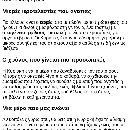
Μικρές ιεροτελεστίες που αγαπάς
Για άλλους είναι ο
καφές
στο μπαλκόνι με το πρώτο φως του
ήλιου. Για άλλους μια βόλτα στη γειτονιά, ένα τραπέζι με
οικογένεια
ή
φίλους
, μια καλή ταινία που κρατούσες για
αργά το βράδυ. Οι Κυριακές έχουν τη δύναμη να γεμίζουν με
μικρές συνήθειες που αποκτούν αξία ακριβώς επειδή δεν τις
βιάζεσαι.
Ο χρόνος που γίνεται πιο προσωπικός
Η Κυριακή είναι η μέρα που ξαναβρίσκεις τον εαυτό σου.
Μπορείς να σκεφτείς λίγο πιο καθαρά, να σχεδιάσεις την
εβδομάδα που έρχεται, να ακούσεις μουσική που αγαπάς ή
να χαθείς μέσα στις σελίδες ενός βιβλίου. Είναι ο χρόνος που
σε καλεί να τον ζήσεις όπως εσύ θέλεις και όχι όπως
επιβάλλει η καθημερινότητα.
Μια μέρα που μας ενώνει
Αν κοιτάξεις γύρω σου, θα δεις ότι η Κυριακή έχει τη δύναμη
να ενώνει. Είναι η μέρα που τα σπίτια γεμίζουν γέλια, που οι
φίλοι συναντιούνται χωρίς πρόγραμμα και που η αίσθηση