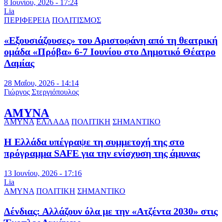
8 Ιουνίου, 2026 - 17:24
Lia
ΠΕΡΙΦΕΡΕΙΑ
ΠΟΛΙΤΙΣΜΟΣ
«Εξουσιάζουσες» του Αριστοφάνη από τη θεατρική
ομάδα «Πρόβα» 6-7 Ιουνίου στο Δημοτικό Θέατρο
Λαμίας
28 Μαΐου, 2026 - 14:14
Γιώργος Στεργιόπουλος
ΑΜΥΝΑ
ΑΜΥΝΑ
ΕΛΛΑΔΑ
ΠΟΛΙΤΙΚΗ
ΣΗΜΑΝΤΙΚΟ
Η Ελλάδα υπέγραψε τη συμμετοχή της στο
πρόγραμμα SAFE για την ενίσχυση της άμυνας
13 Ιουνίου, 2026 - 17:16
Lia
ΑΜΥΝΑ
ΠΟΛΙΤΙΚΗ
ΣΗΜΑΝΤΙΚΟ
Δένδιας: Αλλάζουν όλα με την «Ατζέντα 2030» στις