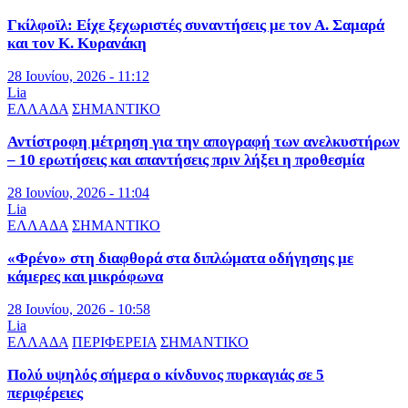
Γκίλφοϊλ: Είχε ξεχωριστές συναντήσεις με τον Α. Σαμαρά
και τον Κ. Κυρανάκη
28 Ιουνίου, 2026 - 11:12
Lia
ΕΛΛΑΔΑ
ΣΗΜΑΝΤΙΚΟ
Αντίστροφη μέτρηση για την απογραφή των ανελκυστήρων
– 10 ερωτήσεις και απαντήσεις πριν λήξει η προθεσμία
28 Ιουνίου, 2026 - 11:04
Lia
ΕΛΛΑΔΑ
ΣΗΜΑΝΤΙΚΟ
«Φρένο» στη διαφθορά στα διπλώματα οδήγησης με
κάμερες και μικρόφωνα
28 Ιουνίου, 2026 - 10:58
Lia
ΕΛΛΑΔΑ
ΠΕΡΙΦΕΡΕΙΑ
ΣΗΜΑΝΤΙΚΟ
Πολύ υψηλός σήμερα ο κίνδυνος πυρκαγιάς σε 5
περιφέρειες