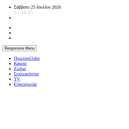
Skip
Σάββατο 25 Ιουλίου 2026
to
01:49:41
content
Responsive Menu
Πρωτοσέλιδα
Καιρός
Ζώδια
Σεισμικότητα
TV
Επικοινωνία
powerplayer.gr