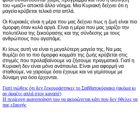
του «μαζί» αποκτά άλλο νόημα. Μια Κυριακή δείχνει ότι η
μαγεία κρύβεται τελικά στα απλά.
Οι Κυριακές είναι η μέρα που μας δείχνει πως η ζωή είναι πιο
όμορφη όταν κυλά αργά. Είναι η μέρα που μας χαρίζει την
πολυτέλεια της ξεκούρασης και της σύνδεσης με τους
ανθρώπους που αγαπάμε.
Κι ίσως αυτή να είναι η μεγαλύτερη μαγεία της, Να μας
θυμίζει ότι το πιο όμορφο κομμάτι της ζωής κρύβεται στις
στιγμές που προλαβαίνουμε να ζήσουμε πραγματικά. Γιατί η
Κυριακή δεν είναι μόνο ανάπαυλα. Είναι μια αφορμή να
σταθούμε, να χαρούμε όσα έχουμε και να γεμίσουμε με
δύναμη για όσα έρχονται.
Πλοήγηση
Γιατί νιώθεις ότι δεν ξεκουράστηκες το Σαββατοκύριακο (ακόμα κι
αν άραζες απλά στον καναπέ)
άρθρων
Η περίεργη ικανοποίηση του να ακυρώνεται κάτι που δεν ήθελες να
πας εξαρχής