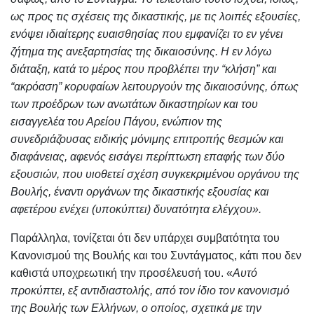
ως προς τις σχέσεις της δικαστικής, με τις λοιπές εξουσίες,
ενόψει ιδιαίτερης ευαισθησίας που εμφανίζει το εν γένει
ζήτημα της ανεξαρτησίας της δικαιοσύνης. Η εν λόγω
διάταξη, κατά το μέρος που προβλέπει την “κλήση” και
“ακρόαση” κορυφαίων λειτουργούν της δικαιοσύνης, όπως
των προέδρων των ανωτάτων δικαστηρίων και του
εισαγγελέα του Αρείου Πάγου, ενώπιον της
συνεδριάζουσας ειδικής μόνιμης επιτροπής θεσμών και
διαφάνειας, αφενός εισάγει περίπτωση επαφής των δύο
εξουσιών, που υιοθετεί σχέση συγκεκριμένου οργάνου της
Βουλής, έναντι οργάνων της δικαστικής εξουσίας και
αφετέρου ενέχει (υποκύπτει) δυνατότητα ελέγχου».
Παράλληλα, τονίζεται ότι δεν υπάρχει συμβατότητα του
Κανονισμού της Βουλής και του Συντάγματος, κάτι που δεν
καθιστά υποχρεωτική την προσέλευσή του. «
Αυτό
προκύπτει, εξ αντιδιαστολής, από τον ίδιο τον κανονισμό
της Βουλής των Ελλήνων, ο οποίος, σχετικά με την