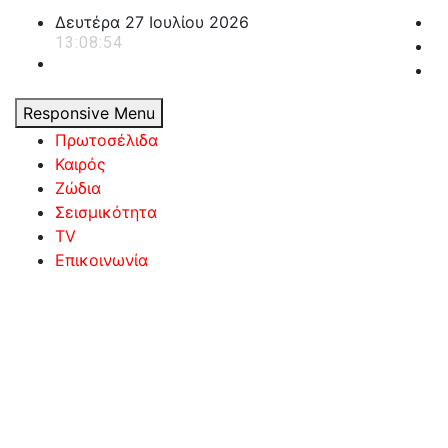
Skip
Δευτέρα 27 Ιουλίου 2026
to
13:08:54
content
Responsive Menu
Πρωτοσέλιδα
Καιρός
Ζώδια
Σεισμικότητα
TV
Επικοινωνία
powerplayer.gr