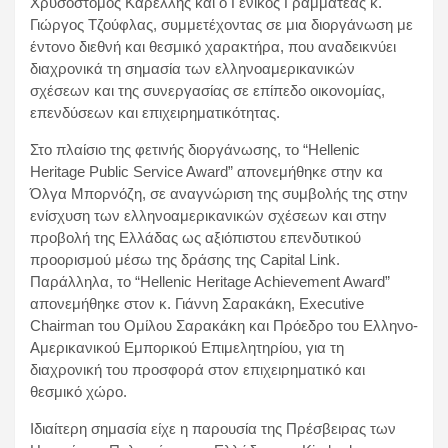
Χρυσόστομος Καρέλλης και ο Γενικός Γραμματέας κ.
Γιώργος Τζούφλας, συμμετέχοντας σε μια διοργάνωση με
έντονο διεθνή και θεσμικό χαρακτήρα, που αναδεικνύει
διαχρονικά τη σημασία των ελληνοαμερικανικών
σχέσεων και της συνεργασίας σε επίπεδο οικονομίας,
επενδύσεων και επιχειρηματικότητας.
Στο πλαίσιο της φετινής διοργάνωσης, το “Hellenic
Heritage Public Service Award” απονεμήθηκε στην κα
Όλγα Μπορνόζη, σε αναγνώριση της συμβολής της στην
ενίσχυση των ελληνοαμερικανικών σχέσεων και στην
προβολή της Ελλάδας ως αξιόπιστου επενδυτικού
προορισμού μέσω της δράσης της Capital Link.
Παράλληλα, το “Hellenic Heritage Achievement Award”
απονεμήθηκε στον κ. Γιάννη Σαρακάκη, Executive
Chairman του Ομίλου Σαρακάκη και Πρόεδρο του Ελληνο-
Αμερικανικού Εμπορικού Επιμελητηρίου, για τη
διαχρονική του προσφορά στον επιχειρηματικό και
θεσμικό χώρο.
Ιδιαίτερη σημασία είχε η παρουσία της Πρέσβειρας των