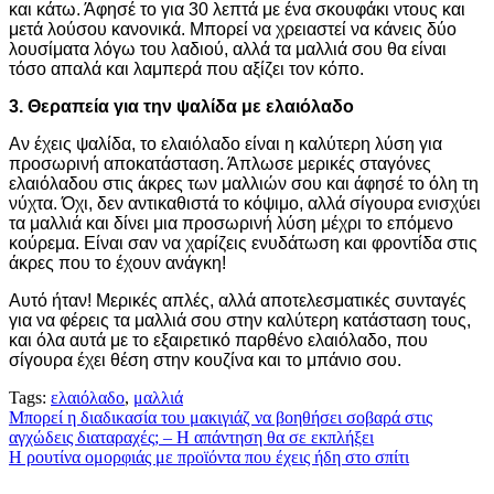
και κάτω. Άφησέ το για 30 λεπτά με ένα σκουφάκι ντους και
μετά λούσου κανονικά. Μπορεί να χρειαστεί να κάνεις δύο
λουσίματα λόγω του λαδιού, αλλά τα μαλλιά σου θα είναι
τόσο απαλά και λαμπερά που αξίζει τον κόπο.
3. Θεραπεία για την ψαλίδα με ελαιόλαδο
Αν έχεις ψαλίδα, το ελαιόλαδο είναι η καλύτερη λύση για
προσωρινή αποκατάσταση. Άπλωσε μερικές σταγόνες
ελαιόλαδου στις άκρες των μαλλιών σου και άφησέ το όλη τη
νύχτα. Όχι, δεν αντικαθιστά το κόψιμο, αλλά σίγουρα ενισχύει
τα μαλλιά και δίνει μια προσωρινή λύση μέχρι το επόμενο
κούρεμα. Είναι σαν να χαρίζεις ενυδάτωση και φροντίδα στις
άκρες που το έχουν ανάγκη!
Αυτό ήταν! Μερικές απλές, αλλά αποτελεσματικές συνταγές
για να φέρεις τα μαλλιά σου στην καλύτερη κατάσταση τους,
και όλα αυτά με το εξαιρετικό παρθένο ελαιόλαδο, που
σίγουρα έχει θέση στην κουζίνα και το μπάνιο σου.
Tags:
ελαιόλαδο
,
μαλλιά
Πλοήγηση
Μπορεί η διαδικασία του μακιγιάζ να βοηθήσει σοβαρά στις
αγχώδεις διαταραχές; – Η απάντηση θα σε εκπλήξει
άρθρων
Η ρουτίνα ομορφιάς με προϊόντα που έχεις ήδη στο σπίτι