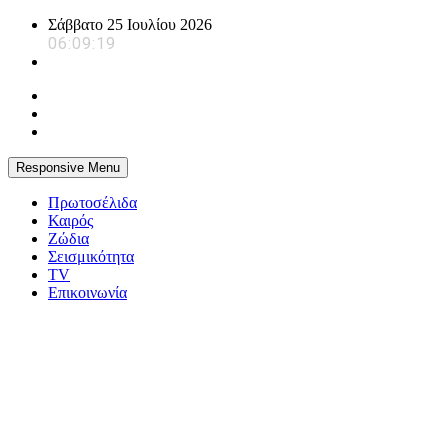
Skip
Σάββατο 25 Ιουλίου 2026
to
06:09:20
content
Responsive Menu
Πρωτοσέλιδα
Καιρός
Ζώδια
Σεισμικότητα
TV
Επικοινωνία
powerplayer.gr