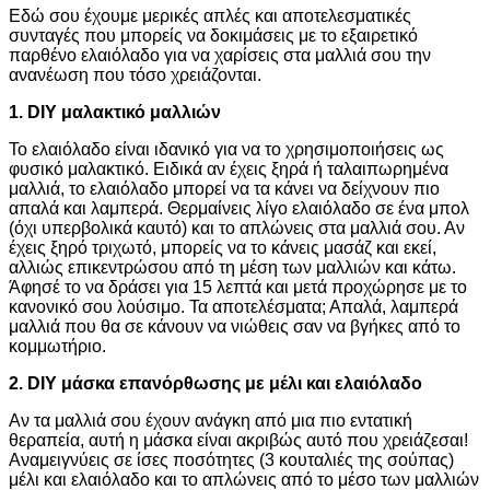
Εδώ σου έχουμε μερικές απλές και αποτελεσματικές
συνταγές που μπορείς να δοκιμάσεις με το εξαιρετικό
παρθένο ελαιόλαδο για να χαρίσεις στα μαλλιά σου την
ανανέωση που τόσο χρειάζονται.
1. DIY μαλακτικό μαλλιών
Το ελαιόλαδο είναι ιδανικό για να το χρησιμοποιήσεις ως
φυσικό μαλακτικό. Ειδικά αν έχεις ξηρά ή ταλαιπωρημένα
μαλλιά, το ελαιόλαδο μπορεί να τα κάνει να δείχνουν πιο
απαλά και λαμπερά. Θερμαίνεις λίγο ελαιόλαδο σε ένα μπολ
(όχι υπερβολικά καυτό) και το απλώνεις στα μαλλιά σου. Αν
έχεις ξηρό τριχωτό, μπορείς να το κάνεις μασάζ και εκεί,
αλλιώς επικεντρώσου από τη μέση των μαλλιών και κάτω.
Άφησέ το να δράσει για 15 λεπτά και μετά προχώρησε με το
κανονικό σου λούσιμο. Τα αποτελέσματα; Απαλά, λαμπερά
μαλλιά που θα σε κάνουν να νιώθεις σαν να βγήκες από το
κομμωτήριο.
2. DIY μάσκα επανόρθωσης με μέλι και ελαιόλαδο
Αν τα μαλλιά σου έχουν ανάγκη από μια πιο εντατική
θεραπεία, αυτή η μάσκα είναι ακριβώς αυτό που χρειάζεσαι!
Αναμειγνύεις σε ίσες ποσότητες (3 κουταλιές της σούπας)
μέλι και ελαιόλαδο και το απλώνεις από το μέσο των μαλλιών