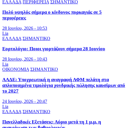
ΕΛΛΑΔΑ
ΠΕΡΙΦΕΡΕΙΑ
ΣΗΜΑΝΤΙΚΟ
Πολύ υψηλός σήμερα ο κίνδυνος πυρκαγιάς σε 5
περιφέρειες
28 Ιουνίου, 2026 - 10:53
Lia
ΕΛΛΑΔΑ
ΣΗΜΑΝΤΙΚΟ
Εορτολόγιο: Ποιοι γιορτάζουν σήμερα 28 Ιουνίου
28 Ιουνίου, 2026 - 10:43
Lia
ΟΙΚΟΝΟΜΙΑ
ΣΗΜΑΝΤΙΚΟ
ΑΑΔΕ: Υποχρεωτική η αναγραφή ΑΦΜ πελάτη στα
απλοποιημένα τιμολόγια χονδρικής πώλησης καυσίμων από
το 2027
24 Ιουνίου, 2026 - 20:47
Lia
ΕΛΛΑΔΑ
ΣΗΜΑΝΤΙΚΟ
Πανελλαδικές Εξετάσεις: Αύριο μετά τη 1 μ.μ. η
ανακοίνωση των βαθμολογιών