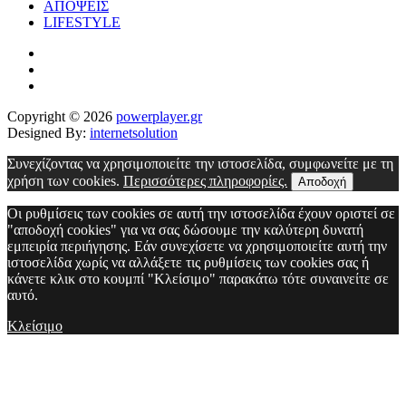
ΑΠΟΨΕΙΣ
LIFESTYLE
Copyright © 2026
powerplayer.gr
Designed By:
internetsolution
Συνεχίζοντας να χρησιμοποιείτε την ιστοσελίδα, συμφωνείτε με τη
χρήση των cookies.
Περισσότερες πληροφορίες.
Αποδοχή
Οι ρυθμίσεις των cookies σε αυτή την ιστοσελίδα έχουν οριστεί σε
"αποδοχή cookies" για να σας δώσουμε την καλύτερη δυνατή
εμπειρία περιήγησης. Εάν συνεχίσετε να χρησιμοποιείτε αυτή την
ιστοσελίδα χωρίς να αλλάξετε τις ρυθμίσεις των cookies σας ή
κάνετε κλικ στο κουμπί "Κλείσιμο" παρακάτω τότε συναινείτε σε
αυτό.
Κλείσιμο