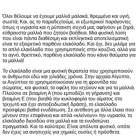
Όλοι θέλουμε να έχουμε μαλλιά μαλακά, θρεμμένα και υγιή,
σωστά; Και, ας το παραδεχτούμε, οι εξωτερικοί παράγοντες
όπως η υγρασία και η ρύπανση συχνά μας αφήνουν με ξηρά,
εύθραυστα μαλλιά που ζητούν βοήθεια. Μια φυσική λύση
που είναι πάντα διαθέσιμη και εκπληκτικά αποτελεσματική
είναι το εξαιρετικό παρθένο ελαιόλαδο. Και όχι, δεν μιλάμε για
το απλό ελαιόλαδο που χρησιμοποιείς στην κουζίνα, αλλά για
το αγνό, θρεπτικό, παρθένο ελαιόλαδο που κάνει θαύματα για
τα μαλλιά!
Το ελαιόλαδο είναι μια φυσική θεραπεία που χρησιμοποιούν
οι άνθρωποι εδώ και χιλιάδες χρόνια. Στην αρχαία Αίγυπτο,
οι Αιγύπτιοι το χρησιμοποιούσαν για τη φροντίδα του
σώματος, και φυσικά, τα οφέλη του ισχύουν και για τα μαλλιά.
Πλούσιο σε βιταμίνη Α (που εμποδίζει τη γήρανση) και
βιταμίνη Ε (που βοηθά την κυκλοφορία του αίματος στο
τριχωτό και έχει αντιοξειδωτική δράση), το ελαιόλαδο
προσφέρει βαθιά ενυδάτωση. Σε αντίθεση με άλλα έλαια που
μένουν στην επιφάνεια και απλά «κλείνουν» την υγρασία, το
ελαιόλαδο διεισδύει στα μαλλιά και τα ενυδατώνει
πραγματικά. Και το καλύτερο; Είναι απόλυτα φυσικό, οπότε
δεν έχεις να ανησυχείς για χημικές ουσίες ή πρόσθετα.