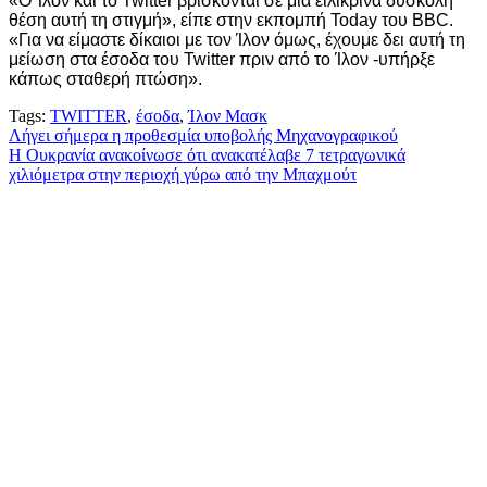
«Ο Ίλον και το Twitter βρίσκονται σε μια ειλικρινά δύσκολη
θέση αυτή τη στιγμή», είπε στην εκπομπή Today του BBC.
«Για να είμαστε δίκαιοι με τον Ίλον όμως, έχουμε δει αυτή τη
μείωση στα έσοδα του Twitter πριν από το Ίλον -υπήρξε
κάπως σταθερή πτώση».
Tags:
TWITTER
,
έσοδα
,
Ίλον Μασκ
Πλοήγηση
Λήγει σήμερα η προθεσμία υποβολής Μηχανογραφικού
Η Ουκρανία ανακοίνωσε ότι ανακατέλαβε 7 τετραγωνικά
άρθρων
χιλιόμετρα στην περιοχή γύρω από την Μπαχμούτ