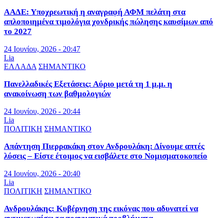
ΑΑΔΕ: Υποχρεωτική η αναγραφή ΑΦΜ πελάτη στα
απλοποιημένα τιμολόγια χονδρικής πώλησης καυσίμων από
το 2027
24 Ιουνίου, 2026 - 20:47
Lia
ΕΛΛΑΔΑ
ΣΗΜΑΝΤΙΚΟ
Πανελλαδικές Εξετάσεις: Αύριο μετά τη 1 μ.μ. η
ανακοίνωση των βαθμολογιών
24 Ιουνίου, 2026 - 20:44
Lia
ΠΟΛΙΤΙΚΗ
ΣΗΜΑΝΤΙΚΟ
Απάντηση Πιερρακάκη στον Ανδρουλάκη: Δίνουμε απτές
λύσεις – Είστε έτοιμος να εισβάλετε στο Νομισματοκοπείο
24 Ιουνίου, 2026 - 20:40
Lia
ΠΟΛΙΤΙΚΗ
ΣΗΜΑΝΤΙΚΟ
Ανδρουλάκης: Κυβέρνηση της εικόνας που αδυνατεί να