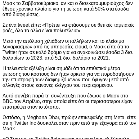
Μασκ το Σαββατοκύριακο, αν και ο δισεκατομμυριούχος δεν
έθεσε χρονικό πλαίσιο για τη μείωση κατά 50% στα έσοδα
από διαφημίσεις.
Σε ένα tweet είπε: «Πρέπει να φτάσουμε σε θετικές ταμειακές
ροές, όλα τα άλλα είναι πολυτέλεια».
Μετά την απόλυση χιλιάδων υπαλλήλων και το κλείσιμο
λογαριασμών από τις υπηρεσίες cloud, ο Μασκ είπε ότι το
Twitter ήταν σε καλό δρόμο για να ανακοινώσει έσοδα 3 δισ.
δολαρίων το 2023, από 5,1 δισ. δολάρια το 2021.
Η τελευταία εξέλιξη είναι σημάδι ότι τα επιθετικά μέτρα
μείωσης του κόστους δεν ήταν αρκετά για να πυροδοτήσουν
την επιστροφή των διαφημιζόμενων που έφυγαν μετά από
αλλαγές στους κανόνες ελέγχου του περιεχομένου.
Αυτό συνέβη παρά τη συνέντευξη που έδωσε ο Μασκ στο
BBC τον Απρίλιο, στην οποία είπε ότι οι περισσότεροι είχαν
επιστρέψει στον ιστότοπο.
Ωστόσο, η Meghana Dhar, πρώην επικεφαλής στη Meta, είπε
ότι η Twitter Inc δυσκολευόταν πριν από την εξαγορά από τον
Μασκ.