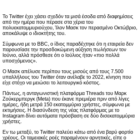
Το Twitter έχει χάσει σχεδόν τα μισά έσοδα από διαφημίσεις
από την ημέρα που πέρασε στα χέρια του
πολυεκατομμυριούχου, Ίλον Μασκ τον περασμένο Οκτώβριο,
αποκάλυψε ο ιδιοκτήτης του.
Σύμφωνα με το BBC, ο ίδιος παραδέχτηκε ότι η εταιρεία δεν
παρουσίασε την προσδοκώμενη αύξηση πωλήσεων τον
Ιούνιο, αλλά πρόσθεσε ότι ο Ιούλιος ήταν «πιο πολλά
υποσχόμενος».
Ο Μασκ απέλυσε περίπου τους μισούς από τους 7.500
υπαλλήλους του Twitter όταν ανέλαβε το 2022, κίνηση που
είχε στόχο να μειώσει το λειτουργικό κόστος.
Πάντως, η ανταγωνιστική πλατφόρμα Threads του Μαρκ
Ζούκερμπεργκ (Meta) που έκανε πρεμιέρα πριν από λίγες
ημέρες, ήδη μετρά 150 εκατομμύρια χρήστες, σύμφωνα με
εκτιμήσεις. Η διασύνδεση της νέας πλατφόρμας με το
Instagram δίνει αυτόματα πρόσβαση σε δύο δισεκατομμύρια
χρήστες.
Εν τω μεταξύ, το Twitter παλεύει κάτω από ένα βαρύ φορτίο
χρέους. Οι ταμειακές ροές παραμένουν αρνητικές, είπε ο