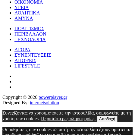
ΟΙΚΟΝΟΜΙΑ
ΥΓΕΙΑ
ΑΘΛΗΤΙΚΑ
ΑΜΥΝΑ
ΠΟΛΙΤΙΣΜΟΣ
ΠΕΡΙΒΑΛΛΟΝ
ΤΕΧΝΟΛΟΓΙΑ
ΑΓΟΡΑ
ΣΥΝΕΝΤΕΥΞΕΙΣ
ΑΠΟΨΕΙΣ
LIFESTYLE
Copyright © 2026
powerplayer.gr
Designed By:
internetsolution
Συνεχίζοντας να χρησιμοποιείτε την ιστοσελίδα, συμφωνείτε με τη
χρήση των cookies.
Περισσότερες πληροφορίες.
Αποδοχή
Οι ρυθμίσεις των cookies σε αυτή την ιστοσελίδα έχουν οριστεί σε
"αποδοχή cookies" για να σας δώσουμε την καλύτερη δυνατή