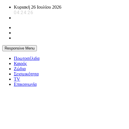
Skip
Κυριακή 26 Ιουλίου 2026
to
04:24:26
content
Responsive Menu
Πρωτοσέλιδα
Καιρός
Ζώδια
Σεισμικότητα
TV
Επικοινωνία
powerplayer.gr