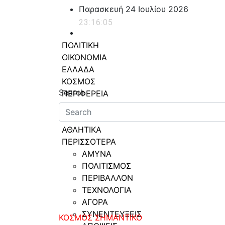
Skip
Παρασκευή 24 Ιουλίου 2026
to
23:16:06
content
ΠΟΛΙΤΙΚΗ
ΟΙΚΟΝΟΜΙΑ
ΕΛΛΑΔΑ
powerplayer.gr
ΚΟΣΜΟΣ
Search
ΠΕΡΙΦΕΡΕΙΑ
ΥΓΕΙΑ
LIFESTYLE
ΑΘΛΗΤΙΚΑ
ΠΕΡΙΣΣΟΤΕΡΑ
ΑΜΥΝΑ
ΠΟΛΙΤΙΣΜΟΣ
ΠΕΡΙΒΑΛΛΟΝ
ΤΕΧΝΟΛΟΓΙΑ
ΑΓΟΡΑ
ΣΥΝΕΝΤΕΥΞΕΙΣ
ΚΟΣΜΟΣ
ΣΗΜΑΝΤΙΚΟ