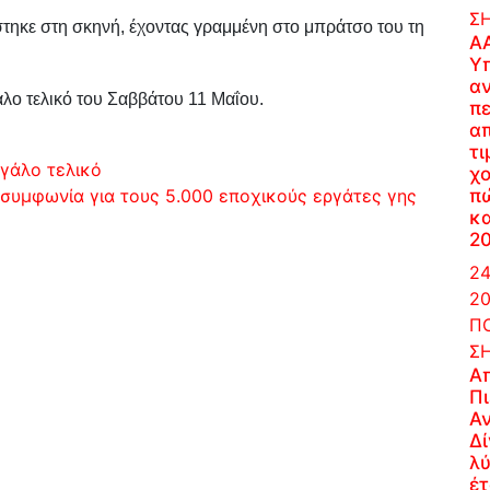
Σ
τηκε στη σκηνή, έχοντας γραμμένη στο μπράτσο του τη
Α
Υ
α
άλο τελικό του Σαββάτου 11 Μαΐου.
π
α
τι
γάλο τελικό
χο
π
 συμφωνία για τους 5.000 εποχικούς εργάτες γης
κ
2
24
20
ΠΟ
Σ
Α
Π
Α
Δί
λύ
έτ