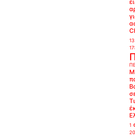
ε
α
γ
α
C
13
17
Π
Μ
π
Β
σ
Τ
έ
Ε
1 
20