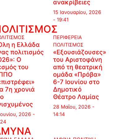
ανακρίβειες
15 Ιανουαρίου, 2026
- 19:41
ΠΟΛΙΤΙΣΜΟΣ
ΟΛΙΤΙΣΜΟΣ
ΠΕΡΙΦΕΡΕΙΑ
Όλη η Ελλάδα
ΠΟΛΙΤΙΣΜΟΣ
νας πολιτισμός
«Εξουσιάζουσες»
026»: Ο
του Αριστοφάνη
εσμός του
από τη θεατρική
ΠΠΟ
ομάδα «Πρόβα»
επιστρέφει»
6-7 Ιουνίου στο
ια 7η χρονιά
Δημοτικό
ιο
Θέατρο Λαμίας
νισχυμένος
28 Μαΐου, 2026 -
Ιουνίου, 2026 -
14:14
:24
ΑΜΥΝΑ