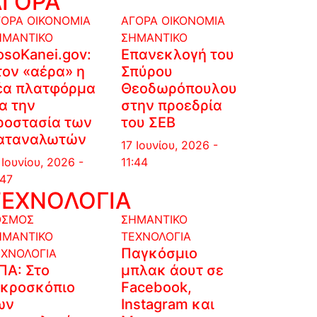
ΑΓΟΡΑ
ΓΟΡΑ
ΟΙΚΟΝΟΜΙΑ
ΑΓΟΡΑ
ΟΙΚΟΝΟΜΙΑ
ΗΜΑΝΤΙΚΟ
ΣΗΜΑΝΤΙΚΟ
osoKanei.gov:
Επανεκλογή του
τον «αέρα» η
Σπύρου
έα πλατφόρμα
Θεοδωρόπουλου
ια την
στην προεδρία
ροστασία των
του ΣΕΒ
αταναλωτών
17 Ιουνίου, 2026 -
 Ιουνίου, 2026 -
11:44
:47
ΤΕΧΝΟΛΟΓΙΑ
ΟΣΜΟΣ
ΣΗΜΑΝΤΙΚΟ
ΗΜΑΝΤΙΚΟ
ΤΕΧΝΟΛΟΓΙΑ
Παγκόσμιο
ΕΧΝΟΛΟΓΙΑ
ΠΑ: Στο
μπλακ άουτ σε
ικροσκόπιο
Facebook,
ων
Instagram και