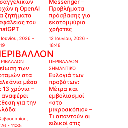
ισαγγελικών
Messenger –
ρχών η OpenAI
Προβλήματα
ια ζητήματα
πρόσβασης για
σφάλειας του
εκατομμύρια
hatGPT
χρήστες
 Ιουνίου, 2026 -
12 Ιουνίου, 2026 -
:19
18:48
ΠΕΡΙΒΑΛΛΟΝ
ΕΡΙΒΑΛΛΟΝ
ΠΕΡΙΒΑΛΛΟΝ
είωση των
ΣΗΜΑΝΤΙΚΟ
οταμών στα
Ευλογιά των
αλκάνια μέσα
προβάτων:
ε 13 χρόνια –
Μέτρα και
ι αναφέρει
εμβολιασμοί
κθεση για την
«στο
λλάδα
μικροσκόπιο» –
Τι απαντούν οι
Φεβρουαρίου,
ειδικοί στις
26 - 11:35