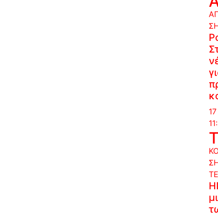
Α
Σ
P
Σ
ν
γ
π
κ
17
11
Κ
Σ
Τ
Η
μ
τ