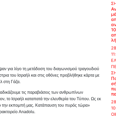
Σ
Α
μέ
α
α
10
απ
λή
28
11
Ε
ΠΕ
ψαν για λίγο τη μετάδοση του διαγωνισμού τραγουδιού
Σ
στρια του Ισραήλ και στις οθόνες προβλήθηκε κάρτα με
Π
λ στη Γάζα.
σή
πυ
ταδικάζουμε τις παραβιάσεις των ανθρωπίνων
πε
ν, το Ισραήλ καταπατά την ελευθερία του Τύπου. Ως εκ
28
πό την εκπομπή μας. Κατάπαυση του πυρός τώρα»
10
ρακτορείο Anadolu.
Ο