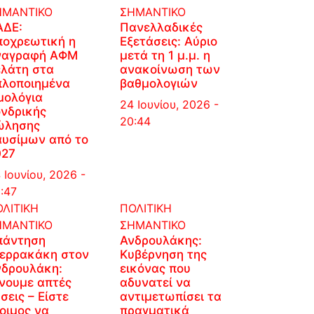
ΗΜΑΝΤΙΚΟ
ΣΗΜΑΝΤΙΚΟ
ΑΔΕ:
Πανελλαδικές
ποχρεωτική η
Εξετάσεις: Αύριο
ναγραφή ΑΦΜ
μετά τη 1 μ.μ. η
ελάτη στα
ανακοίνωση των
πλοποιημένα
βαθμολογιών
μολόγια
24 Ιουνίου, 2026 -
νδρικής
20:44
ώλησης
αυσίμων από το
027
 Ιουνίου, 2026 -
:47
ΛΙΤΙΚΗ
ΠΟΛΙΤΙΚΗ
ΗΜΑΝΤΙΚΟ
ΣΗΜΑΝΤΙΚΟ
πάντηση
Ανδρουλάκης:
ιερρακάκη στον
Κυβέρνηση της
νδρουλάκη:
εικόνας που
νουμε απτές
αδυνατεί να
σεις – Είστε
αντιμετωπίσει τα
οιμος να
πραγματικά