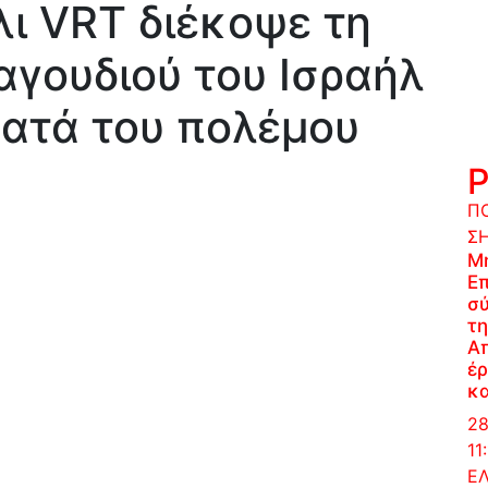
λι VRT διέκοψε τη
αγουδιού του Ισραήλ
κατά του πολέμου
ΠΟ
Σ
Μ
Επ
σύ
τη
Α
έρ
κα
28
11
Ε