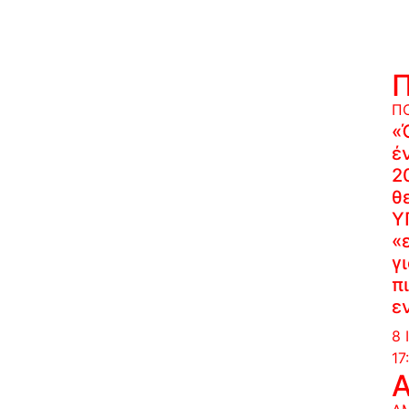
Π
«
έ
2
θ
Υ
«
γ
π
ε
8 
17