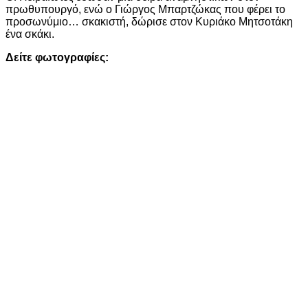
πρωθυπουργό, ενώ ο Γιώργος Μπαρτζώκας που φέρει το
προσωνύμιο… σκακιστή, δώρισε στον Κυριάκο Μητσοτάκη
ένα σκάκι.
Δείτε φωτογραφίες: