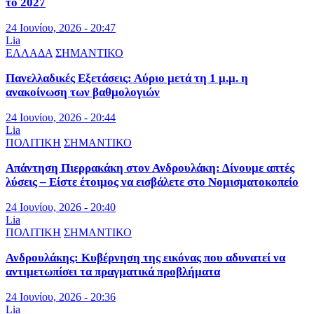
το 2027
24 Ιουνίου, 2026 - 20:47
Lia
ΕΛΛΑΔΑ
ΣΗΜΑΝΤΙΚΟ
Πανελλαδικές Εξετάσεις: Αύριο μετά τη 1 μ.μ. η
ανακοίνωση των βαθμολογιών
24 Ιουνίου, 2026 - 20:44
Lia
ΠΟΛΙΤΙΚΗ
ΣΗΜΑΝΤΙΚΟ
Απάντηση Πιερρακάκη στον Ανδρουλάκη: Δίνουμε απτές
λύσεις – Είστε έτοιμος να εισβάλετε στο Νομισματοκοπείο
24 Ιουνίου, 2026 - 20:40
Lia
ΠΟΛΙΤΙΚΗ
ΣΗΜΑΝΤΙΚΟ
Ανδρουλάκης: Κυβέρνηση της εικόνας που αδυνατεί να
αντιμετωπίσει τα πραγματικά προβλήματα
24 Ιουνίου, 2026 - 20:36
Lia