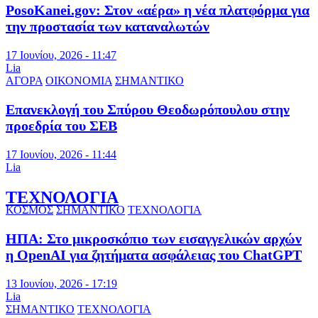
PosoKanei.gov: Στον «αέρα» η νέα πλατφόρμα για
την προστασία των καταναλωτών
17 Ιουνίου, 2026 - 11:47
Lia
ΑΓΟΡΑ
ΟΙΚΟΝΟΜΙΑ
ΣΗΜΑΝΤΙΚΟ
Επανεκλογή του Σπύρου Θεοδωρόπουλου στην
προεδρία του ΣΕΒ
17 Ιουνίου, 2026 - 11:44
Lia
ΤΕΧΝΟΛΟΓΙΑ
ΚΟΣΜΟΣ
ΣΗΜΑΝΤΙΚΟ
ΤΕΧΝΟΛΟΓΙΑ
ΗΠΑ: Στο μικροσκόπιο των εισαγγελικών αρχών
η OpenAI για ζητήματα ασφάλειας του ChatGPT
13 Ιουνίου, 2026 - 17:19
Lia
ΣΗΜΑΝΤΙΚΟ
ΤΕΧΝΟΛΟΓΙΑ