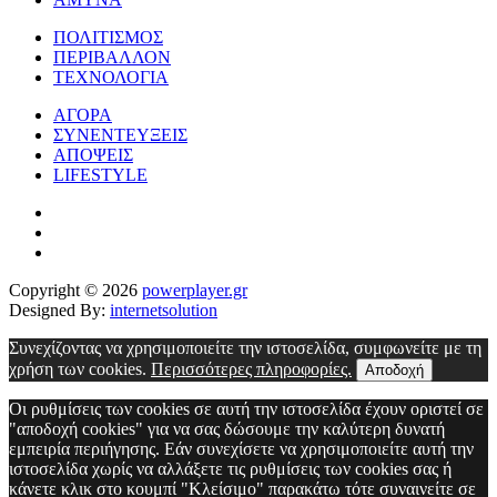
ΠΟΛΙΤΙΣΜΟΣ
ΠΕΡΙΒΑΛΛΟΝ
ΤΕΧΝΟΛΟΓΙΑ
ΑΓΟΡΑ
ΣΥΝΕΝΤΕΥΞΕΙΣ
ΑΠΟΨΕΙΣ
LIFESTYLE
Copyright © 2026
powerplayer.gr
Designed By:
internetsolution
Συνεχίζοντας να χρησιμοποιείτε την ιστοσελίδα, συμφωνείτε με τη
χρήση των cookies.
Περισσότερες πληροφορίες.
Αποδοχή
Οι ρυθμίσεις των cookies σε αυτή την ιστοσελίδα έχουν οριστεί σε
"αποδοχή cookies" για να σας δώσουμε την καλύτερη δυνατή
εμπειρία περιήγησης. Εάν συνεχίσετε να χρησιμοποιείτε αυτή την
ιστοσελίδα χωρίς να αλλάξετε τις ρυθμίσεις των cookies σας ή
κάνετε κλικ στο κουμπί "Κλείσιμο" παρακάτω τότε συναινείτε σε